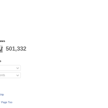
iews
501,332
o
nts
ship
r Page Too