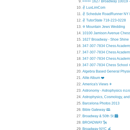
✄✄✄ 1627 Broadway 10019 - 
✌ LuxLimCom
✌ Schedule RoadRunner NY 
✌ TutorState 718-223-0228
✡ Mountain Jews Wedding
10100 Jamison Avenue Chess
1627 Broadway - Shoe Shine
347-307-7834 Chess Academ
347-307-7834 Chess Academy a
347-307-7834 Chess Academy 
347-307-7834 Chess Sc
Algebra Based General Physics
Alite Album ❤️
America's Views ✈
Astronomy - Astrophysic
Astrophysics, Cosmology, and
Barcelona Photos 2013
Bible Gateway 🕮
Broadway & 50th St 🏙️
BROADWAY 🗽
Broadway NYC 🍎