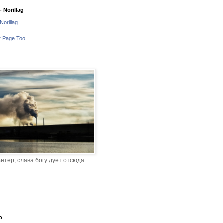
 Norillag
Norillag
r Page Too
етер, слава богу дует отсюда
o