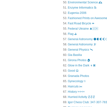
Environmental Science 🕰️
Enzyme Informatics 📝
Eugenia-2006
Fashioned Prints on Awesome
Fast Road Bicycle ⏩
Federal Ukraine 🎄🇺🇦
Flag ⛳
General Astronomy 🌑🌒🌓🌔
General Astronomy 🔭
General Physics 🛰
Gia Basilia
Girona Photos 🏠
Glow in the Dark 👦🏿
Good 🙅
Granada Photos
Gynecology ⚕️
Haircuts ✂️
History ✄✄✄
Hurried Activity ✌✌✌
Igor Chess Club: 347-307-783