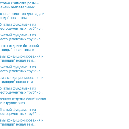
отовка к зимовке розы –
ечень обязательных...
вочная система для сада и
рода" новая тема...
бчатый фундамент из
естоцементных труб" но...
бчатый фундамент из
естоцементных труб" но...
анты отделки бетонной
тницы" новая тема в ...
емы кондиционирования и
тиляции" новая тем...
бчатый фундамент из
естоцементных труб" но...
емы кондиционирования и
тиляции" новая тем...
бчатый фундамент из
естоцементных труб" но...
ренняя отделка бани" новая
а в группе "Диз...
бчатый фундамент из
естоцементных труб" но...
емы кондиционирования и
тиляции" новая тем...