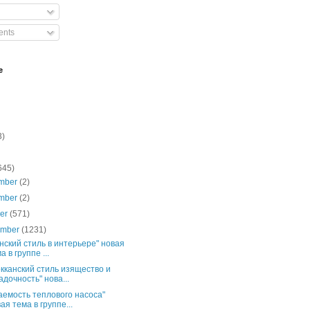
nts
e
3)
645)
mber
(2)
mber
(2)
ber
(571)
ember
(1231)
нский стиль в интерьере" новая
а в группе ...
кканский стиль изящество и
адочность" нова...
аемость теплового насоса"
ая тема в группе...