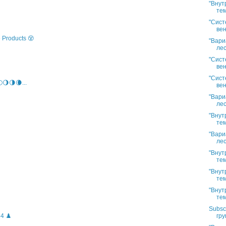
"Внут
тем
"Сист
вен
 Products 😵
"Вари
лес
"Сист
вен
"Сист
🌖🌗🌘...
вен
"Вари
лес
"Внут
тем
"Вари
лес
"Внут
тем
"Внут
тем
"Внут
тем
Subsc
гру
4 ♟️