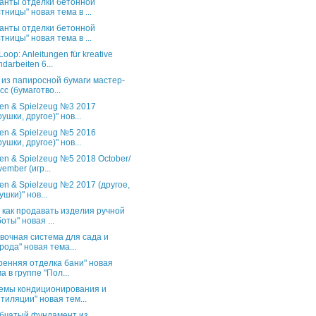
анты отделки бетонной
тницы" новая тема в ...
анты отделки бетонной
тницы" новая тема в ...
oop: Anleitungen für kreative
darbeiten 6...
 из папиросной бумаги мастер-
сс (бумаготво...
en & Spielzeug №3 2017
рушки, другое)" нов...
en & Spielzeug №5 2016
рушки, другое)" нов...
en & Spielzeug №5 2018 October/
ember (игр...
en & Spielzeug №2 2017 (другое,
ушки)" нов...
и как продавать изделия ручной
оты" новая ...
вочная система для сада и
рода" новая тема...
ренняя отделка бани" новая
а в группе "Пол...
емы кондиционирования и
тиляции" новая тем...
бчатый фундамент из