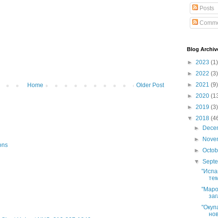
Posts
Comme
Blog Archiv
►
2023
(1)
►
2022
(3)
►
2021
(9)
Home
Older Post
►
2020
(1
►
2019
(3)
▼
2018
(4
►
Dece
►
Nove
ons
►
Octo
▼
Sept
"Испа
тем
"Маро
заг
"Окуп
нов