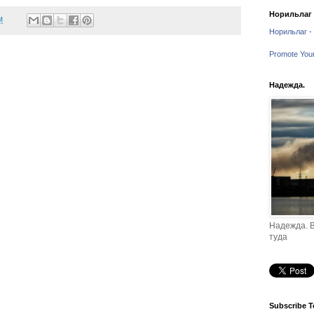
Норильлаг -
M
Норильлаг - 
Promote You
Надежда.
Надежда. В
туда
Subscribe T