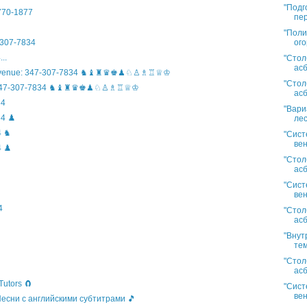
"Подг
)770-1877
пер
"Поли
ого
307-7834
..
"Стол
асб
n Avenue: 347-307-7834 ♞♝♜♛♚♟♘♙♗♖♕♔
"Стол
ife: 347-307-7834 ♞♝♜♛♚♟♘♙♗♖♕♔
асб
34
"Вари
4 ♟️
лес
4 ♞
"Сист
вен
 ♟️
"Стол
асб
"Сист
вен
4
"Стол
асб
"Внут
тем
"Стол
асб
Tutors 🧲
"Сист
вен
 Песни с английскими субтитрами 🎵