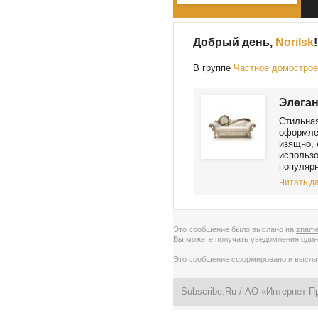
Добрый день,
Norilsk
!
В группе
Частное домостро
Элеган
Стильная
оформлен
изящно, 
использо
популярн
Читать да
Это сообщение было выслано на
zname
Вы можете получать уведомления
один
Это сообщение сформировано и высл
Subscribe.Ru
/ АО «Интернет-П