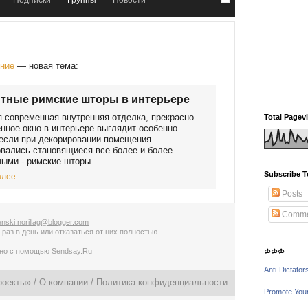
Подписки
Группы
Новости
ение
— новая тема:
тные римские шторы в интерьере
 современная внутренняя отделка, прекрасно
Total Pagev
ное окно в интерьере выглядит особенно
если при декорировании помещения
вались становящиеся все более и более
ыми - римские шторы...
Subscribe T
лее...
Posts
Comme
nski.norillag@blogger.com
 раз в день
или
отказаться от них полностью
.
ано с помощью
Sendsay.Ru
♔♔♔
Anti-Dictator
роекты» /
О компании
/
Политика конфиденциальности
Promote You