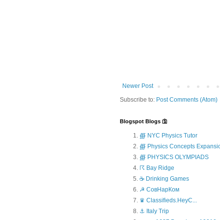
Newer Post
Subscribe to:
Post Comments (Atom)
Blogspot Blogs 🛐
∰ NYC Physics Tutor
∰ Physics Concepts Expansi
∰ PHYSICS OLYMPIADS
☈ Bay Ridge
☕ Drinking Games
☭ СовНарКом
♛ Classifieds.HeyC...
⚓ Italy Trip