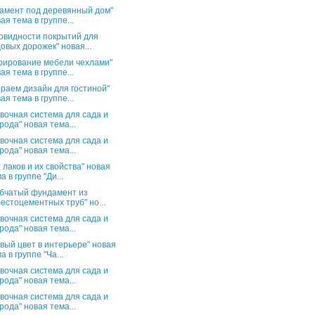
амент под деревянный дом"
ая тема в группе...
овидности покрытий для
овых дорожек" новая...
рирование мебели чехлами"
ая тема в группе...
раем дизайн для гостиной"
ая тема в группе...
вочная система для сада и
рода" новая тема...
вочная система для сада и
рода" новая тема...
 лаков и их свойства" новая
а в группе "Ди...
бчатый фундамент из
естоцементных труб" но...
вочная система для сада и
рода" новая тема...
вый цвет в интерьере" новая
а в группе "Ча...
вочная система для сада и
рода" новая тема...
вочная система для сада и
рода" новая тема...