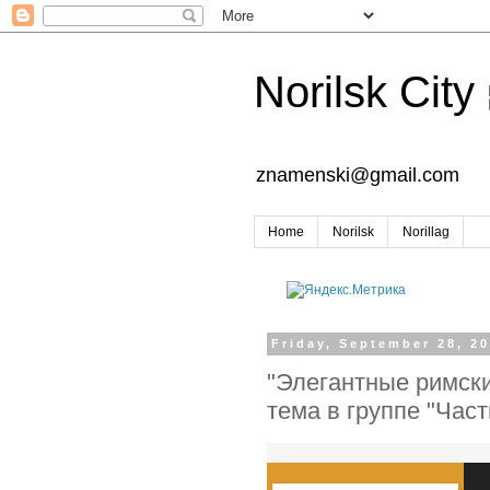
Norilsk City
znamenski@gmail.com
Home
Norilsk
Norillag
Friday, September 28, 2
"Элегантные римски
тема в группе "Час