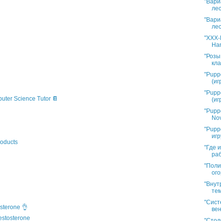
"Вари
лес
"Вари
лес
"XXX-L
Han
"Розы
кла
"Pupp
(иг
"Pupp
puter Science Tutor 📔
(иг
"Pupp
Nov
"Pupp
игр
oducts
"Где 
раб
"Поли
ого
"Внут
тем
"Сист
sterone 👌
вен
estosterone
"Стол