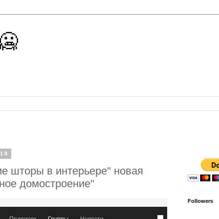
 🥶
018
е шторы в интерьере" новая
тное домостроение"
Followers