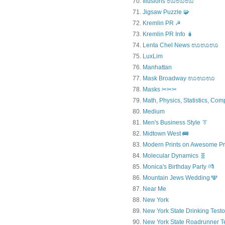
Illusions ಊಊಊ
Jigsaw Puzzle 🧩
Kremlin PR ☭
Kremlin PR Info 🪆
Lenta Chel News ಊಊಊ
LuxLim
Manhattan
Mask Broadway ಊಊಊ
Masks ✂✂✂
Math, Physics, Statistics, Com
Medium
Men's Business Style 👔
Midtown West 🚌
Modern Prints on Awesome Pr
Molecular Dynamics 🧬
Monica's Birthday Party 💏
Mountain Jews Wedding 🕎
Near Me
New York
New York State Drinking Testo
New York State Roadrunner T