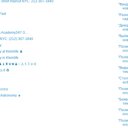
Short Haircut NYC: 212-307-1840
"Фунд
нов
Fast
"Разн
сад
"Деко
нов
 Academy347-3...
"Выби
 NYC: (212) 307-1840
нов
y
"Поли
ого
t Kleinlife ♟️
"Поли
in Kleinlife
ого
hool ♞♝♜♛♚♟♘♙♗♖♕♔
"Виды
 II 🧲
тем
"Стол
асб
"Поли
s ಊಊಊ
ого
 Astronomy ☀️
"Беже
тем
"Поли
ого
"Поли
ого