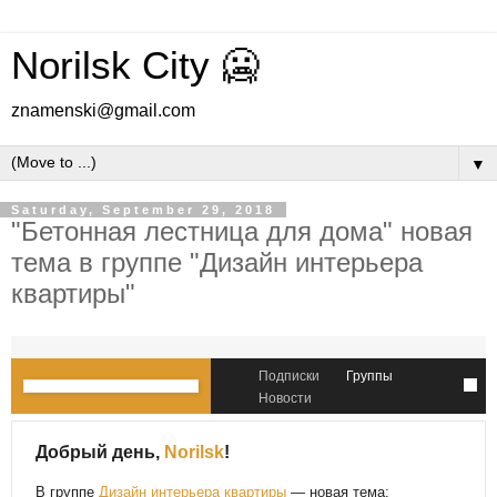
Norilsk City 🥶
znamenski@gmail.com
▼
Saturday, September 29, 2018
"Бетонная лестница для дома" новая
тема в группе "Дизайн интерьера
квартиры"
Подписки
Группы
Новости
Добрый день,
Norilsk
!
В группе
Дизайн интерьера квартиры
— новая тема: