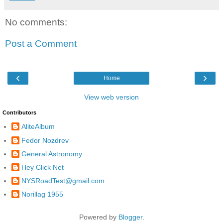
No comments:
Post a Comment
‹
›
Home
View web version
Contributors
AliteAlbum
Fedor Nozdrev
General Astronomy
Hey Click Net
NYSRoadTest@gmail.com
Norillag 1955
Powered by
Blogger
.