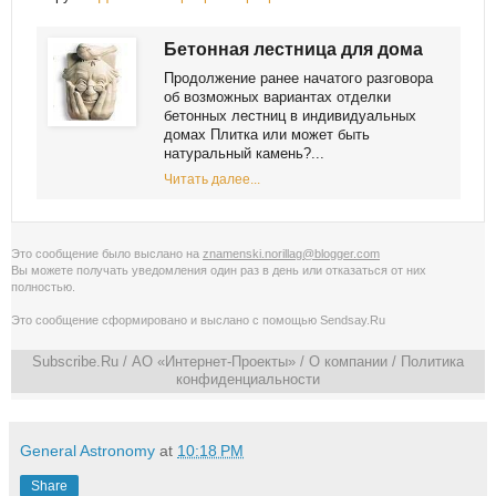
Бетонная лестница для дома
Продолжение ранее начатого разговора
об возможных вариантах отделки
бетонных лестниц в индивидуальных
домах Плитка или может быть
натуральный камень?...
Читать далее...
Это сообщение было выслано на
znamenski.norillag@blogger.com
Вы можете получать уведомления
один раз в день
или
отказаться от них
полностью
.
Это сообщение сформировано и выслано с помощью
Sendsay.Ru
Subscribe.Ru
/ АО «Интернет-Проекты» /
О компании
/
Политика
конфиденциальности
General Astronomy
at
10:18 PM
Share