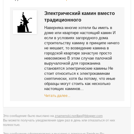
Электрический камин вместо
традиционного
Наверняка многие хотели бы иметь в
доме или квартире настоящий камин И
если в условиях загородного дома
строительству камину в принципе ничего
не мешает, то возведение камина в
городской квартире зачастую просто
невозможно В этом случае палочкой
выручалочкой для горожанина
становятся электрические камины Не
стоит относиться к электрокаминам
скептически, хотя бы потому, что иные
образцы могут стоить как несколько
настоящих каминов...
Читать далее...
Это сообщение было выслано на
znamenski.norillag@blogger.com
Вы можете получать уведомления
один раз в день
или
отказаться от них
полностью
.
Это сообщение сформировано и выслано с помощью
Sendsay.Ru