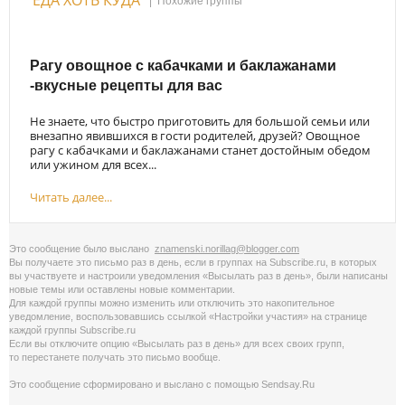
|
Похожие группы
Рагу овощное с кабачками и баклажанами
-вкусные рецепты для вас
Не знаете, что быстро приготовить для большой семьи или
внезапно явившихся в гости родителей, друзей? Овощное
рагу с кабачками и баклажанами станет достойным обедом
или ужином для всех...
Читать далее...
Это сообщение было выслано
znamenski.norillag@blogger.com
Вы получаете это письмо раз в день, если в группах на Subscribe.ru, в которых
вы участвуете и настроили уведомления «Высылать раз в день», были написаны
новые темы или оставлены новые комментарии.
Для каждой группы можно изменить или отключить это накопительное
уведомление, воспользовавшись cсылкой «Настройки участия» на странице
каждой группы Subscribe.ru
Если вы отключите опцию «Высылать раз в день» для всех своих групп,
то перестанете получать это письмо вообще.
Это сообщение сформировано и выслано с помощью
Sendsay.Ru