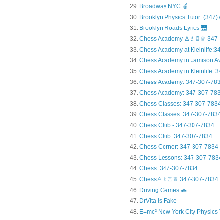
Broadway NYC 🍎
Brooklyn Physics Tutor: (347
Brooklyn Roads Lyrics 🌉
Chess Academy ♙♗♖♕ 347-
Chess Academy at Kleinlife:34.
Chess Academy in Jamiso
Chess Academy in Kleinl
Chess Academy: 347-307-78
Chess Academy: 347-307-783
Chess Classes: 347-307-783
Chess Classes: 347-307-7834
Chess Club - 347-307-7834
Chess Club: 347-307-7834
Chess Corner: 347-307-7834
Chess Lessons: 347-307-783
Chess: 347-307-7834
Chess♙♗♖♕ 347-307-7834
Driving Games 🚗
DrVita is Fake
E=mc² New York City Physics 