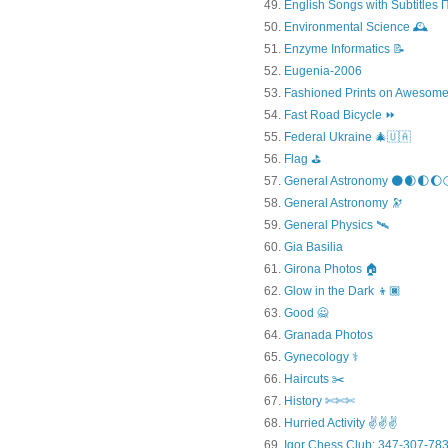
English Songs with Subtitles
Environmental Science 🕰️
Enzyme Informatics 📝
Eugenia-2006
Fashioned Prints on Awesome
Fast Road Bicycle ⏩
Federal Ukraine 🎄🇺🇦
Flag ⛳
General Astronomy 🌑🌒🌓🌔
General Astronomy 🔭
General Physics 🛰
Gia Basilia
Girona Photos 🏠
Glow in the Dark 👦🏿
Good 🙅
Granada Photos
Gynecology ⚕️
Haircuts ✂️
History ✄✄✄
Hurried Activity ✌✌✌
Igor Chess Club: 347-307-783