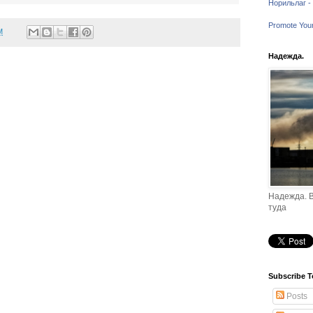
Норильлаг - 
Promote You
M
Надежда.
Надежда. В
туда
Subscribe T
Posts