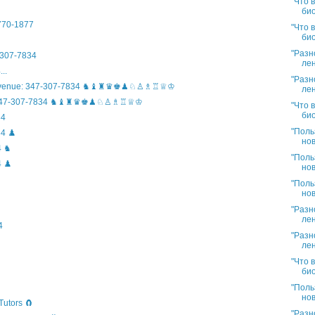
"Что 
био
)770-1877
"Что 
био
"Разн
307-7834
лен
..
"Разн
n Avenue: 347-307-7834 ♞♝♜♛♚♟♘♙♗♖♕♔
лен
ife: 347-307-7834 ♞♝♜♛♚♟♘♙♗♖♕♔
"Что 
био
34
"Поль
4 ♟️
нов
4 ♞
"Поль
 ♟️
нов
"Поль
нов
"Разн
лен
4
"Разн
лен
"Что 
био
"Поль
нов
Tutors 🧲
"Разн