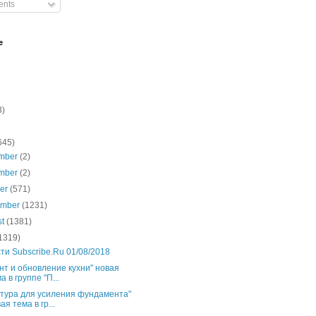
nts
e
3)
645)
mber
(2)
mber
(2)
ber
(571)
ember
(1231)
st
(1381)
1319)
ти Subscribe.Ru 01/08/2018
нт и обновление кухни" новая
а в группе "П...
тура для усиления фундамента"
ая тема в гр...