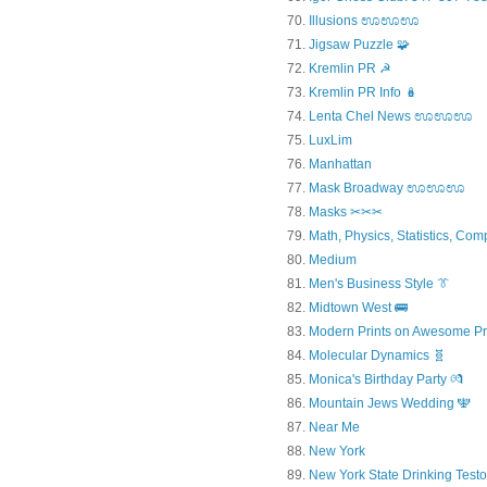
Illusions ಊಊಊ
Jigsaw Puzzle 🧩
Kremlin PR ☭
Kremlin PR Info 🪆
Lenta Chel News ಊಊಊ
LuxLim
Manhattan
Mask Broadway ಊಊಊ
Masks ✂✂✂
Math, Physics, Statistics, Com
Medium
Men's Business Style 👔
Midtown West 🚌
Modern Prints on Awesome Pr
Molecular Dynamics 🧬
Monica's Birthday Party 💏
Mountain Jews Wedding 🕎
Near Me
New York
New York State Drinking Testo