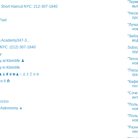
"Терм
выб
Short Haircut NYC: 212-307-1840
"Неск
про
Fast
"Лучш
нов
"Забо
вод
 Academy347-3...
 NYC: (212) 307-1840
Subsc
гру
y
"Тепл
t Kleinlife ♟️
нов
in Kleinlife
"Пасы
hool ♞♝♜♛♚♟♘♙♗♖♕♔
гра
 II 🧲
"Кафе
пол
"Соче
инт
s ಊಊಊ
"Поль
 Astronomy ☀️
нов
"Поль
нов
"Разн
лен