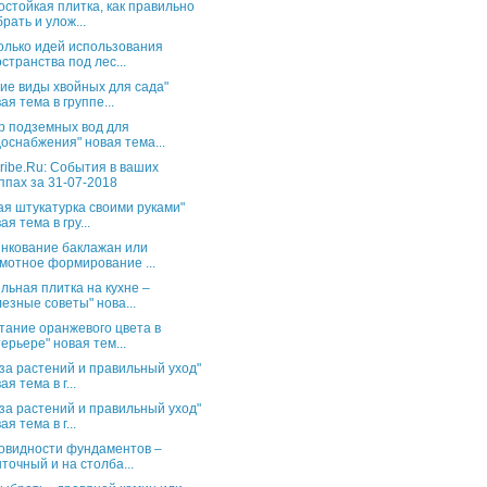
остойкая плитка, как правильно
рать и улож...
олько идей использования
странства под лес...
ие виды хвойных для сада"
ая тема в группе...
р подземных вод для
оснабжения" новая тема...
ribe.Ru: События в ваших
ппах за 31-07-2018
ая штукатурка своими руками"
ая тема в гру...
нкование баклажан или
мотное формирование ...
льная плитка на кухне –
езные советы" нова...
тание оранжевого цвета в
ерьере" новая тем...
за растений и правильный уход"
ая тема в г...
за растений и правильный уход"
ая тема в г...
овидности фундаментов –
точный и на столба...