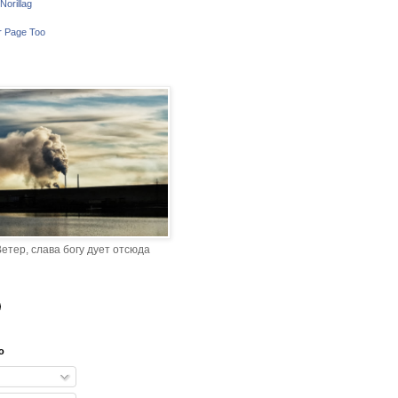
Norillag
r Page Too
етер, слава богу дует отсюда
o