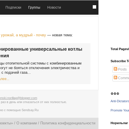
Подписки
Группы
Новости
урожай, а мудрый - почву
— новая тема:
нированные универсальные котлы
Total Pagev
ения
Subscribe T
цы отопительной системы с комбинированным
огут не бояться отключения электричества и
Posts
 с подачей газа...
Comme
лее...
♔♔♔
nski.norillag@blogger.com
Anti-Dictator
 раз в день
или
отказаться от них полностью
.
ано с помощью
Sendsay.Ru
Promote You
роекты» /
О компании
/
Политика конфиденциальности
Норильлаг -