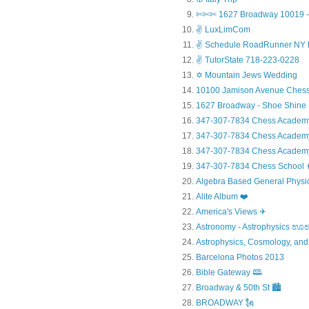
✄✄✄ 1627 Broadway 10019 - 
✌ LuxLimCom
✌ Schedule RoadRunner NY 
✌ TutorState 718-223-0228
✡ Mountain Jews Wedding
10100 Jamison Avenue Chess
1627 Broadway - Shoe Shine
347-307-7834 Chess Academ
347-307-7834 Chess Academy a
347-307-7834 Chess Academy 
347-307-7834 Chess Sc
Algebra Based General Physics
Alite Album ❤️
America's Views ✈
Astronomy - Astrophysic
Astrophysics, Cosmology, and
Barcelona Photos 2013
Bible Gateway 🕮
Broadway & 50th St 🏙️
BROADWAY 🗽