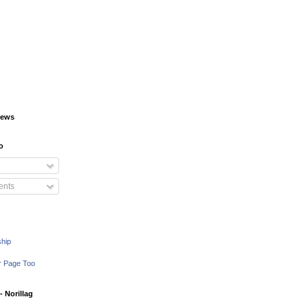
iews
o
nts
ship
r Page Too
 Norillag