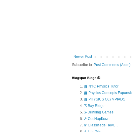
Newer Post
Subscribe to:
Post Comments (Atom)
Blogspot Blogs 🛐
∰ NYC Physics Tutor
∰ Physics Concepts Expansi
∰ PHYSICS OLYMPIADS
☈ Bay Ridge
☕ Drinking Games
☭ СовНарКом
♛ Classifieds.HeyC...
⚓ Italy Trip