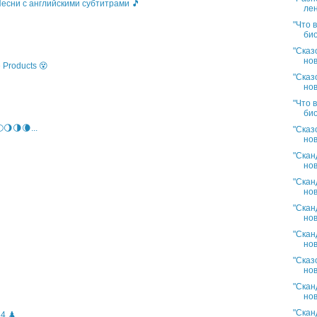
 Песни с английскими субтитрами 🎵
лен
"Что 
био
"Сказ
нов
 Products 😵
"Сказ
нов
"Что 
био
🌖🌗🌘...
"Сказ
нов
"Скан
нов
"Скан
нов
"Скан
нов
"Скан
нов
"Сказ
нов
"Скан
нов
"Скан
4 ♟️