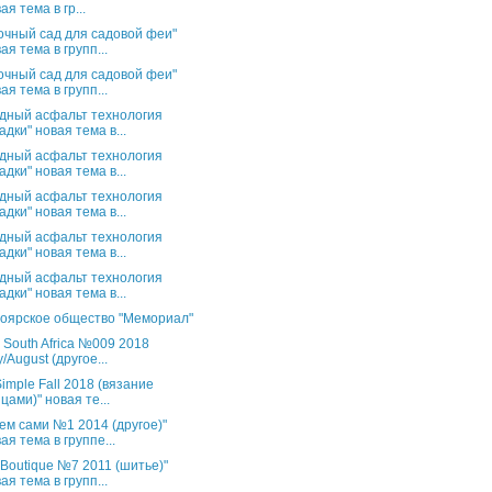
ая тема в гр...
очный сад для садовой феи"
ая тема в групп...
очный сад для садовой феи"
ая тема в групп...
дный асфальт технология
адки" новая тема в...
дный асфальт технология
адки" новая тема в...
дный асфальт технология
адки" новая тема в...
дный асфальт технология
адки" новая тема в...
дный асфальт технология
адки" новая тема в...
оярское общество "Мемориал"
s South Africa №009 2018
y/August (другое...
Simple Fall 2018 (вязание
цами)" новая те...
ем сами №1 2014 (другое)"
ая тема в группе...
 Boutique №7 2011 (шитье)"
ая тема в групп...