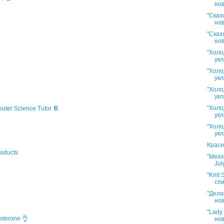
нов
"Сказ
нов
"Сказ
нов
"Холо
укл
"Холо
укл
"Холо
укл
"Холо
puter Science Tutor 📔
укл
"Холо
укл
Красн
oducts
"Idea
Jul
"Knit 
спи
"Дела
нов
"Lady
sterone 👌
нов