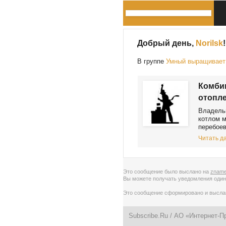
Добрый день,
Norilsk
!
В группе
Умный выращивает 
Комби
отопл
Владель
котлом м
перебоев
Читать да
Это сообщение было выслано на
zname
Вы можете получать уведомления
один
Это сообщение сформировано и высл
Subscribe.Ru
/ АО «Интернет-П