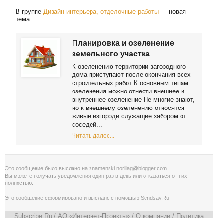
В группе
Дизайн интерьера, отделочные работы
— новая
тема:
Планировка и озеленение
земельного участка
К озеленению территории загородного
дома приступают после окончания всех
строительных работ К основным типам
озеленения можно отнести внешнее и
внутреннее озеленение Не многие знают,
но к внешнему озеленению относятся
живые изгороди служащие забором от
соседей...
Читать далее...
Это сообщение было выслано на
znamenski.norillag@blogger.com
Вы можете получать уведомления
один раз в день
или
отказаться от них
полностью
.
Это сообщение сформировано и выслано с помощью
Sendsay.Ru
Subscribe.Ru
/ АО «Интернет-Проекты» /
О компании
/
Политика