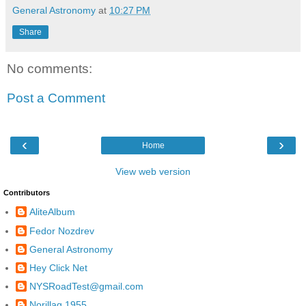
General Astronomy
at
10:27 PM
Share
No comments:
Post a Comment
‹
›
Home
View web version
Contributors
AliteAlbum
Fedor Nozdrev
General Astronomy
Hey Click Net
NYSRoadTest@gmail.com
Norillag 1955