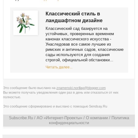
Классический стиль в
ландшафтном дизайне
Классический сад базируется на
устойчивых, проверенных временем
канонах классического искусства -
Унаследовав все самое лучшее из
римских и античных садов, классические
сады используются для создания
строгой, официальной обстановки...
Читать далее...
Это сообщение было выслано на
znamenski.norillag@blogger.com
Вы можете получать уведомления
один раз в день
или
отказаться от них
полностью
.
Это сообщение сформировано и выслано с помощью
Sendsay.Ru
Subscribe.Ru
/ АО «Интернет-Проекты» /
О компании
/
Политика
конфиденциальности