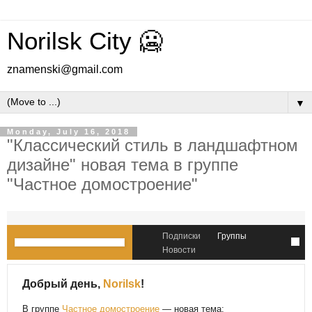
Norilsk City 🥶
znamenski@gmail.com
▼
Monday, July 16, 2018
"Классический стиль в ландшафтном
дизайне" новая тема в группе
"Частное домостроение"
Подписки
Группы
Новости
Добрый день,
Norilsk
!
В группе
Частное домостроение
— новая тема: