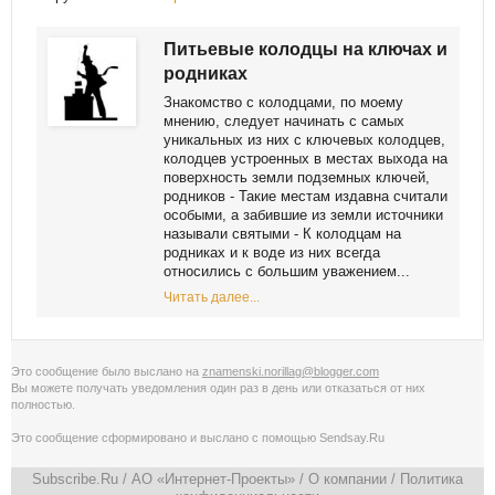
Питьевые колодцы на ключах и
родниках
Знакомство с колодцами, по моему
мнению, следует начинать с самых
уникальных из них с ключевых колодцев,
колодцев устроенных в местах выхода на
поверхность земли подземных ключей,
родников - Такие местам издавна считали
особыми, а забившие из земли источники
называли святыми - К колодцам на
родниках и к воде из них всегда
относились с большим уважением...
Читать далее...
Это сообщение было выслано на
znamenski.norillag@blogger.com
Вы можете получать уведомления
один раз в день
или
отказаться от них
полностью
.
Это сообщение сформировано и выслано с помощью
Sendsay.Ru
Subscribe.Ru
/ АО «Интернет-Проекты» /
О компании
/
Политика