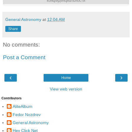
конфиденциальности
General Astronomy
at
12:04 AM
Share
No comments:
Post a Comment
‹
›
Home
View web version
Contributors
AliteAlbum
Fedor Nozdrev
General Astronomy
Hey Click Net