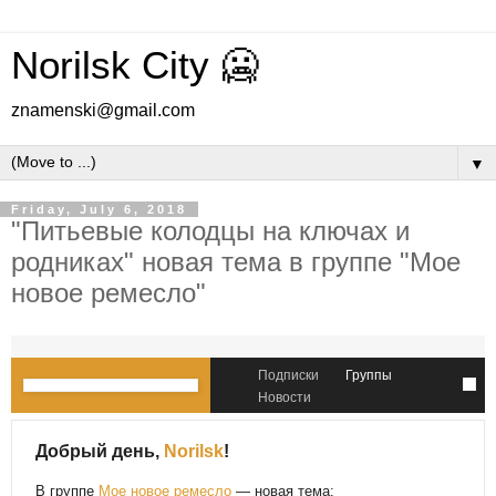
Norilsk City 🥶
znamenski@gmail.com
▼
Friday, July 6, 2018
"Питьевые колодцы на ключах и
родниках" новая тема в группе "Мое
новое ремесло"
Подписки
Группы
Новости
Добрый день,
Norilsk
!
В группе
Мое новое ремесло
— новая тема: