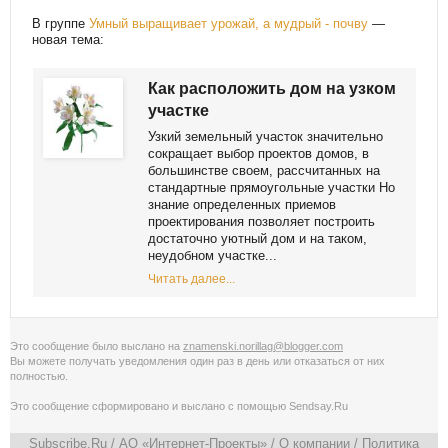
В группе
Умный выращивает урожай, а мудрый - почву
—
новая тема:
Как расположить дом на узком
участке
Узкий земельный участок значительно
сокращает выбор проектов домов, в
большинстве своем, рассчитанных на
стандартные прямоугольные участки Но
знание определенных приемов
проектирования позволяет построить
достаточно уютный дом и на таком,
неудобном участке...
Читать далее...
Это сообщение было выслано на
znamenski.norillag@blogger.com
Вы можете получать уведомления
один раз в день
или
отказаться от них
полностью
.
Это сообщение сформировано и выслано с помощью
Sendsay.Ru
Subscribe.Ru
/ АО «Интернет-Проекты» /
О компании
/
Политика