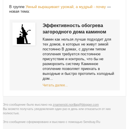
В группе
Умный выращивает урожай, а мудрый - почву
—
новая тема:
Эффективность обогрева
загородного дома камином
Камин как нельзя лучше подходит для
тех домов, в которых не живут зимой
постоянно В домах, с другим типом
отопления требуется постоянное
присутствие и контроль, что бы не
разморозить систему Каминное
отопление позволяет приехать в
выходные и быстро протопить холодный
дом...
Читать далее...
Это сообщение было выслано на
znamenski.norillag@blogger.com
Вы можете получать уведомления
один раз в день
или
отказаться от них
полностью
.
Это сообщение сформировано и выслано с помощью
Sendsay.Ru