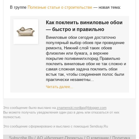
В группе
Полезные статьи о строительстве
— новая тема:
Как поклеить виниловые обои
— быстро и правильно
Виниловые обои сегодня достаточно
популярный выбор обоев при проведение
ремонта, Нижний слой таких обоев
флизелин или бумага, а верхнее
покрытие поливинилхлорид Правильно
поклеить виниловые обои не так сложно и
самая сложная задача поклеить обои
встык так, чтобы соединения полос были
практически незаметны...
Читать далее...
Это сообщение было выслано на
znamenski.norillag@blogger.com
Вы можете получать уведомления
один раз в день
или
отказаться от них
полностью
.
Это сообщение сформировано и выслано с помощью
Sendsay.Ru
Subscribe.Ru
/ АО «Интернет-Проекты» /
О компании
/
Политика