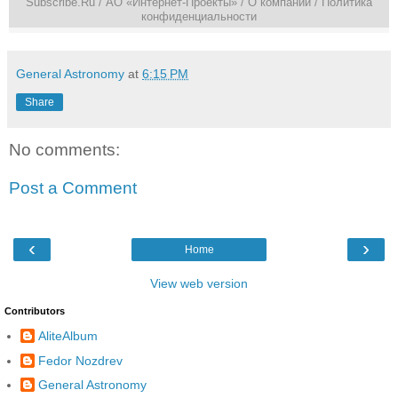
Subscribe.Ru
/ АО «Интернет-Проекты» /
О компании
/
Политика
конфиденциальности
General Astronomy
at
6:15 PM
Share
No comments:
Post a Comment
‹
›
Home
View web version
Contributors
AliteAlbum
Fedor Nozdrev
General Astronomy