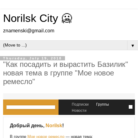
Norilsk City 🥶
znamenski@gmail.com
▼
Thursday, July 19, 2018
"Как посадить и вырастить Базилик"
новая тема в группе "Мое новое
ремесло"
Подписки
Группы
Новости
Добрый день,
Norilsk
!
В группе
Мое новое ремесло
— новая тема: