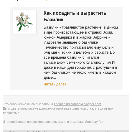
Как посадить и вырастить
Базилик
Базилик - травянистое растение, в диком
виде произрастающее в странах Азии,
южной Америки и в жаркой Африке -
Издревле знавшее о базилике
человечество приписывало ему целый
ряд магических и целебных свойств Во
все времена базилик считался
талисманом семейного благополучия И
даже в наши дни горшочек с растущим в
нем базиликом неплохо иметь в каждом
доме...
Читать далее...
Это сообщение было выслано на
znamenski.norillag@blogger.com
Вы можете получать уведомления
один раз в день
или
отказаться от них
полностью
.
Это сообщение сформировано и выслано с помощью
Sendsay.Ru