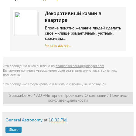
Декоративный камин в
квартире
Вполне понятно желание людей сделать
свое жилище романтичным, уютным,
красивым...
Читать далее...
Это сообщение было выслано на
znamenski.norillag@blogger.com
Вы можете получать уведомления
один раз в день
или
отказаться от них
полностью
.
Это сообщение сформировано и выслано с помощью
Sendsay.Ru
Subscribe.Ru
/ АО «Интернет-Проекты» /
О компании
/
Политика
конфиденциальности
General Astronomy
at
10:32 PM
Share