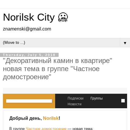
Norilsk City 🥶
znamenski@gmail.com
▼
Thursday, July 5, 2018
"Декоративный камин в квартире"
новая тема в группе "Частное
домостроение"
Подписки
Группы
Новости
Добрый день,
Norilsk
!
В группе
Частное домостроение
— новая тема: