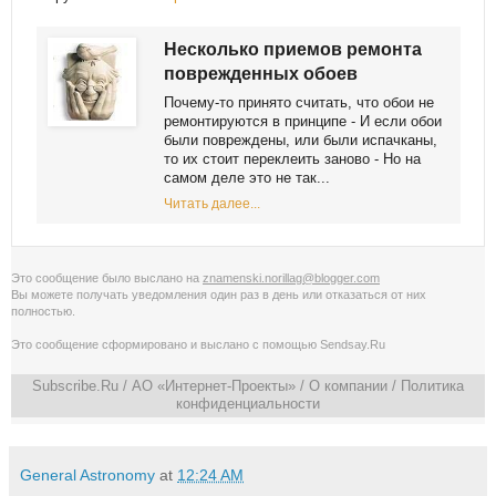
Несколько приемов ремонта
поврежденных обоев
Почему-то принято считать, что обои не
ремонтируются в принципе - И если обои
были повреждены, или были испачканы,
то их стоит переклеить заново - Но на
самом деле это не так...
Читать далее...
Это сообщение было выслано на
znamenski.norillag@blogger.com
Вы можете получать уведомления
один раз в день
или
отказаться от них
полностью
.
Это сообщение сформировано и выслано с помощью
Sendsay.Ru
Subscribe.Ru
/ АО «Интернет-Проекты» /
О компании
/
Политика
конфиденциальности
General Astronomy
at
12:24 AM