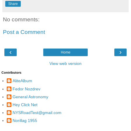
Share
No comments:
Post a Comment
‹
›
Home
View web version
Contributors
AliteAlbum
Fedor Nozdrev
General Astronomy
Hey Click Net
NYSRoadTest@gmail.com
Norillag 1955