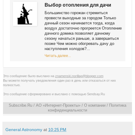
Выбор отопления для дачи
Большинство горожан стремиться
провести выходные за городом Только
дачный сезон начинается тогда, когда
воздух достаточно прогреется Отопление
дачного домика позволяет дачному
сезону начаться раньше, а завершиться
позже Чем можно обогревать дачу до
наступления холодов?...
Читать далее...
Это сообщение было выслано на
znamenski.norillag@blogger.com
Вы можете получать уведомления
один раз в день
или
отказаться от них
полностью
.
Это сообщение сформировано и выслано с помощью
Sendsay.Ru
Subscribe.Ru
/ АО «Интернет-Проекты» /
О компании
/
Политика
конфиденциальности
General Astronomy
at
10:25 PM