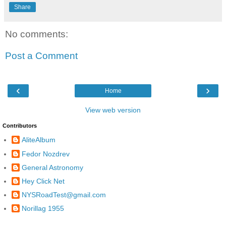
Share
No comments:
Post a Comment
‹
›
Home
View web version
Contributors
AliteAlbum
Fedor Nozdrev
General Astronomy
Hey Click Net
NYSRoadTest@gmail.com
Norillag 1955