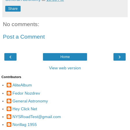
Share
No comments:
Post a Comment
‹
›
Home
View web version
Contributors
AliteAlbum
Fedor Nozdrev
General Astronomy
Hey Click Net
NYSRoadTest@gmail.com
Norillag 1955