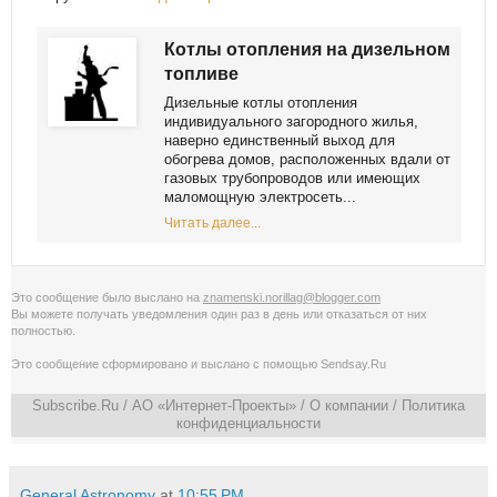
Котлы отопления на дизельном
топливе
Дизельные котлы отопления
индивидуального загородного жилья,
наверно единственный выход для
обогрева домов, расположенных вдали от
газовых трубопроводов или имеющих
маломощную электросеть...
Читать далее...
Это сообщение было выслано на
znamenski.norillag@blogger.com
Вы можете получать уведомления
один раз в день
или
отказаться от них
полностью
.
Это сообщение сформировано и выслано с помощью
Sendsay.Ru
Subscribe.Ru
/ АО «Интернет-Проекты» /
О компании
/
Политика
конфиденциальности
General Astronomy
at
10:55 PM