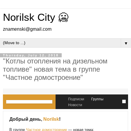
Norilsk City 🥶
znamenski@gmail.com
▼
Thursday, July 12, 2018
"Котлы отопления на дизельном
топливе" новая тема в группе
"Частное домостроение"
Подписки
Группы
Новости
Добрый день,
Norilsk
!
В группе
Частное домостроение
— новая тема: