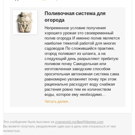
Поливочная система для
огорода
Непременное условие получения
хорошего урожая это своевременный
полив огорода И именно полив является
наиболее тяжелой работой для многих
садоводов По сложившийся практике,
огород поливают из шланга, а на
следующий день разрыхляют прибитую
поливом почву Самодельная или
изготовленная заводским способом
оросительная автономная система сама
равномерно увлажняет почву при этом
рационально расходует воду снабжая
растения ровно тем ее количеством
воды, которое ему необходимо...
Читать далее...
Это сообщение было выслано на
znamenski.norillag@blogger.com
Вы можете получать уведомления
один раз в день
или
отказаться от них
полностью
.