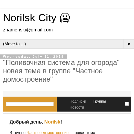
Norilsk City 🥶
znamenski@gmail.com
▼
Wednesday, July 11, 2018
"Поливочная система для огорода"
новая тема в группе "Частное
домостроение"
Подписки
Группы
Новости
Добрый день,
Norilsk
!
В группе
Частное домостроение
— новая тема: