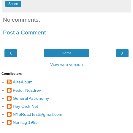
Share
No comments:
Post a Comment
‹
›
Home
View web version
Contributors
AliteAlbum
Fedor Nozdrev
General Astronomy
Hey Click Net
NYSRoadTest@gmail.com
Norillag 1955