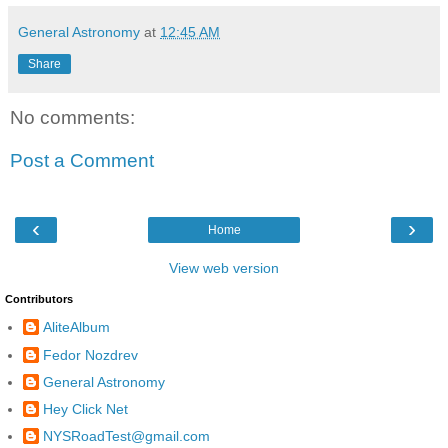
General Astronomy
at
12:45 AM
Share
No comments:
Post a Comment
‹
›
Home
View web version
Contributors
AliteAlbum
Fedor Nozdrev
General Astronomy
Hey Click Net
NYSRoadTest@gmail.com