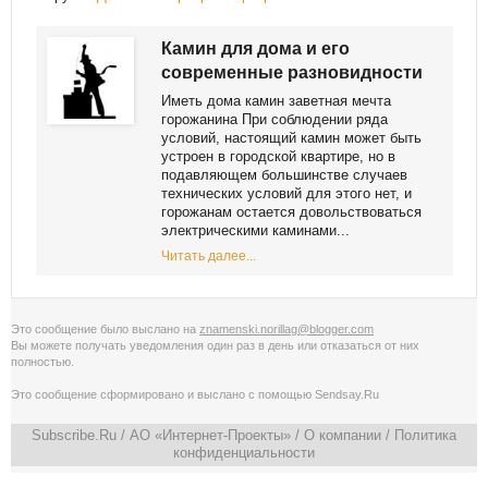
Камин для дома и его
современные разновидности
Иметь дома камин заветная мечта
горожанина При соблюдении ряда
условий, настоящий камин может быть
устроен в городской квартире, но в
подавляющем большинстве случаев
технических условий для этого нет, и
горожанам остается довольствоваться
электрическими каминами...
Читать далее...
Это сообщение было выслано на
znamenski.norillag@blogger.com
Вы можете получать уведомления
один раз в день
или
отказаться от них
полностью
.
Это сообщение сформировано и выслано с помощью
Sendsay.Ru
Subscribe.Ru
/ АО «Интернет-Проекты» /
О компании
/
Политика
конфиденциальности