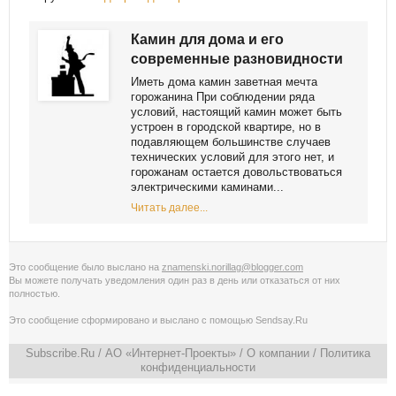
Камин для дома и его
современные разновидности
Иметь дома камин заветная мечта
горожанина При соблюдении ряда
условий, настоящий камин может быть
устроен в городской квартире, но в
подавляющем большинстве случаев
технических условий для этого нет, и
горожанам остается довольствоваться
электрическими каминами...
Читать далее...
Это сообщение было выслано на
znamenski.norillag@blogger.com
Вы можете получать уведомления
один раз в день
или
отказаться от них
полностью
.
Это сообщение сформировано и выслано с помощью
Sendsay.Ru
Subscribe.Ru
/ АО «Интернет-Проекты» /
О компании
/
Политика
конфиденциальности