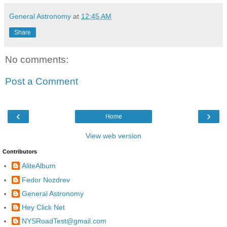
General Astronomy
at
12:45 AM
Share
No comments:
Post a Comment
‹
›
Home
View web version
Contributors
AliteAlbum
Fedor Nozdrev
General Astronomy
Hey Click Net
NYSRoadTest@gmail.com