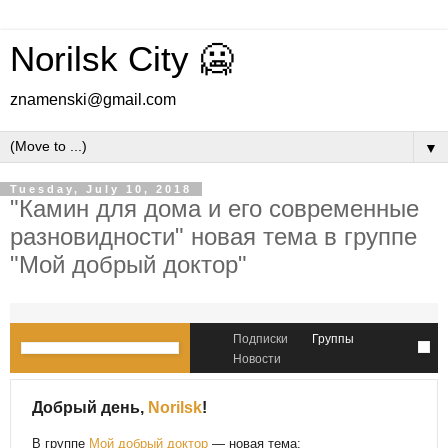
Norilsk City 🥶
znamenski@gmail.com
▼
Tuesday, July 10, 2018
"Камин для дома и его современные
разновидности" новая тема в группе
"Мой добрый доктор"
Подписки
Группы
Новости
Добрый день,
Norilsk
!
В группе
Мой добрый доктор
— новая тема: