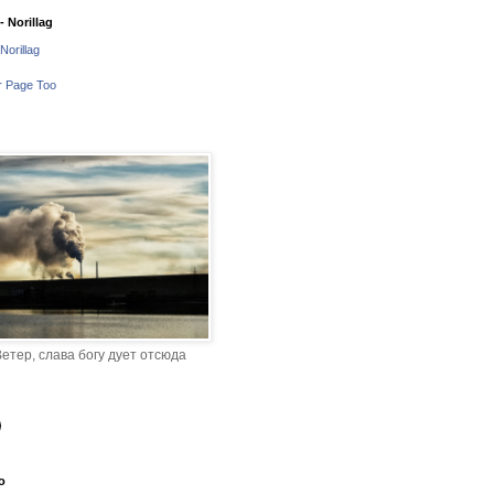
 Norillag
Norillag
r Page Too
етер, слава богу дует отсюда
o