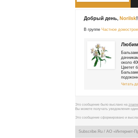
Добрый день,
Norilsk
!
В группе
Частное домостро
Любим
Бальзами
дачникам
около 40
Цветет б
Бальзам
подоконн
Читать да
Это сообщение было выслано на
zname
Вы можете получать уведомления
один
Это сообщение сформировано и высл
Subscribe.Ru
/ АО «Интернет-П