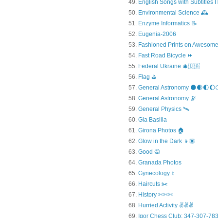
English Songs with Subtitles
Environmental Science 🕰️
Enzyme Informatics 📝
Eugenia-2006
Fashioned Prints on Awesome
Fast Road Bicycle ⏩
Federal Ukraine 🎄🇺🇦
Flag ⛳
General Astronomy 🌑🌒🌓🌔
General Astronomy 🔭
General Physics 🛰
Gia Basilia
Girona Photos 🏠
Glow in the Dark 👦🏿
Good 🙅
Granada Photos
Gynecology ⚕️
Haircuts ✂️
History ✄✄✄
Hurried Activity ✌✌✌
Igor Chess Club: 347-307-783