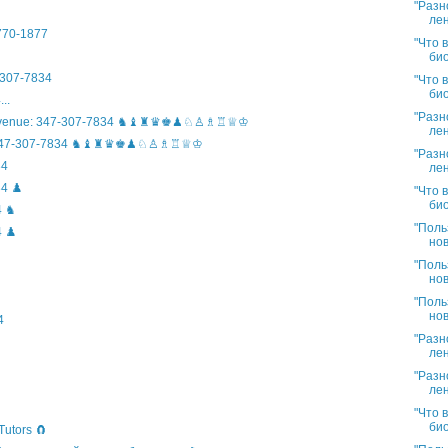
"Разн
лен
)770-1877
"Что 
био
307-7834
"Что 
био
..
"Разн
n Avenue: 347-307-7834 ♞♝♜♛♚♟♘♙♗♖♕♔
лен
ife: 347-307-7834 ♞♝♜♛♚♟♘♙♗♖♕♔
"Разн
34
лен
4 ♟️
"Что 
био
4 ♞
"Поль
 ♟️
нов
"Поль
нов
"Поль
нов
4
"Разн
лен
"Разн
лен
"Что 
био
Tutors 🧲