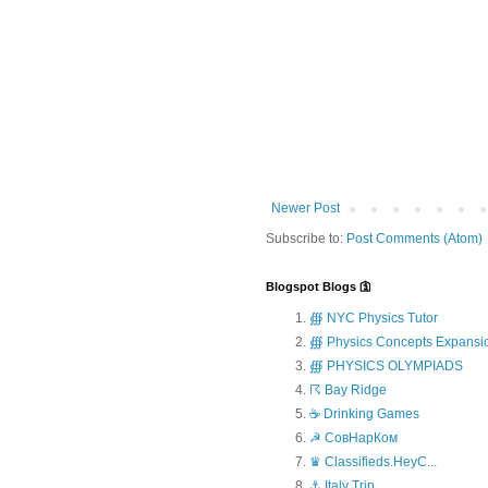
Newer Post
Subscribe to:
Post Comments (Atom)
Blogspot Blogs 🛐
∰ NYC Physics Tutor
∰ Physics Concepts Expansi
∰ PHYSICS OLYMPIADS
☈ Bay Ridge
☕ Drinking Games
☭ СовНарКом
♛ Classifieds.HeyC...
⚓ Italy Trip