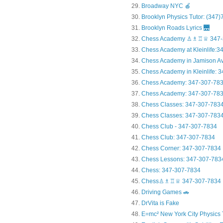
Broadway NYC 🍎
Brooklyn Physics Tutor: (347
Brooklyn Roads Lyrics 🌉
Chess Academy ♙♗♖♕ 347-
Chess Academy at Kleinlife:34.
Chess Academy in Jamiso
Chess Academy in Kleinl
Chess Academy: 347-307-78
Chess Academy: 347-307-783
Chess Classes: 347-307-783
Chess Classes: 347-307-7834
Chess Club - 347-307-7834
Chess Club: 347-307-7834
Chess Corner: 347-307-7834
Chess Lessons: 347-307-783
Chess: 347-307-7834
Chess♙♗♖♕ 347-307-7834
Driving Games 🚗
DrVita is Fake
E=mc² New York City Physics 