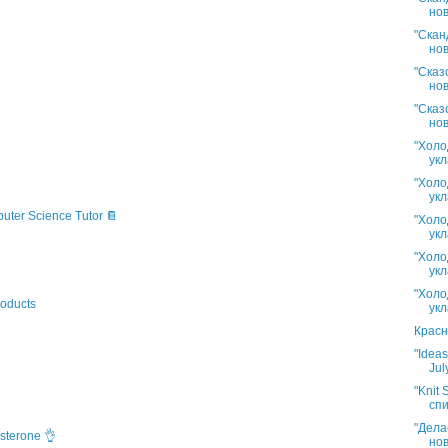
нов
"Скан
нов
"Сказ
нов
"Сказ
нов
"Холо
укл
"Холо
укл
puter Science Tutor 📔
"Холо
укл
"Холо
укл
"Холо
oducts
укл
Красн
"Idea
Jul
"Knit 
спи
"Дела
sterone 👌
нов