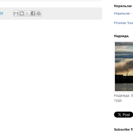
Норильлаг -
AM
Норильлаг - 
Promote You
Надежда.
Надежда. В
туда
Subscribe T