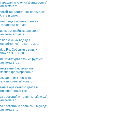
тура для усиления фундамента"
ая тема в гр...
остойкая плитка, как правильно
рать и улож...
олько идей использования
странства под лес...
ие виды хвойных для сада"
ая тема в группе...
р подземных вод для
оснабжения" новая тема...
ribe.Ru: События в ваших
ппах за 31-07-2018
ая штукатурка своими руками"
ая тема в гру...
нкование баклажан или
мотное формирование ...
льная плитка на кухне –
езные советы" нова...
тание оранжевого цвета в
ерьере" новая тем...
за растений и правильный уход"
ая тема в г...
за растений и правильный уход"
ая тема в г...