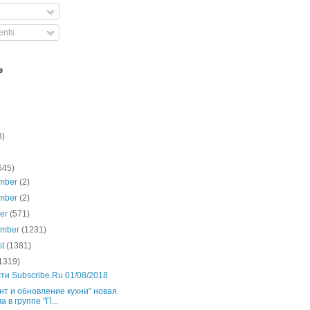
nts
e
3)
645)
mber
(2)
mber
(2)
ber
(571)
ember
(1231)
st
(1381)
1319)
ти Subscribe.Ru 01/08/2018
нт и обновление кухни" новая
а в группе "П...