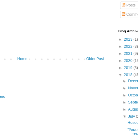
Posts
Comme
Blog Archiv
►
2023
(1)
►
2022
(3)
►
2021
(9)
Home
Older Post
►
2020
(1
►
2019
(3)
▼
2018
(4
►
Dece
►
Nove
►
Octo
ons
►
Sept
►
Augu
▼
July
(
Новос
"Ремо
тем