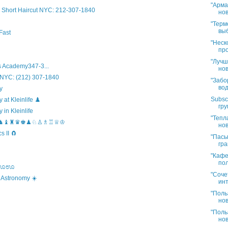
"Арма
Short Haircut NYC: 212-307-1840
нов
"Терм
выб
Fast
"Неск
про
"Лучш
 Academy347-3...
нов
 NYC: (212) 307-1840
"Забо
вод
y
Subsc
t Kleinlife ♟️
гру
in Kleinlife
"Тепл
hool ♞♝♜♛♚♟♘♙♗♖♕♔
нов
 II 🧲
"Пасы
гра
"Кафе
пол
s ಊಊಊ
"Соче
 Astronomy ☀️
инт
"Поль
нов
"Поль
нов