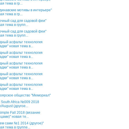
ая тема в гр...
динавские мотивы в интерьере"
ая тема в гр...
очный сад для садовой феи"
ая тема в групп...
очный сад для садовой феи"
ая тема в групп...
дный асфальт технология
адки" новая тема в...
дный асфальт технология
адки" новая тема в...
дный асфальт технология
адки" новая тема в...
дный асфальт технология
адки" новая тема в...
дный асфальт технология
адки" новая тема в...
оярское общество "Мемориал"
s South Africa №009 2018
y/August (другое...
Simple Fall 2018 (вязание
цами)" новая те...
ем сами №1 2014 (другое)"
ая тема в группе...