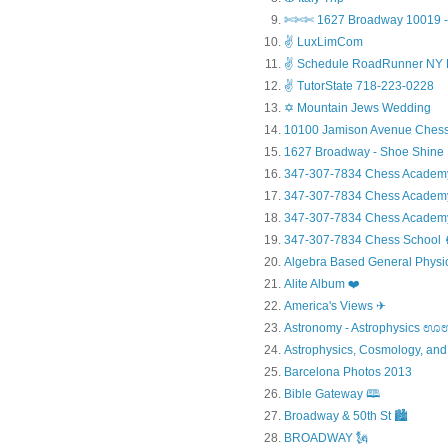
✄✄✄ 1627 Broadway 10019 - 
✌ LuxLimCom
✌ Schedule RoadRunner NY 
✌ TutorState 718-223-0228
✡ Mountain Jews Wedding
10100 Jamison Avenue Chess
1627 Broadway - Shoe Shine
347-307-7834 Chess Academ
347-307-7834 Chess Academy a
347-307-7834 Chess Academy 
347-307-7834 Chess Sc
Algebra Based General Physics
Alite Album ❤️
America's Views ✈
Astronomy - Astrophysic
Astrophysics, Cosmology, and
Barcelona Photos 2013
Bible Gateway 🕮
Broadway & 50th St 🏙️
BROADWAY 🗽