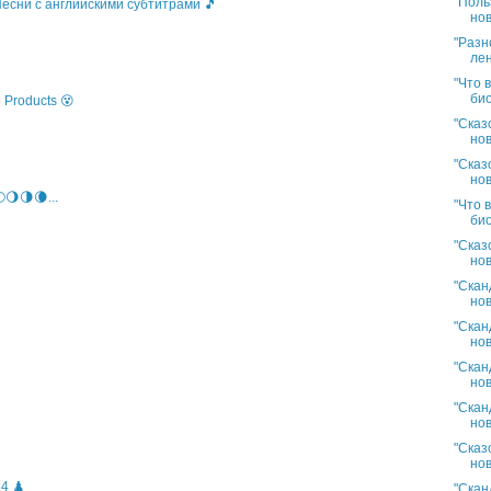
"Поль
 Песни с английскими субтитрами 🎵
нов
"Разн
лен
"Что 
био
 Products 😵
"Сказ
нов
"Сказ
нов
🌖🌗🌘...
"Что 
био
"Сказ
нов
"Скан
нов
"Скан
нов
"Скан
нов
"Скан
нов
"Сказ
нов
4 ♟️
"Скан