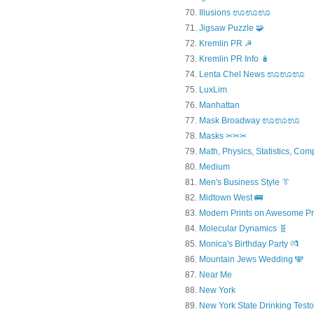
Illusions ಊಊಊ
Jigsaw Puzzle 🧩
Kremlin PR ☭
Kremlin PR Info 🪆
Lenta Chel News ಊಊಊ
LuxLim
Manhattan
Mask Broadway ಊಊಊ
Masks ✂✂✂
Math, Physics, Statistics, Com
Medium
Men's Business Style 👔
Midtown West 🚌
Modern Prints on Awesome Pr
Molecular Dynamics 🧬
Monica's Birthday Party 💏
Mountain Jews Wedding 🕎
Near Me
New York
New York State Drinking Testo