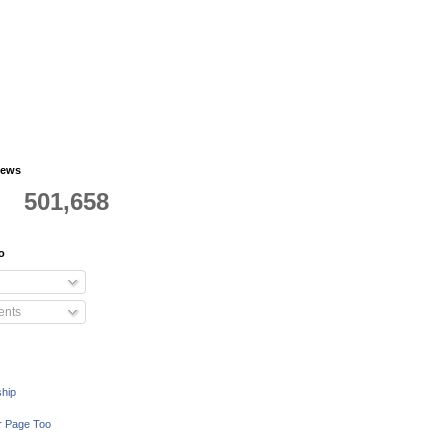
iews
501,658
o
nts
ship
r Page Too