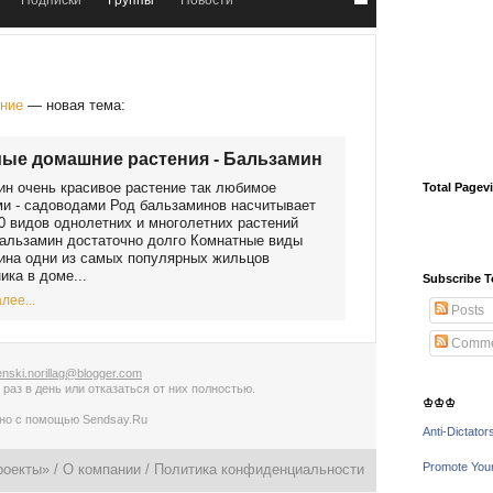
Подписки
Группы
Новости
ение
— новая тема:
ые домашние растения - Бальзамин
н очень красивое растение так любимое
Total Pagev
и - садоводами Род бальзаминов насчитывает
0 видов однолетних и многолетних растений
альзамин достаточно долго Комнатные виды
ина одни из самых популярных жильцов
ика в доме...
Subscribe T
лее...
Posts
Comme
nski.norillag@blogger.com
 раз в день
или
отказаться от них полностью
.
♔♔♔
ано с помощью
Sendsay.Ru
Anti-Dictator
Promote You
роекты» /
О компании
/
Политика конфиденциальности