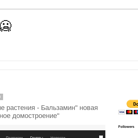
 🥶
8
 растения - Бальзамин" новая
тное домостроение"
Followers