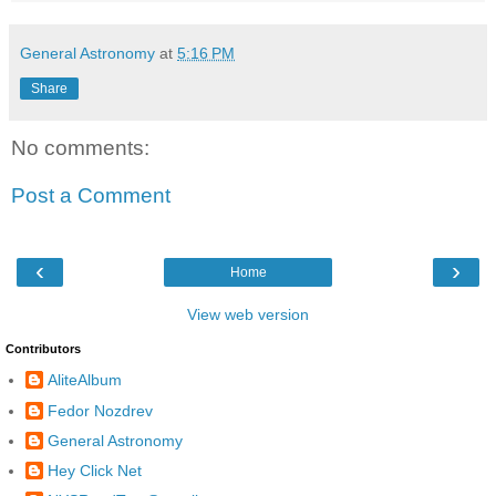
General Astronomy
at
5:16 PM
Share
No comments:
Post a Comment
‹
›
Home
View web version
Contributors
AliteAlbum
Fedor Nozdrev
General Astronomy
Hey Click Net