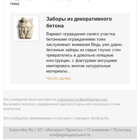
тема:
Заборы из декоративного
бетона
Вариант ограждения своего участка
бетонными ограждениями тоже
заслуживает внимания Ведь уже давно
бетонные заборы из серых глухих стен
превратились в довольно изящные
конструкции, с фактурами могущими
имитировать многие натуральные
материалы...
Читать далее...
Это сообщение было выслано на
znamenski.norillag@blogger.com
Вы можете получать уведомления
один раз в день
или
отказаться от них
полностью
.
Это сообщение сформировано и выслано с помощью
Sendsay.Ru
Subscribe.Ru
/ АО «Интернет-Проекты» /
О компании
/
Политика
конфиденциальности