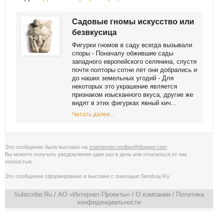
Садовые гномы искусство или
безвкусица
Фигурки гномов в саду всегда вызывали
споры - Поначалу обжившие сады
западного европейского селянина, спустя
почти полторы сотни лет они добрались и
до наших земельных угодий - Для
некоторых это украшение является
признаком изысканного вкуса, другие же
видят в этих фигурках явный кич...
Читать далее...
Это сообщение было выслано на
znamenski.norillag@blogger.com
Вы можете получать уведомления
один раз в день
или
отказаться от них
полностью
.
Это сообщение сформировано и выслано с помощью
Sendsay.Ru
Subscribe.Ru
/ АО «Интернет-Проекты» /
О компании
/
Политика
конфиденциальности