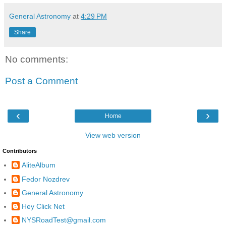
General Astronomy
at
4:29 PM
Share
No comments:
Post a Comment
‹
›
Home
View web version
Contributors
AliteAlbum
Fedor Nozdrev
General Astronomy
Hey Click Net
NYSRoadTest@gmail.com