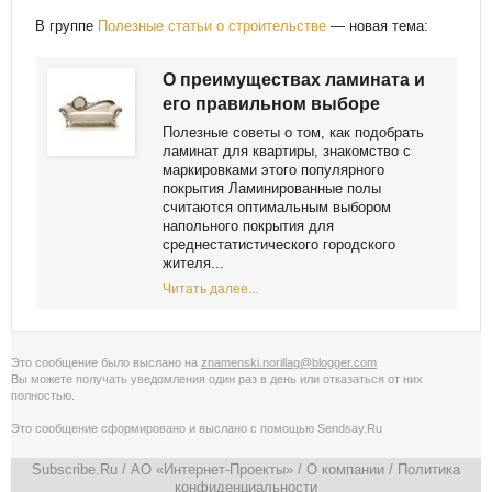
В группе
Полезные статьи о строительстве
— новая тема:
О преимуществах ламината и
его правильном выборе
Полезные советы о том, как подобрать
ламинат для квартиры, знакомство с
маркировками этого популярного
покрытия Ламинированные полы
считаются оптимальным выбором
напольного покрытия для
среднестатистического городского
жителя...
Читать далее...
Это сообщение было выслано на
znamenski.norillag@blogger.com
Вы можете получать уведомления
один раз в день
или
отказаться от них
полностью
.
Это сообщение сформировано и выслано с помощью
Sendsay.Ru
Subscribe.Ru
/ АО «Интернет-Проекты» /
О компании
/
Политика
конфиденциальности