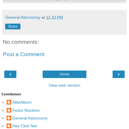
General Astronomy
at
11:43 PM
Share
No comments:
Post a Comment
‹
›
Home
View web version
Contributors
AliteAlbum
Fedor Nozdrev
General Astronomy
Hey Click Net