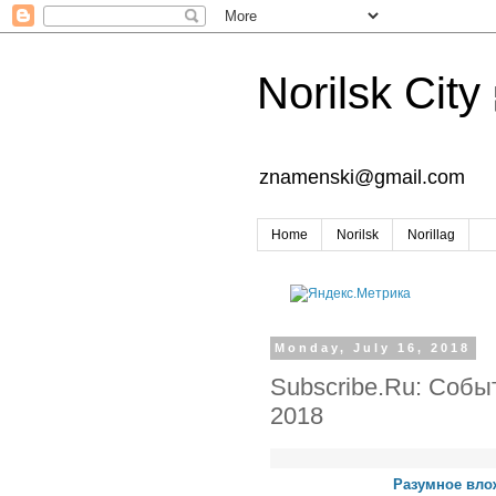
Norilsk City
znamenski@gmail.com
Home
Norilsk
Norillag
Monday, July 16, 2018
Subscribe.Ru: Событ
2018
Разумное вло