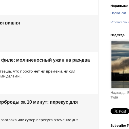
Норильлаг -
Норильлаг - 
ая вишня
Promote You
Надежда.
 филе: молниеносный ужин на раз-два
таешь, что просто нет ни времени, ни сил
и делами...
Надежда. В
туда
рброды за 10 минут: перекус для
автрака или супер перекуса в течение дня...
Subscribe T