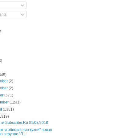
nts
e
3)
645)
mber
(2)
mber
(2)
ber
(571)
ember
(1231)
st
(1381)
1319)
ти Subscribe.Ru 01/08/2018
нт и обновление кухни" новая
а в группе "П...