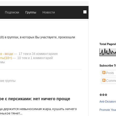
Подписки
Группы
Новости
8) в группах, в которых Вы участвуете, произошли
Total Pagev
е - везде
— 17 тем и 34 комментариия
еты(18+)
— 10 тем и 1 комментарий
емы
Subscribe T
Posts
ие группы
Comme
♔♔♔
е с персиками: нет ничего проще
Anti-Dictator
ца держится невыносимая жара, кушать ничего
Promote You
нькое тянет...