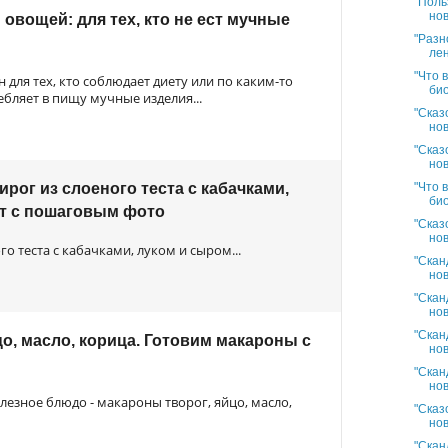
"Поль
нов
 овощей: для тех, кто не ест мучные
"Разн
лен
"Что 
 для тех, кто соблюдает диету или по каким-то
био
бляет в пищу мучные изделия...
"Сказ
нов
"Сказ
нов
ог из слоеного теста с кабачками,
"Что 
био
т с пошаговым фото
"Сказ
нов
 теста с кабачками, луком и сыром...
"Скан
нов
"Скан
нов
"Скан
о, масло, корица. Готовим макароны с
нов
"Скан
нов
лезное блюдо - макароны творог, яйцо, масло,
"Сказ
нов
"Скан