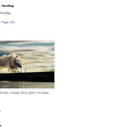
 Norillag
Norillag
r Page Too
етер, слава богу дует отсюда
o