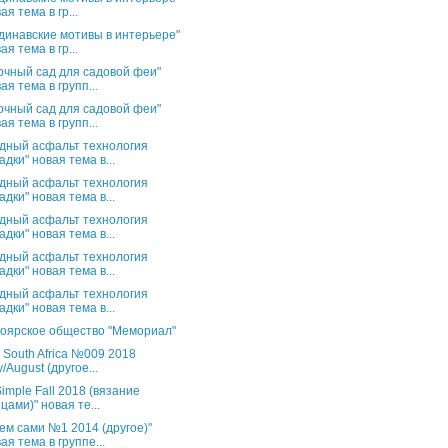
ая тема в гр...
динавские мотивы в интерьере"
ая тема в гр...
очный сад для садовой феи"
ая тема в групп...
очный сад для садовой феи"
ая тема в групп...
дный асфальт технология
адки" новая тема в...
дный асфальт технология
адки" новая тема в...
дный асфальт технология
адки" новая тема в...
дный асфальт технология
адки" новая тема в...
дный асфальт технология
адки" новая тема в...
оярское общество "Мемориал"
s South Africa №009 2018
y/August (другое...
Simple Fall 2018 (вязание
цами)" новая те...
ем сами №1 2014 (другое)"
ая тема в группе...