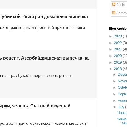
Posts
Comme
лубникой: быстрая домашняя выпечка
 которая порадует простотой приготовления и
Blog Archiv
►
2023
(1)
►
2022
(3)
►
2021
(9)
►
2020
(1
ь рецепт. Азербайджанская выпечка на
►
2019
(3)
▼
2018
(4
►
Dece
а завтрак Кутабы творог, зелень рецепт
►
Nove
►
Octo
►
Sept
►
Augu
рки, зелень. Сытный вкусный
▼
July
(
Новос
"Ремо
ро, а если приготовите кексы плавленные сырки,
тем