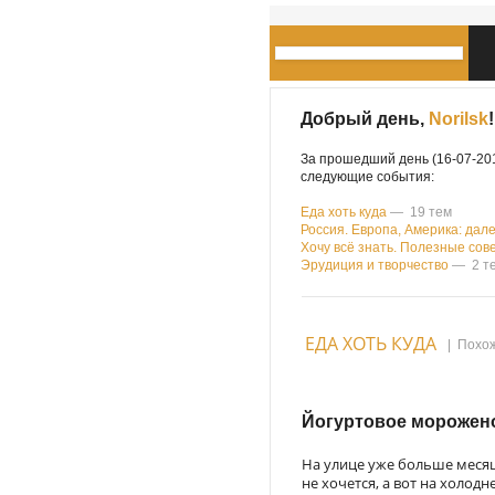
Добрый день,
Norilsk
!
За прошедший день (16-07-201
следующие события:
Еда хоть куда
— 19 тем
Россия. Европа, Америка: дале
Хочу всё знать. Полезные сов
Эрудиция и творчество
— 2 т
ЕДА ХОТЬ КУДА
|
Похож
Йогуртовое морожено
На улице уже больше меся
не хочется, а вот на холодне