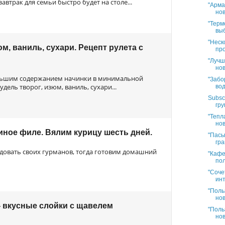
автрак для семьи быстро будет на столе...
"Арма
нов
"Терм
выб
"Неск
м, ваниль, сухари. Рецепт рулета с
про
"Лучш
нов
льшим содержанием начинки в минимальной
"Забо
дель творог, изюм, ваниль, сухари...
вод
Subsc
гру
"Тепл
нов
ное филе. Вялим курицу шесть дней.
"Пасы
гра
довать своих гурманов, тогда готовим домашний
"Кафе
пол
"Соче
инт
"Поль
нов
- вкусные слойки с щавелем
"Поль
нов