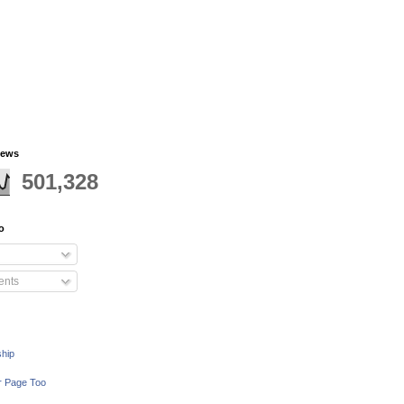
iews
501,328
o
nts
ship
r Page Too