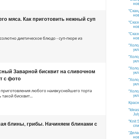
нов
"Скан
нов
его мяса. Как приготовить нежный суп
"Сказ
нов
"Сказ
солютно диетическое блюдо - суп-пюре из
нов
"Холо
укл
"Холо
укл
"Холо
усный Заварной бисквит на сливочном
укл
т с фото
"Холо
укл
я приготовления любого наивкуснейшего торта
"Холо
такой бисквит...
укл
Красн
"Idea
Jul
"Knit 
я блины, грибы. Начиняем блинами с
спи
"Дела
нов