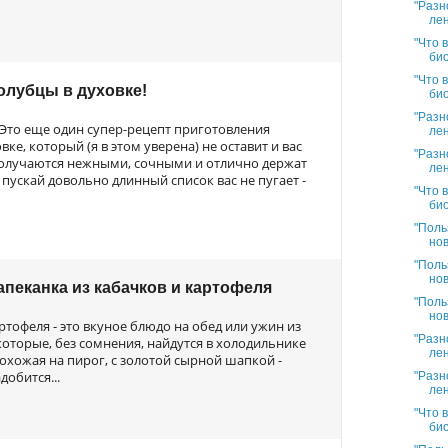
"Разн
лен
"Что 
био
"Что 
лубцы в духовке!
био
"Разн
Это еще один супер-рецепт приготовления
лен
ке, который (я в этом уверена) не оставит и вас
"Разн
лучаются нежными, сочными и отлично держат
лен
пускай довольно длинный список вас не пугает -
"Что 
био
"Поль
нов
"Поль
нов
апеканка из кабачков и картофеля
"Поль
нов
ртофеля - это вкуное блюдо на обед или ужин из
"Разн
которые, без сомнения, найдутся в холодильнике
лен
охожая на пирог, с золотой сырной шапкой -
добится...
"Разн
лен
"Что 
био