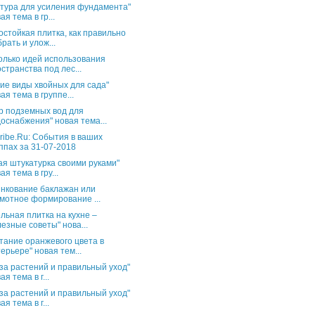
тура для усиления фундамента"
ая тема в гр...
остойкая плитка, как правильно
рать и улож...
олько идей использования
странства под лес...
ие виды хвойных для сада"
ая тема в группе...
р подземных вод для
оснабжения" новая тема...
ribe.Ru: События в ваших
ппах за 31-07-2018
ая штукатурка своими руками"
ая тема в гру...
нкование баклажан или
мотное формирование ...
льная плитка на кухне –
езные советы" нова...
тание оранжевого цвета в
ерьере" новая тем...
за растений и правильный уход"
ая тема в г...
за растений и правильный уход"
ая тема в г...