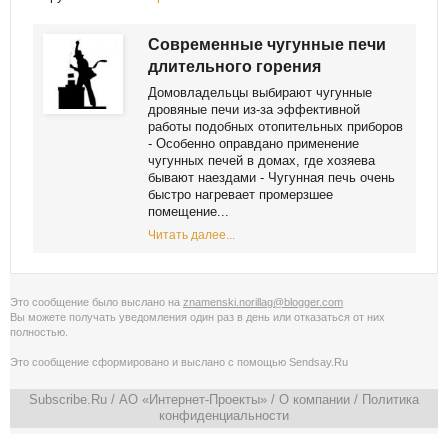
Современные чугунные печи
длительного горения
Домовладельцы выбирают чугунные
дровяные печи из-за эффективной
работы подобных отопительных приборов
- Особенно оправдано применение
чугунных печей в домах, где хозяева
бывают наездами - Чугунная печь очень
быстро нагревает промерзшее
помещение...
Читать далее...
Это сообщение было выслано на
znamenski.norillag@blogger.com
Вы можете получать уведомления
один раз в день
или
отказаться от них
полностью
.
Это сообщение сформировано и выслано с помощью
Sendsay.Ru
Subscribe.Ru
/ АО «Интернет-Проекты» /
О компании
/
Политика
конфиденциальности