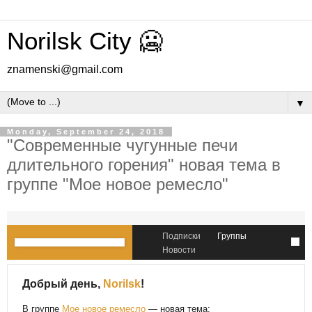
Norilsk City 🥶
znamenski@gmail.com
▼
Monday, September 24, 2018
"Современные чугунные печи
длительного горения" новая тема в
группе "Мое новое ремесло"
Подписки
Группы
Новости
Добрый день,
Norilsk
!
В группе
Мое новое ремесло
— новая тема: