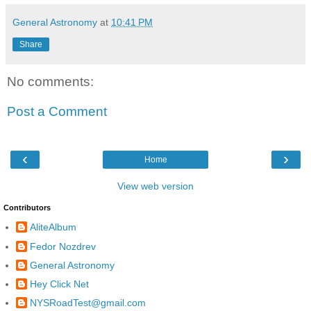
General Astronomy
at
10:41 PM
Share
No comments:
Post a Comment
‹
›
Home
View web version
Contributors
AliteAlbum
Fedor Nozdrev
General Astronomy
Hey Click Net
NYSRoadTest@gmail.com