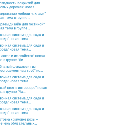
овидности покрытий для
овых дорожек" новая...
рирование мебели чехлами"
ая тема в группе...
раем дизайн для гостиной"
ая тема в группе...
вочная система для сада и
рода" новая тема...
вочная система для сада и
рода" новая тема...
 лаков и их свойства" новая
а в группе "Ди...
бчатый фундамент из
естоцементных труб" но...
вочная система для сада и
рода" новая тема...
вый цвет в интерьере" новая
а в группе "Ча...
вочная система для сада и
рода" новая тема...
вочная система для сада и
рода" новая тема...
отовка к зимовке розы –
ечень обязательных...