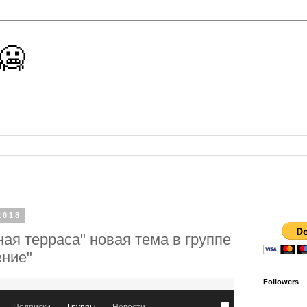
 🥶
2018
ая терраса" новая тема в группе
ение"
Followers