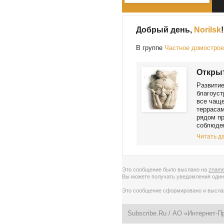
Добрый день,
Norilsk
!
В группе
Частное домостро
Открыт
Развитие
благоуст
все чаще
террасам
рядом пр
соблюден
Читать да
Это сообщение было выслано на
zname
Вы можете получать уведомления
один
Это сообщение сформировано и высл
Subscribe.Ru
/ АО «Интернет-П