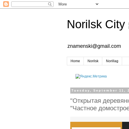
Norilsk City
znamenski@gmail.com
Home
Norilsk
Norillag
Tuesday, September 11, 
"Открытая деревянн
"Частное домостро