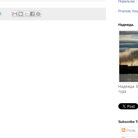
Норильлаг - 
Promote You
M
Надежда.
Надежда. В
туда
Subscribe T
Posts