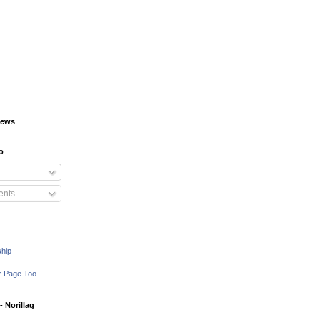
iews
o
nts
ship
r Page Too
 Norillag