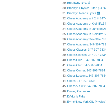
Broadway NYC 🍎
Brooklyn Physics Tutor: (347
Brooklyn Roads Lyrics 🌉
Chess Academy ♙♗♖♕ 347-
Chess Academy at Kleinlife:34.
Chess Academy in Jamiso
Chess Academy in Kleinl
Chess Academy: 347-307-78
Chess Academy: 347-307-783
Chess Classes: 347-307-783
Chess Classes: 347-307-7834
Chess Club - 347-307-7834
Chess Club: 347-307-7834
Chess Corner: 347-307-7834
Chess Lessons: 347-307-783
Chess: 347-307-7834
Chess♙♗♖♕ 347-307-7834
Driving Games 🚗
DrVita is Fake
E=mc² New York City Physics 