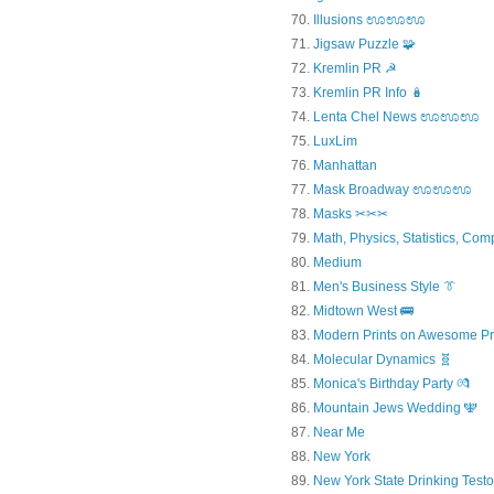
Illusions ಊಊಊ
Jigsaw Puzzle 🧩
Kremlin PR ☭
Kremlin PR Info 🪆
Lenta Chel News ಊಊಊ
LuxLim
Manhattan
Mask Broadway ಊಊಊ
Masks ✂✂✂
Math, Physics, Statistics, Com
Medium
Men's Business Style 👔
Midtown West 🚌
Modern Prints on Awesome Pr
Molecular Dynamics 🧬
Monica's Birthday Party 💏
Mountain Jews Wedding 🕎
Near Me
New York
New York State Drinking Testo