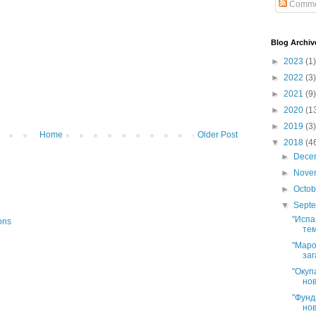
Comme
Blog Archiv
►
2023
(1)
►
2022
(3)
►
2021
(9)
►
2020
(1
►
2019
(3)
Home
Older Post
▼
2018
(4
►
Dece
►
Nove
►
Octo
▼
Sept
"Испа
ons
тем
"Маро
заг
"Окуп
нов
"Фунд
нов