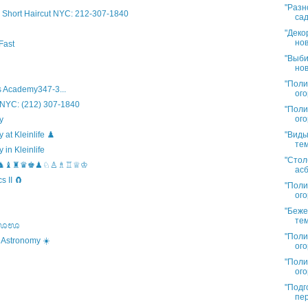
"Разн
Short Haircut NYC: 212-307-1840
сад
"Деко
нов
Fast
"Выби
нов
"Поли
 Academy347-3...
ого
 NYC: (212) 307-1840
"Поли
ого
y
"Виды
t Kleinlife ♟️
тем
in Kleinlife
"Стол
hool ♞♝♜♛♚♟♘♙♗♖♕♔
асб
 II 🧲
"Поли
ого
"Беже
тем
s ಊಊಊ
"Поли
 Astronomy ☀️
ого
"Поли
ого
"Подг
пер