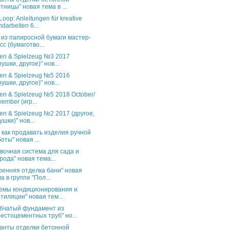
тницы" новая тема в ...
oop: Anleitungen für kreative
darbeiten 6...
 из папиросной бумаги мастер-
сс (бумаготво...
en & Spielzeug №3 2017
рушки, другое)" нов...
en & Spielzeug №5 2016
рушки, другое)" нов...
en & Spielzeug №5 2018 October/
ember (игр...
en & Spielzeug №2 2017 (другое,
ушки)" нов...
и как продавать изделия ручной
оты" новая ...
вочная система для сада и
рода" новая тема...
ренняя отделка бани" новая
а в группе "Пол...
емы кондиционирования и
тиляции" новая тем...
бчатый фундамент из
естоцементных труб" но...
анты отделки бетонной