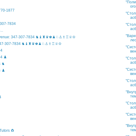
"Поли
ого
)770-1877
"Стол
асб
307-7834
"Стол
асб
..
"Вари
n Avenue: 347-307-7834 ♞♝♜♛♚♟♘♙♗♖♕♔
лес
ife: 347-307-7834 ♞♝♜♛♚♟♘♙♗♖♕♔
"Сист
34
вен
4 ♟️
"Стол
асб
4 ♞
"Сист
 ♟️
вен
"Стол
асб
"Внут
тем
4
"Стол
асб
"Сист
вен
"Внут
тем
Tutors 🧲