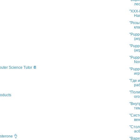
лес
"XXX-L
Han
"Розы
кла
"Pupp
(иг
"Pupp
(иг
"Pupp
Nov
puter Science Tutor 📔
"Pupp
игр
"Где 
раб
"Поли
oducts
ого
"Внут
тем
"Сист
вен
"Стол
асб
sterone 👌
"Вари