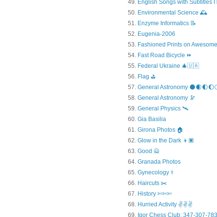
English Songs with Subtitles
Environmental Science 🕰️
Enzyme Informatics 📝
Eugenia-2006
Fashioned Prints on Awesome
Fast Road Bicycle ⏩
Federal Ukraine 🎄🇺🇦
Flag ⛳
General Astronomy 🌑🌒🌓🌔
General Astronomy 🔭
General Physics 🛰
Gia Basilia
Girona Photos 🏠
Glow in the Dark 👦🏿
Good 🙅
Granada Photos
Gynecology ⚕️
Haircuts ✂️
History ✄✄✄
Hurried Activity ✌✌✌
Igor Chess Club: 347-307-783