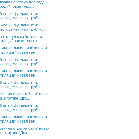
вочная система для сада и
рода" новая тема...
бчатый фундамент из
естоцементных труб" но...
бчатый фундамент из
естоцементных труб" но...
анты отделки бетонной
тницы" новая тема в ...
емы кондиционирования и
тиляции" новая тем...
бчатый фундамент из
естоцементных труб" но...
емы кондиционирования и
тиляции" новая тем...
бчатый фундамент из
естоцементных труб" но...
ренняя отделка бани" новая
а в группе "Диз...
бчатый фундамент из
естоцементных труб" но...
емы кондиционирования и
тиляции" новая тем...
ренняя отделка бани" новая
а в группе "Диз...