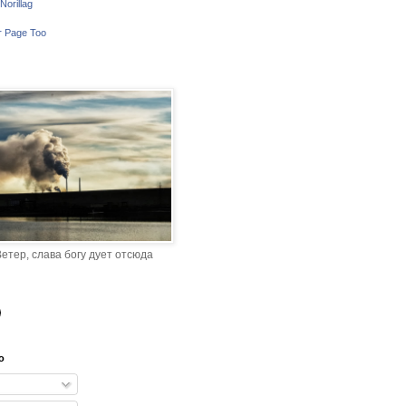
Norillag
r Page Too
етер, слава богу дует отсюда
o