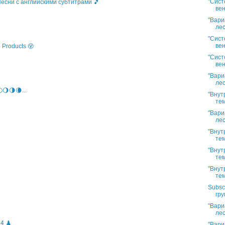
"Сист
 Песни с английскими субтитрами 🎵
вен
"Вари
лес
"Сист
вен
 Products 😵
"Сист
вен
"Вари
лес
🌖🌗🌘...
"Внут
тем
"Вари
лес
"Внут
тем
"Внут
тем
"Внут
тем
Subsc
гру
"Вари
лес
4 ♟️
"Вари