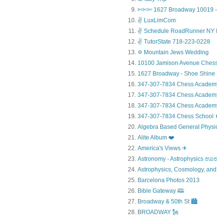
✄✄✄ 1627 Broadway 10019 - 
✌ LuxLimCom
✌ Schedule RoadRunner NY 
✌ TutorState 718-223-0228
✡ Mountain Jews Wedding
10100 Jamison Avenue Chess
1627 Broadway - Shoe Shine
347-307-7834 Chess Academ
347-307-7834 Chess Academy a
347-307-7834 Chess Academy 
347-307-7834 Chess Sc
Algebra Based General Physics
Alite Album ❤️
America's Views ✈
Astronomy - Astrophysic
Astrophysics, Cosmology, and
Barcelona Photos 2013
Bible Gateway 🕮
Broadway & 50th St 🏙️
BROADWAY 🗽