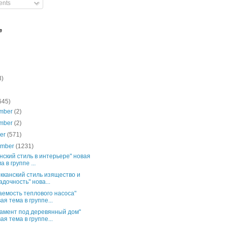
nts
e
3)
645)
mber
(2)
mber
(2)
ber
(571)
ember
(1231)
нский стиль в интерьере" новая
а в группе ...
кканский стиль изящество и
адочность" нова...
аемость теплового насоса"
ая тема в группе...
амент под деревянный дом"
ая тема в группе...