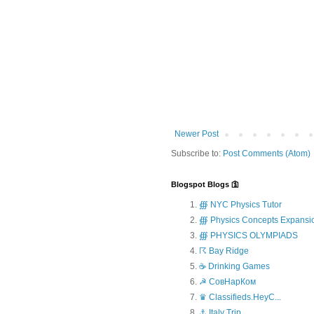
Newer Post
Subscribe to:
Post Comments (Atom)
Blogspot Blogs 🛐
∰ NYC Physics Tutor
∰ Physics Concepts Expansi
∰ PHYSICS OLYMPIADS
☈ Bay Ridge
☕ Drinking Games
☭ СовНарКом
♛ Classifieds.HeyC...
⚓ Italy Trip