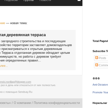
Подписки
Группы
Новости
ение
— новая тема:
ая деревянная терраса
 загородного строительства и последующее
Total Pagev
ройство территории заставляет домовладельцев
 присматриваться к отрытым деревянным
Subscribe T
 Терраса отделанная деревом обладает целым
еимуществ, но работа с деревом требует
Posts
ия определенных правил...
Comme
лее...
♔♔♔
nski.norillag@blogger.com
Anti-Dictator
 раз в день
или
отказаться от них полностью
.
ано с помощью
Sendsay.Ru
Promote You
роекты» /
О компании
/
Политика конфиденциальности
Норильлаг -