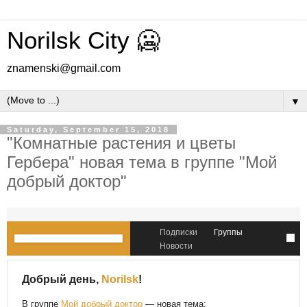
Norilsk City 🥶
znamenski@gmail.com
▼
Saturday, September 15, 2018
"Комнатные растения и цветы
Гербера" новая тема в группе "Мой
добрый доктор"
Подписки
Группы
Новости
Добрый день,
Norilsk
!
В группе
Мой добрый доктор
— новая тема: