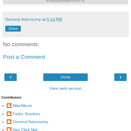
конфиденциальности
General Astronomy
at
5:14 PM
Share
No comments:
Post a Comment
‹
›
Home
View web version
Contributors
AliteAlbum
Fedor Nozdrev
General Astronomy
Hey Click Net