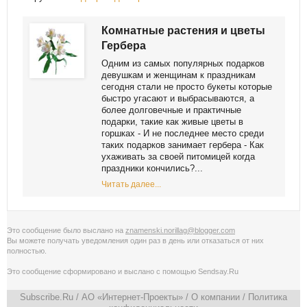
Комнатные растения и цветы
Гербера
Одним из самых популярных подарков
девушкам и женщинам к праздникам
сегодня стали не просто букеты которые
быстро угасают и выбрасываются, а
более долговечные и практичные
подарки, такие как живые цветы в
горшках - И не последнее место среди
таких подарков занимает гербера - Как
ухаживать за своей питомицей когда
праздники кончились?...
Читать далее...
Это сообщение было выслано на
znamenski.norillag@blogger.com
Вы можете получать уведомления
один раз в день
или
отказаться от них
полностью
.
Это сообщение сформировано и выслано с помощью
Sendsay.Ru
Subscribe.Ru
/ АО «Интернет-Проекты» /
О компании
/
Политика