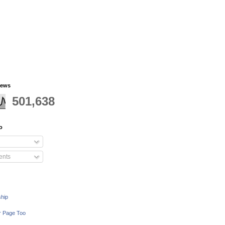
iews
501,638
o
nts
ship
r Page Too