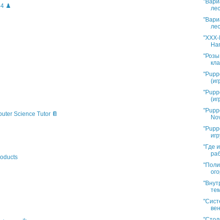
"Вари
4 ♟️
лес
"Вари
лес
"XXX-L
Han
"Розы
кла
"Pupp
(иг
"Pupp
(иг
"Pupp
puter Science Tutor 📔
Nov
"Pupp
игр
"Где 
раб
oducts
"Поли
ого
"Внут
тем
"Сист
вен
"Стол