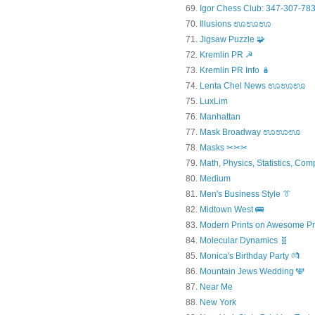
Igor Chess Club: 347-307-783
Illusions ಊಊಊ
Jigsaw Puzzle 🧩
Kremlin PR ☭
Kremlin PR Info 🪆
Lenta Chel News ಊಊಊ
LuxLim
Manhattan
Mask Broadway ಊಊಊ
Masks ✂✂✂
Math, Physics, Statistics, Com
Medium
Men's Business Style 👔
Midtown West 🚌
Modern Prints on Awesome Pr
Molecular Dynamics 🧬
Monica's Birthday Party 💏
Mountain Jews Wedding 🕎
Near Me
New York