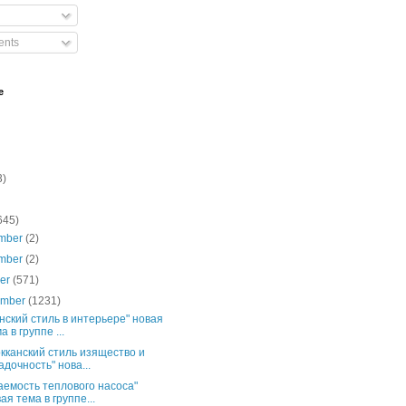
nts
e
3)
645)
mber
(2)
mber
(2)
ber
(571)
ember
(1231)
нский стиль в интерьере" новая
а в группе ...
кканский стиль изящество и
адочность" нова...
аемость теплового насоса"
ая тема в группе...