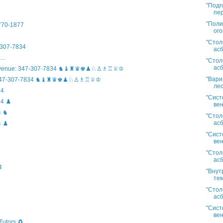
"Подг
пер
"Поли
)770-1877
ого
"Стол
307-7834
асб
..
"Стол
асб
n Avenue: 347-307-7834 ♞♝♜♛♚♟♘♙♗♖♕♔
"Вари
ife: 347-307-7834 ♞♝♜♛♚♟♘♙♗♖♕♔
лес
34
"Сист
4 ♟️
вен
4 ♞
"Стол
асб
 ♟️
"Сист
вен
"Стол
асб
4
"Внут
тем
"Стол
асб
"Сист
вен
Tutors 🧲