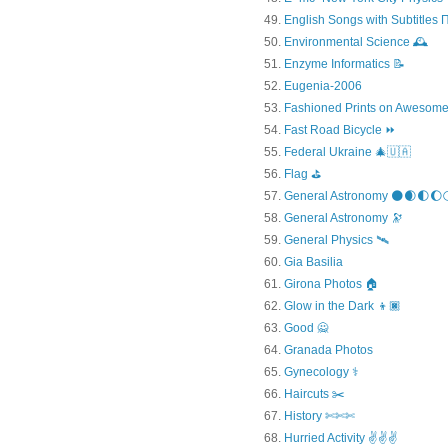
English Songs with Subtitles
Environmental Science 🕰️
Enzyme Informatics 📝
Eugenia-2006
Fashioned Prints on Awesome
Fast Road Bicycle ⏩
Federal Ukraine 🎄🇺🇦
Flag ⛳
General Astronomy 🌑🌒🌓🌔
General Astronomy 🔭
General Physics 🛰
Gia Basilia
Girona Photos 🏠
Glow in the Dark 👦🏿
Good 🙅
Granada Photos
Gynecology ⚕️
Haircuts ✂️
History ✄✄✄
Hurried Activity ✌✌✌