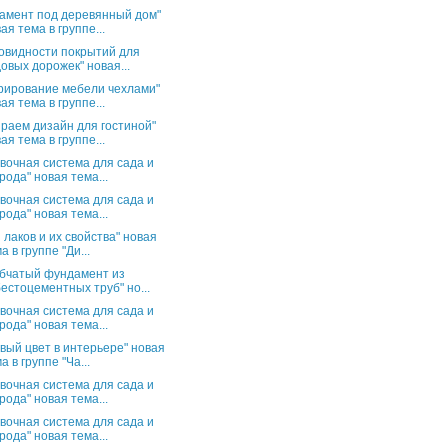
амент под деревянный дом"
ая тема в группе...
овидности покрытий для
овых дорожек" новая...
рирование мебели чехлами"
ая тема в группе...
раем дизайн для гостиной"
ая тема в группе...
вочная система для сада и
рода" новая тема...
вочная система для сада и
рода" новая тема...
 лаков и их свойства" новая
а в группе "Ди...
бчатый фундамент из
естоцементных труб" но...
вочная система для сада и
рода" новая тема...
вый цвет в интерьере" новая
а в группе "Ча...
вочная система для сада и
рода" новая тема...
вочная система для сада и
рода" новая тема...