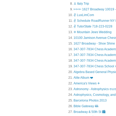
⚓ Italy Trip
✄✄✄ 1627 Broadway 10019 - 
✌ LuxLimCom
✌ Schedule RoadRunner NY 
✌ TutorState 718-223-0228
✡ Mountain Jews Wedding
10100 Jamison Avenue Chess
1627 Broadway - Shoe Shine
347-307-7834 Chess Academ
347-307-7834 Chess Academy a
347-307-7834 Chess Academy 
347-307-7834 Chess Sc
Algebra Based General Physics
Alite Album ❤️
America's Views ✈
Astronomy - Astrophysic
Astrophysics, Cosmology, and
Barcelona Photos 2013
Bible Gateway 🕮
Broadway & 50th St 🏙️