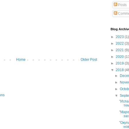
Posts
Comme
Blog Archiv
►
2023
(1)
►
2022
(3)
►
2021
(9)
►
2020
(1
Home
Older Post
►
2019
(3)
▼
2018
(4
►
Dece
►
Nove
►
Octo
ons
▼
Sept
"Испа
тем
"Маро
заг
"Окуп
нов