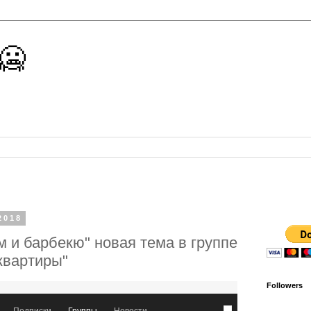
 🥶
2018
м и барбекю" новая тема в группе
квартиры"
Followers