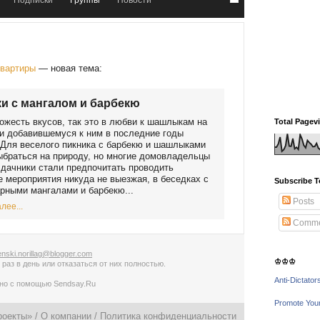
Подписки
Группы
Новости
квартиры
— новая тема:
и с мангалом и барбекю
ожесть вкусов, так это в любви к шашлыкам на
Total Pagev
и добавившемуся к ним в последние годы
Для веселого пикника с барбекю и шашлыками
браться на природу, но многие домовладельцы
 дачники стали предпочитать проводить
 мероприятия никуда не выезжая, в беседках с
Subscribe T
рными мангалами и барбекю...
Posts
лее...
Comme
nski.norillag@blogger.com
♔♔♔
 раз в день
или
отказаться от них полностью
.
Anti-Dictator
ано с помощью
Sendsay.Ru
Promote You
роекты» /
О компании
/
Политика конфиденциальности