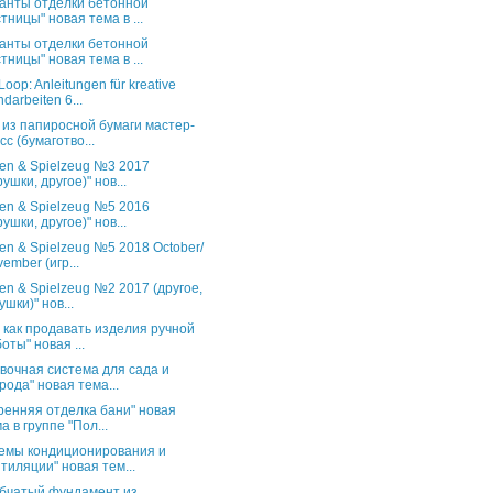
анты отделки бетонной
тницы" новая тема в ...
анты отделки бетонной
тницы" новая тема в ...
oop: Anleitungen für kreative
darbeiten 6...
 из папиросной бумаги мастер-
сс (бумаготво...
en & Spielzeug №3 2017
рушки, другое)" нов...
en & Spielzeug №5 2016
рушки, другое)" нов...
en & Spielzeug №5 2018 October/
ember (игр...
en & Spielzeug №2 2017 (другое,
ушки)" нов...
и как продавать изделия ручной
оты" новая ...
вочная система для сада и
рода" новая тема...
ренняя отделка бани" новая
а в группе "Пол...
емы кондиционирования и
тиляции" новая тем...
бчатый фундамент из