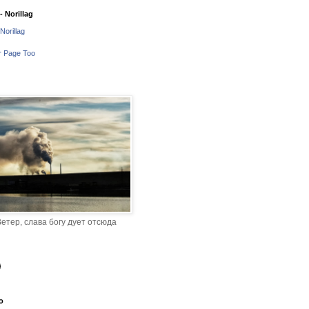
 Norillag
Norillag
r Page Too
етер, слава богу дует отсюда
o