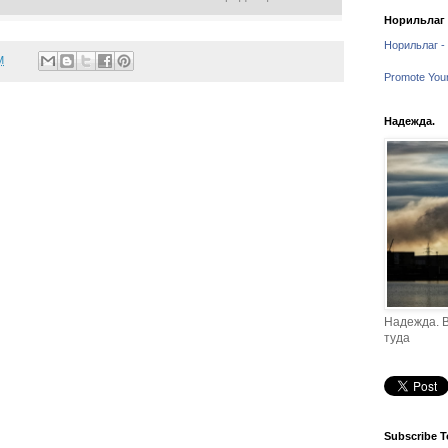
Норильлаг -
Норильлаг - 
M
Promote You
Надежда.
Надежда. В
туда
Subscribe T