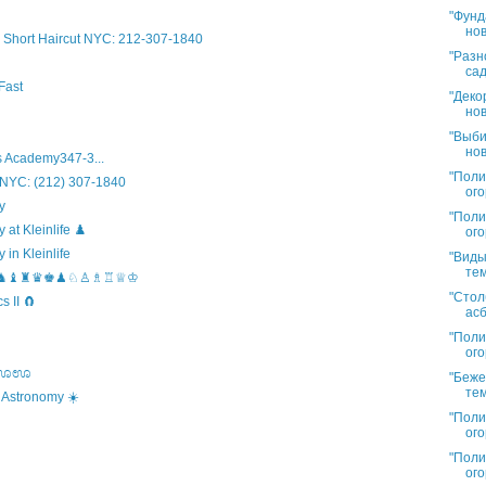
"Фунд
нов
Short Haircut NYC: 212-307-1840
"Разн
сад
Fast
"Деко
нов
"Выби
нов
 Academy347-3...
"Поли
 NYC: (212) 307-1840
ого
y
"Поли
t Kleinlife ♟️
ого
in Kleinlife
"Виды
тем
hool ♞♝♜♛♚♟♘♙♗♖♕♔
"Стол
 II 🧲
асб
"Поли
ого
s ಊಊಊ
"Беже
тем
 Astronomy ☀️
"Поли
ого
"Поли
ого