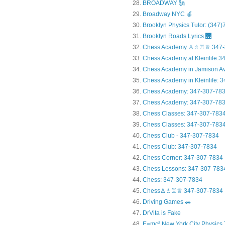
BROADWAY 🗽
Broadway NYC 🍎
Brooklyn Physics Tutor: (347
Brooklyn Roads Lyrics 🌉
Chess Academy ♙♗♖♕ 347-
Chess Academy at Kleinlife:34.
Chess Academy in Jamiso
Chess Academy in Kleinl
Chess Academy: 347-307-78
Chess Academy: 347-307-783
Chess Classes: 347-307-783
Chess Classes: 347-307-7834
Chess Club - 347-307-7834
Chess Club: 347-307-7834
Chess Corner: 347-307-7834
Chess Lessons: 347-307-783
Chess: 347-307-7834
Chess♙♗♖♕ 347-307-7834
Driving Games 🚗
DrVita is Fake
E=mc² New York City Physics 