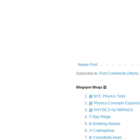
Newer Post
Subscribe to:
Post Comments (Atom)
Blogspot Blogs 🛐
∰ NYC Physics Tutor
∰ Physics Concepts Expansi
∰ PHYSICS OLYMPIADS
☈ Bay Ridge
☕ Drinking Games
☭ СовНарКом
♛ Classifieds.HeyC...