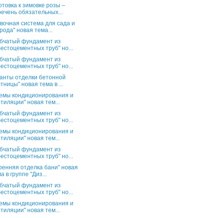
отовка к зимовке розы –
ечень обязательных...
вочная система для сада и
рода" новая тема...
бчатый фундамент из
естоцементных труб" но...
бчатый фундамент из
естоцементных труб" но...
анты отделки бетонной
тницы" новая тема в ...
емы кондиционирования и
тиляции" новая тем...
бчатый фундамент из
естоцементных труб" но...
емы кондиционирования и
тиляции" новая тем...
бчатый фундамент из
естоцементных труб" но...
ренняя отделка бани" новая
а в группе "Диз...
бчатый фундамент из
естоцементных труб" но...
емы кондиционирования и
тиляции" новая тем...