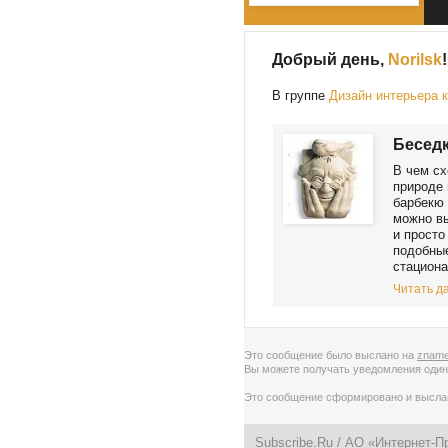
Добрый день,
Norilsk
!
В группе
Дизайн интерьера 
Беседк
В чем сх
природе 
барбекю 
можно вы
и просто
подобные
стациона
Читать да
Это сообщение было выслано на
zname
Вы можете получать уведомления
один
Это сообщение сформировано и высл
Subscribe.Ru
/ АО «Интернет-П