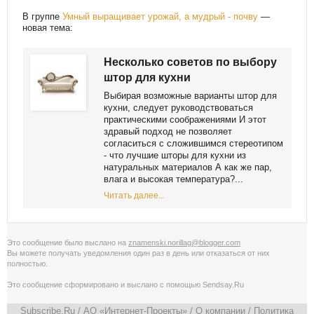
В группе
Умный выращивает урожай, а мудрый - почву
—
новая тема:
Несколько советов по выбору
штор для кухни
Выбирая возможные варианты штор для
кухни, следует руководствоваться
практическими соображениями И этот
здравый подход не позволяет
согласиться с сложившимся стереотипом
- что лучшие шторы для кухни из
натуральных материалов А как же пар,
влага и высокая температура?...
Читать далее...
Это сообщение было выслано на
znamenski.norillag@blogger.com
Вы можете получать уведомления
один раз в день
или
отказаться от них
полностью
.
Это сообщение сформировано и выслано с помощью
Sendsay.Ru
Subscribe.Ru
/ АО «Интернет-Проекты» /
О компании
/
Политика