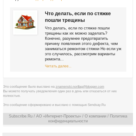
Что делать, если по стяжке
пошли трещины
Что делать, если по стяжке пошли
трещины как их можно заделать?
Конечно, разумнее предотвратить
причину появления этого дефекта, чем
заниматься ремонтом стяжки Но если уж
это случилось, рассмотрим варианты
ремонта...
Читать далее...
Это сообщение было выслано на
znamenski.norillag@blogger.com
Вы можете получать уведомления
один раз в день
или
отказаться от них
полностью
.
Это сообщение сформировано и выслано с помощью
Sendsay.Ru
Subscribe.Ru
/ АО «Интернет-Проекты» /
О компании
/
Политика
конфиденциальности