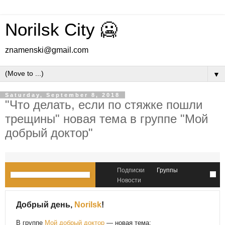
Norilsk City 🥶
znamenski@gmail.com
▼
Saturday, September 8, 2018
"Что делать, если по стяжке пошли
трещины" новая тема в группе "Мой
добрый доктор"
Подписки
Группы
Новости
Добрый день,
Norilsk
!
В группе
Мой добрый доктор
— новая тема: