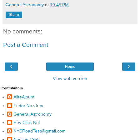
General Astronomy
at
10:45 PM
Share
No comments:
Post a Comment
‹
›
Home
View web version
Contributors
AliteAlbum
Fedor Nozdrev
General Astronomy
Hey Click Net
NYSRoadTest@gmail.com
Norillag 1955