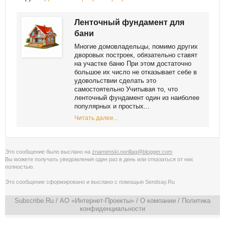
Ленточный фундамент для
бани
Многие домовладельцы, помимо других
дворовых построек, обязательно ставят
на участке баню При этом достаточно
большое их число не отказывает себе в
удовольствии сделать это
самостоятельно Учитывая то, что
ленточный фундамент один из наиболее
популярных и простых...
Читать далее...
Это сообщение было выслано на
znamenski.norillag@blogger.com
Вы можете получать уведомления
один раз в день
или
отказаться от них
полностью
.
Это сообщение сформировано и выслано с помощью
Sendsay.Ru
Subscribe.Ru
/ АО «Интернет-Проекты» /
О компании
/
Политика
конфиденциальности