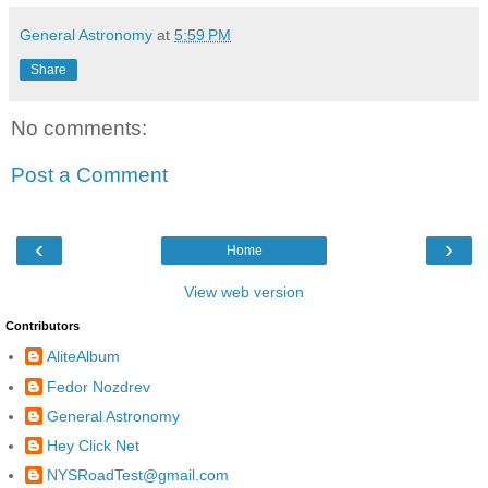
General Astronomy
at
5:59 PM
Share
No comments:
Post a Comment
‹
›
Home
View web version
Contributors
AliteAlbum
Fedor Nozdrev
General Astronomy
Hey Click Net
NYSRoadTest@gmail.com