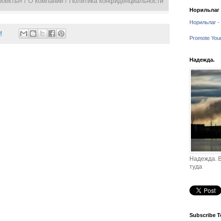
роекты» /
О компании
/
Политика конфиденциальности
Норильлаг -
Норильлаг - 
M
Promote You
Надежда.
Надежда. В
туда
Subscribe T