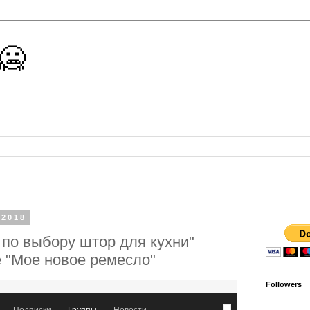
 🥶
 2018
 по выбору штор для кухни"
е "Мое новое ремесло"
Followers