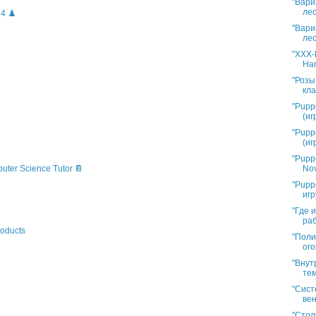
"Вари
лес
4 ♟️
"Вари
лес
"XXX-L
Han
"Розы
кла
"Pupp
(иг
"Pupp
(иг
"Pupp
Nov
puter Science Tutor 📔
"Pupp
игр
"Где 
раб
oducts
"Поли
ого
"Внут
тем
"Сист
вен
"Стол