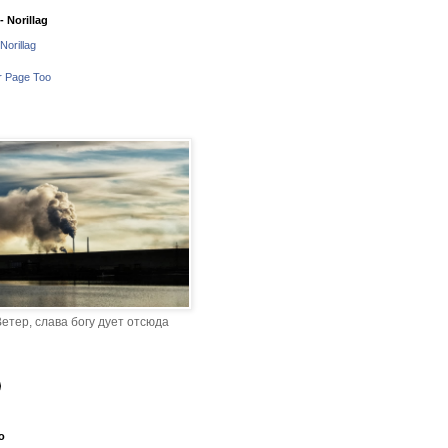
 Norillag
Norillag
r Page Too
етер, слава богу дует отсюда
o