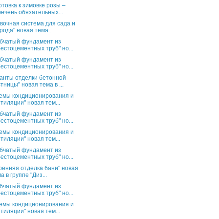
отовка к зимовке розы –
ечень обязательных...
вочная система для сада и
рода" новая тема...
бчатый фундамент из
естоцементных труб" но...
бчатый фундамент из
естоцементных труб" но...
анты отделки бетонной
тницы" новая тема в ...
емы кондиционирования и
тиляции" новая тем...
бчатый фундамент из
естоцементных труб" но...
емы кондиционирования и
тиляции" новая тем...
бчатый фундамент из
естоцементных труб" но...
ренняя отделка бани" новая
а в группе "Диз...
бчатый фундамент из
естоцементных труб" но...
емы кондиционирования и
тиляции" новая тем...