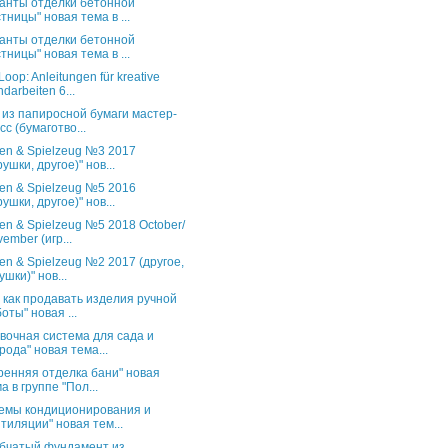
анты отделки бетонной
тницы" новая тема в ...
анты отделки бетонной
тницы" новая тема в ...
oop: Anleitungen für kreative
darbeiten 6...
 из папиросной бумаги мастер-
сс (бумаготво...
en & Spielzeug №3 2017
рушки, другое)" нов...
en & Spielzeug №5 2016
рушки, другое)" нов...
en & Spielzeug №5 2018 October/
ember (игр...
en & Spielzeug №2 2017 (другое,
ушки)" нов...
и как продавать изделия ручной
оты" новая ...
вочная система для сада и
рода" новая тема...
ренняя отделка бани" новая
а в группе "Пол...
емы кондиционирования и
тиляции" новая тем...
бчатый фундамент из