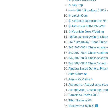
⚓ Italy Trip
✄✄✄ 1627 Broadway 10019 - 
✌ LuxLimCom
✌ Schedule RoadRunner NY 
✌ TutorState 718-223-0228
✡ Mountain Jews Wedding
10100 Jamison Avenue Chess
1627 Broadway - Shoe Shine
347-307-7834 Chess Academ
347-307-7834 Chess Academy a
347-307-7834 Chess Academy 
347-307-7834 Chess Sc
Algebra Based General Physics
Alite Album ❤️
America's Views ✈
Astronomy - Astrophysic
Astrophysics, Cosmology, and
Barcelona Photos 2013
Bible Gateway 🕮
Broadway & 50th St 🏙️