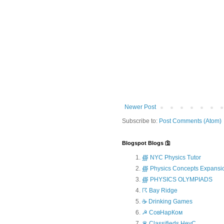
Newer Post
Subscribe to:
Post Comments (Atom)
Blogspot Blogs 🛐
∰ NYC Physics Tutor
∰ Physics Concepts Expansi
∰ PHYSICS OLYMPIADS
☈ Bay Ridge
☕ Drinking Games
☭ СовНарКом
♛ Classifieds.HeyC...