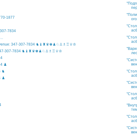
"Подг
пер
"Поли
)770-1877
ого
"Стол
асб
307-7834
"Стол
..
асб
n Avenue: 347-307-7834 ♞♝♜♛♚♟♘♙♗♖♕♔
"Вари
ife: 347-307-7834 ♞♝♜♛♚♟♘♙♗♖♕♔
лес
34
"Сист
вен
4 ♟️
"Стол
4 ♞
асб
 ♟️
"Сист
вен
"Стол
асб
4
"Внут
тем
"Стол
асб
"Сист
вен