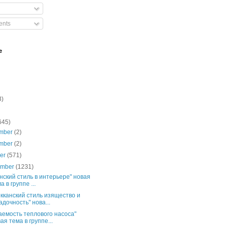
nts
e
3)
645)
mber
(2)
mber
(2)
ber
(571)
ember
(1231)
нский стиль в интерьере" новая
а в группе ...
кканский стиль изящество и
адочность" нова...
аемость теплового насоса"
ая тема в группе...