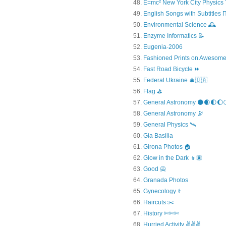
E=mc² New York City Physics 
English Songs with Subtitles
Environmental Science 🕰️
Enzyme Informatics 📝
Eugenia-2006
Fashioned Prints on Awesome
Fast Road Bicycle ⏩
Federal Ukraine 🎄🇺🇦
Flag ⛳
General Astronomy 🌑🌒🌓🌔
General Astronomy 🔭
General Physics 🛰
Gia Basilia
Girona Photos 🏠
Glow in the Dark 👦🏿
Good 🙅
Granada Photos
Gynecology ⚕️
Haircuts ✂️
History ✄✄✄
Hurried Activity ✌✌✌