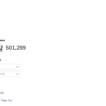
iews
501,289
o
nts
ship
r Page Too