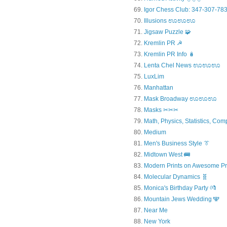
Igor Chess Club: 347-307-783
Illusions ಊಊಊ
Jigsaw Puzzle 🧩
Kremlin PR ☭
Kremlin PR Info 🪆
Lenta Chel News ಊಊಊ
LuxLim
Manhattan
Mask Broadway ಊಊಊ
Masks ✂✂✂
Math, Physics, Statistics, Com
Medium
Men's Business Style 👔
Midtown West 🚌
Modern Prints on Awesome Pr
Molecular Dynamics 🧬
Monica's Birthday Party 💏
Mountain Jews Wedding 🕎
Near Me
New York