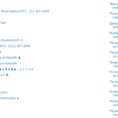
"Фунд
нов
Short Haircut NYC: 212-307-1840
"Разн
сад
Fast
"Деко
нов
"Выби
нов
 Academy347-3...
"Поли
 NYC: (212) 307-1840
ого
y
"Поли
ого
t Kleinlife ♟️
"Виды
in Kleinlife
тем
hool ♞♝♜♛♚♟♘♙♗♖♕♔
"Стол
 II 🧲
асб
"Поли
ого
"Беже
s ಊಊಊ
тем
 Astronomy ☀️
"Поли
ого
"Поли
ого