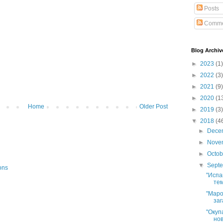
Posts
Comme
Blog Archiv
►
2023
(1)
►
2022
(3)
►
2021
(9)
►
2020
(1
Home
Older Post
►
2019
(3)
▼
2018
(4
►
Dece
►
Nove
►
Octo
▼
Sept
ons
"Испа
тем
"Маро
заг
"Окуп
нов