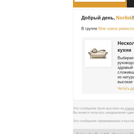
Добрый день,
Norilsk
!
В группе
Мое новое ремесл
Нескол
кухни
Выбирая 
руководс
здравый 
сложивши
из натур
высокая 
Читать да
Это сообщение было выслано на
zname
Вы можете получать уведомления
один
Это сообщение сформировано и высл