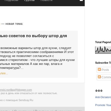
Подписки
Группы
Новости
о
— новая тема:
ько советов по выбору штор для
Total Pagev
возможные варианты штор для кухни, следует
твоваться практическими соображениями И этот
подход не позволяет согласиться с
мся стереотипом - что лучшие шторы для кухни
Subscribe T
альных материалов А как же пар, влага и
температура?...
Posts
лее...
Comme
nski.norillag@blogger.com
♔♔♔
 раз в день
или
отказаться от них полностью
.
Anti-Dictator
ано с помощью
Sendsay.Ru
Promote You