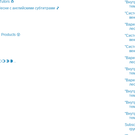
Tutors 🧲
"Внут
тем
 Песни с английскими субтитрами 🎵
"Сист
вен
"Вари
лес
 Products 😵
"Сист
вен
"Сист
вен
"Вари
🌖🌗🌘...
лес
"Внут
тем
"Вари
лес
"Внут
тем
"Внут
тем
"Внут
тем
Subsc
гру