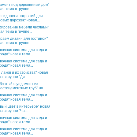
амент под деревянный дом"
ая тема в группе...
овидности покрытий для
овых дорожек" новая...
рирование мебели чехлами"
ая тема в группе...
раем дизайн для гостиной"
ая тема в группе...
вочная система для сада и
рода" новая тема...
вочная система для сада и
рода" новая тема...
 лаков и их свойства" новая
а в группе "Ди...
бчатый фундамент из
естоцементных труб" но...
вочная система для сада и
рода" новая тема...
вый цвет в интерьере" новая
а в группе "Ча...
вочная система для сада и
рода" новая тема...
вочная система для сада и
рода" новая тема...