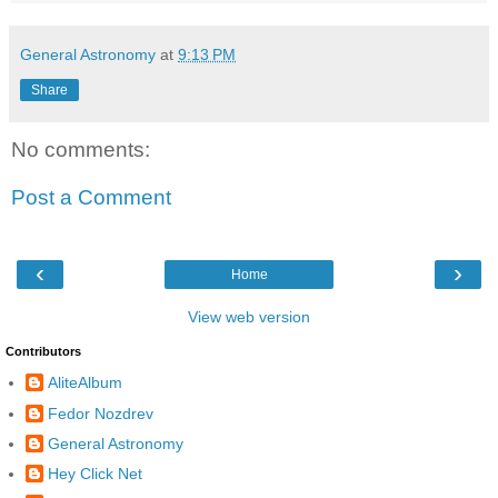
General Astronomy
at
9:13 PM
Share
No comments:
Post a Comment
‹
›
Home
View web version
Contributors
AliteAlbum
Fedor Nozdrev
General Astronomy
Hey Click Net