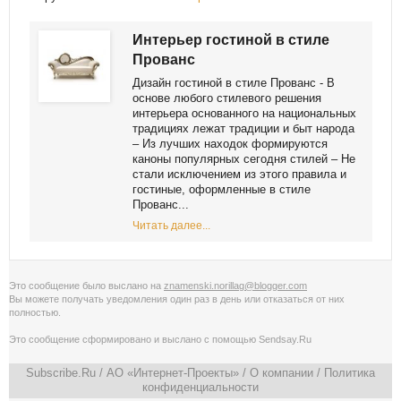
Интерьер гостиной в стиле
Прованс
Дизайн гостиной в стиле Прованс - В
основе любого стилевого решения
интерьера основанного на национальных
традициях лежат традиции и быт народа
– Из лучших находок формируются
каноны популярных сегодня стилей – Не
стали исключением из этого правила и
гостиные, оформленные в стиле
Прованс...
Читать далее...
Это сообщение было выслано на
znamenski.norillag@blogger.com
Вы можете получать уведомления
один раз в день
или
отказаться от них
полностью
.
Это сообщение сформировано и выслано с помощью
Sendsay.Ru
Subscribe.Ru
/ АО «Интернет-Проекты» /
О компании
/
Политика
конфиденциальности