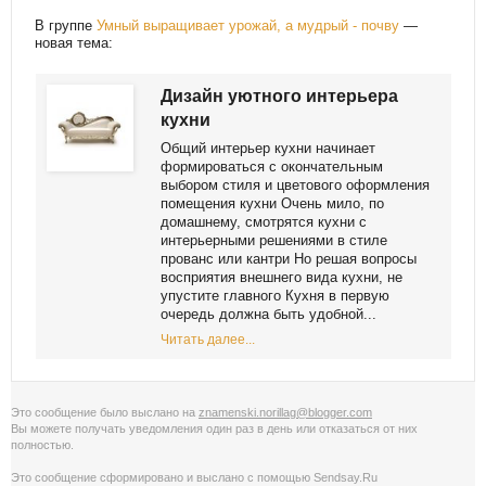
В группе
Умный выращивает урожай, а мудрый - почву
—
новая тема:
Дизайн уютного интерьера
кухни
Общий интерьер кухни начинает
формироваться с окончательным
выбором стиля и цветового оформления
помещения кухни Очень мило, по
домашнему, смотрятся кухни с
интерьерными решениями в стиле
прованс или кантри Но решая вопросы
восприятия внешнего вида кухни, не
упустите главного Кухня в первую
очередь должна быть удобной...
Читать далее...
Это сообщение было выслано на
znamenski.norillag@blogger.com
Вы можете получать уведомления
один раз в день
или
отказаться от них
полностью
.
Это сообщение сформировано и выслано с помощью
Sendsay.Ru