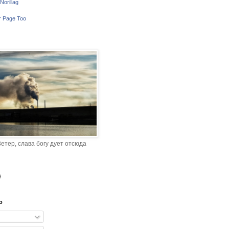
Norillag
r Page Too
етер, слава богу дует отсюда
o