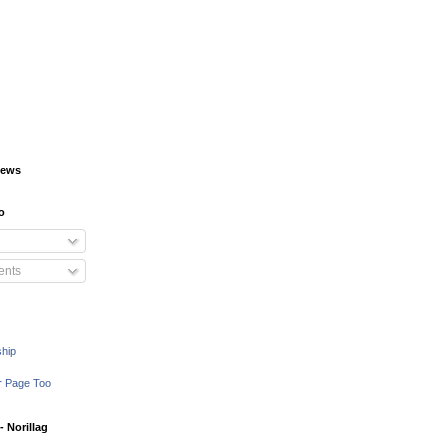
iews
o
nts
ship
r Page Too
 Norillag