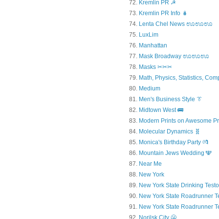
Kremlin PR ☭
Kremlin PR Info 🪆
Lenta Chel News ಊಊಊ
LuxLim
Manhattan
Mask Broadway ಊಊಊ
Masks ✂✂✂
Math, Physics, Statistics, Com
Medium
Men's Business Style 👔
Midtown West 🚌
Modern Prints on Awesome Pr
Molecular Dynamics 🧬
Monica's Birthday Party 💏
Mountain Jews Wedding 🕎
Near Me
New York
New York State Drinking Testo
New York State Roadrunner T
New York State Roadrunner T
Norilsk City 🥶