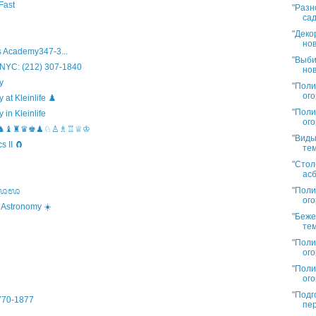
Fast
"Разн
сад
"Деко
нов
 Academy347-3...
"Выби
 NYC: (212) 307-1840
нов
y
"Поли
ого
t Kleinlife ♟️
"Поли
in Kleinlife
ого
hool ♞♝♜♛♚♟♘♙♗♖♕♔
"Виды
 II 🧲
тем
"Стол
асб
"Поли
s ಊಊಊ
ого
 Astronomy ☀️
"Беже
тем
"Поли
ого
"Поли
ого
"Подг
)770-1877
пер