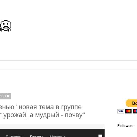
 🥶
2018
енью" новая тема в группе
урожай, а мудрый - почву"
Followers