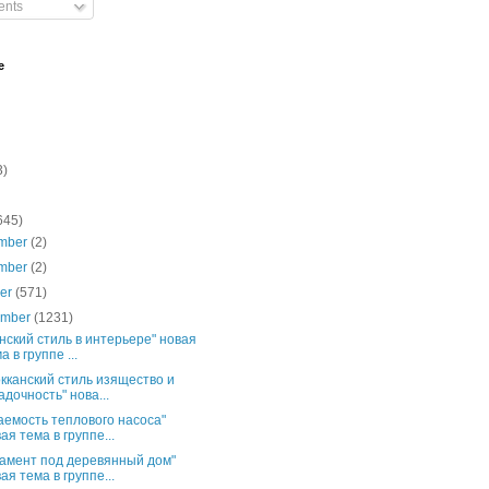
nts
e
3)
645)
mber
(2)
mber
(2)
ber
(571)
ember
(1231)
нский стиль в интерьере" новая
а в группе ...
кканский стиль изящество и
адочность" нова...
аемость теплового насоса"
ая тема в группе...
амент под деревянный дом"
ая тема в группе...