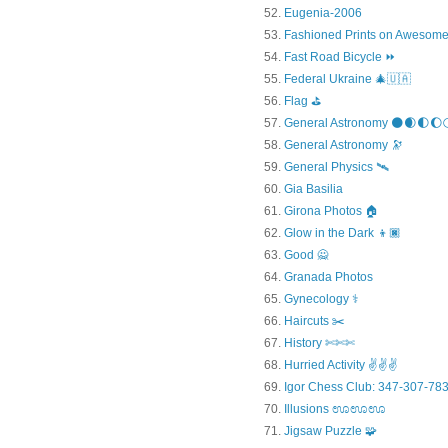
Eugenia-2006
Fashioned Prints on Awesome
Fast Road Bicycle ⏩
Federal Ukraine 🎄🇺🇦
Flag ⛳
General Astronomy 🌑🌒🌓🌔
General Astronomy 🔭
General Physics 🛰
Gia Basilia
Girona Photos 🏠
Glow in the Dark 👦🏿
Good 🙅
Granada Photos
Gynecology ⚕️
Haircuts ✂️
History ✄✄✄
Hurried Activity ✌✌✌
Igor Chess Club: 347-307-783
Illusions ಊಊಊ
Jigsaw Puzzle 🧩