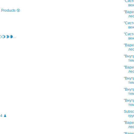
"Сист
вен
 Products 😵
"Вари
лес
"Сист
вен
"Сист
🌖🌗🌘...
вен
"Вари
лес
"Внут
тем
"Вари
лес
"Внут
тем
"Внут
тем
"Внут
тем
Subsc
гру
4 ♟️
"Вари
лес
"Вари