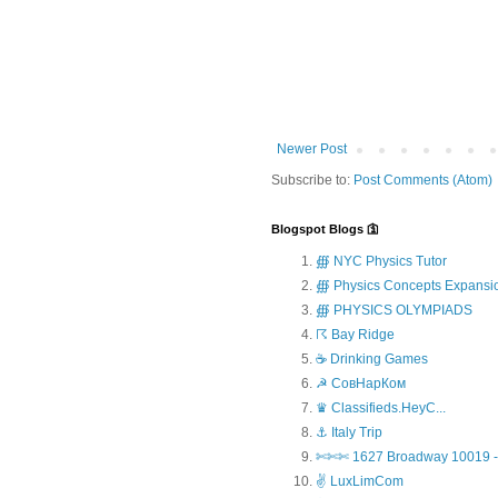
Newer Post
Subscribe to:
Post Comments (Atom)
Blogspot Blogs 🛐
∰ NYC Physics Tutor
∰ Physics Concepts Expansi
∰ PHYSICS OLYMPIADS
☈ Bay Ridge
☕ Drinking Games
☭ СовНарКом
♛ Classifieds.HeyC...
⚓ Italy Trip
✄✄✄ 1627 Broadway 10019 - 
✌ LuxLimCom