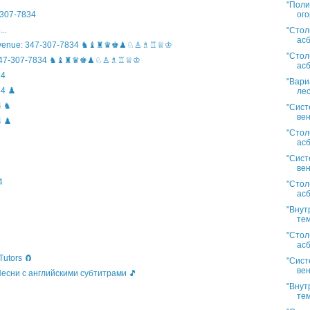
"Поли
ого
307-7834
..
"Стол
асб
n Avenue: 347-307-7834 ♞♝♜♛♚♟♘♙♗♖♕♔
"Стол
ife: 347-307-7834 ♞♝♜♛♚♟♘♙♗♖♕♔
асб
34
"Вари
4 ♟️
лес
4 ♞
"Сист
вен
 ♟️
"Стол
асб
"Сист
вен
4
"Стол
асб
"Внут
тем
"Стол
асб
Tutors 🧲
"Сист
вен
 Песни с английскими субтитрами 🎵
"Внут
тем