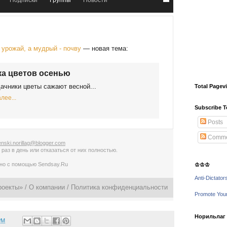
Подписки
Группы
Новости
урожай, а мудрый - почву
— новая тема:
а цветов осенью
ачники цветы сажают весной...
Total Pagev
лее...
Subscribe T
Posts
Comme
nski.norillag@blogger.com
 раз в день
или
отказаться от них полностью
.
ано с помощью
Sendsay.Ru
♔♔♔
Anti-Dictator
роекты» /
О компании
/
Политика конфиденциальности
Promote You
Норильлаг -
PM