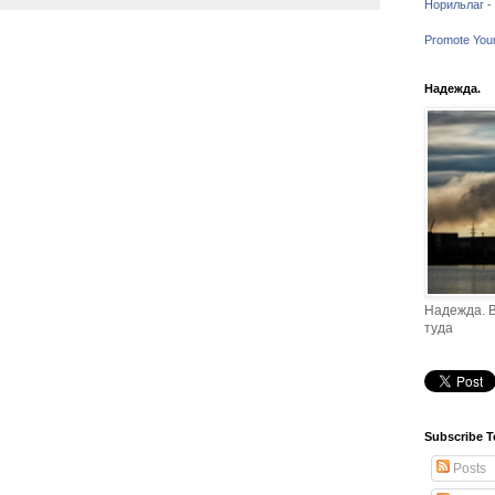
Норильлаг - 
Promote You
Надежда.
Надежда. В
туда
Subscribe T
Posts