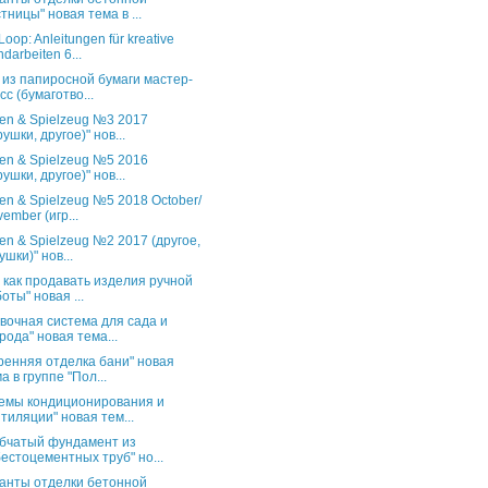
тницы" новая тема в ...
oop: Anleitungen für kreative
darbeiten 6...
 из папиросной бумаги мастер-
сс (бумаготво...
en & Spielzeug №3 2017
рушки, другое)" нов...
en & Spielzeug №5 2016
рушки, другое)" нов...
en & Spielzeug №5 2018 October/
ember (игр...
en & Spielzeug №2 2017 (другое,
ушки)" нов...
и как продавать изделия ручной
оты" новая ...
вочная система для сада и
рода" новая тема...
ренняя отделка бани" новая
а в группе "Пол...
емы кондиционирования и
тиляции" новая тем...
бчатый фундамент из
естоцементных труб" но...
анты отделки бетонной