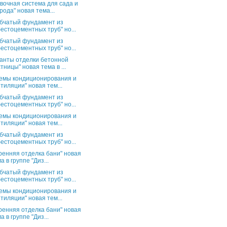
вочная система для сада и
рода" новая тема...
бчатый фундамент из
естоцементных труб" но...
бчатый фундамент из
естоцементных труб" но...
анты отделки бетонной
тницы" новая тема в ...
емы кондиционирования и
тиляции" новая тем...
бчатый фундамент из
естоцементных труб" но...
емы кондиционирования и
тиляции" новая тем...
бчатый фундамент из
естоцементных труб" но...
ренняя отделка бани" новая
а в группе "Диз...
бчатый фундамент из
естоцементных труб" но...
емы кондиционирования и
тиляции" новая тем...
ренняя отделка бани" новая
а в группе "Диз...