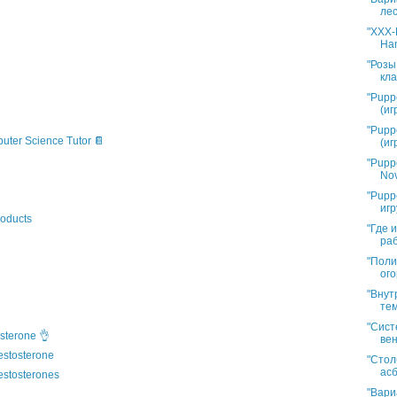
лес
"XXX-L
Han
"Розы
кла
"Pupp
(иг
"Pupp
puter Science Tutor 📔
(иг
"Pupp
Nov
"Pupp
игр
oducts
"Где 
раб
"Поли
ого
"Внут
тем
"Сист
sterone 👌
вен
estosterone
"Стол
асб
estosterones
"Вари