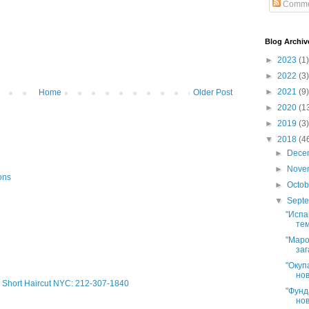
Comme
Blog Archiv
►
2023
(1)
►
2022
(3)
►
2021
(9)
Home
Older Post
►
2020
(1
►
2019
(3)
▼
2018
(4
►
Dece
►
Nove
ons
►
Octo
▼
Sept
"Испа
тем
"Маро
заг
"Окуп
нов
Short Haircut NYC: 212-307-1840
"Фунд
нов