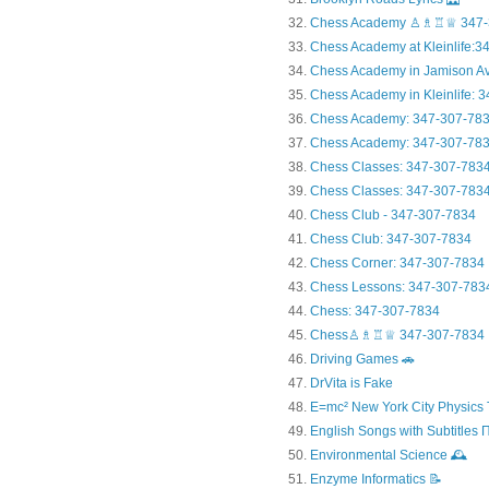
Chess Academy ♙♗♖♕ 347-
Chess Academy at Kleinlife:34.
Chess Academy in Jamiso
Chess Academy in Kleinl
Chess Academy: 347-307-78
Chess Academy: 347-307-783
Chess Classes: 347-307-783
Chess Classes: 347-307-7834
Chess Club - 347-307-7834
Chess Club: 347-307-7834
Chess Corner: 347-307-7834
Chess Lessons: 347-307-783
Chess: 347-307-7834
Chess♙♗♖♕ 347-307-7834
Driving Games 🚗
DrVita is Fake
E=mc² New York City Physics 
English Songs with Subtitles
Environmental Science 🕰️
Enzyme Informatics 📝