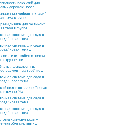
овидности покрытий для
овых дорожек" новая...
рирование мебели чехлами"
ая тема в группе...
раем дизайн для гостиной"
ая тема в группе...
вочная система для сада и
рода" новая тема...
вочная система для сада и
рода" новая тема...
 лаков и их свойства" новая
а в группе "Ди...
бчатый фундамент из
естоцементных труб" но...
вочная система для сада и
рода" новая тема...
вый цвет в интерьере" новая
а в группе "Ча...
вочная система для сада и
рода" новая тема...
вочная система для сада и
рода" новая тема...
отовка к зимовке розы –
ечень обязательных...