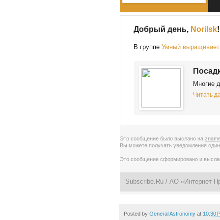
Добрый день,
Norilsk
!
В группе
Умный выращивает 
Посадк
Многие д
Читать да
Это сообщение было выслано на
zname
Вы можете получать уведомления
один
Это сообщение сформировано и высл
Subscribe.Ru
/ АО «Интернет-П
Posted by
General Astronomy
at
10:30 