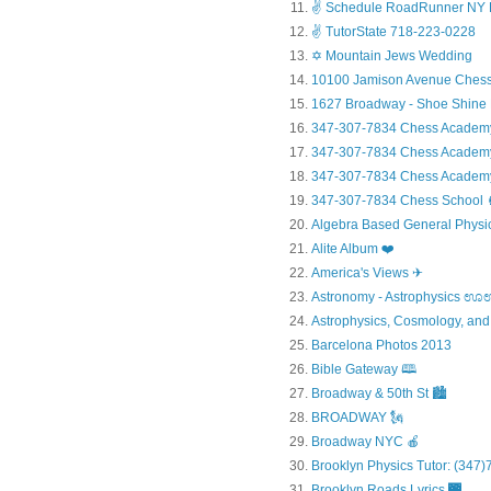
✌ Schedule RoadRunner NY 
✌ TutorState 718-223-0228
✡ Mountain Jews Wedding
10100 Jamison Avenue Chess
1627 Broadway - Shoe Shine
347-307-7834 Chess Academ
347-307-7834 Chess Academy a
347-307-7834 Chess Academy 
347-307-7834 Chess Sc
Algebra Based General Physics
Alite Album ❤️
America's Views ✈
Astronomy - Astrophysic
Astrophysics, Cosmology, and
Barcelona Photos 2013
Bible Gateway 🕮
Broadway & 50th St 🏙️
BROADWAY 🗽
Broadway NYC 🍎
Brooklyn Physics Tutor: (347
Brooklyn Roads Lyrics 🌉