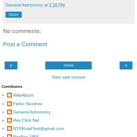
General Astronomy
at
2:28 PM
Share
No comments:
Post a Comment
‹
›
Home
View web version
Contributors
AliteAlbum
Fedor Nozdrev
General Astronomy
Hey Click Net
NYSRoadTest@gmail.com
Norillag 1955