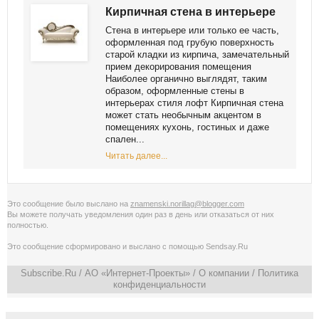
Кирпичная стена в интерьере
Стена в интерьере или только ее часть,
оформленная под грубую поверхность
старой кладки из кирпича, замечательный
прием декорирования помещения
Наиболее органично выглядят, таким
образом, оформленные стены в
интерьерах стиля лофт Кирпичная стена
может стать необычным акцентом в
помещениях кухонь, гостиных и даже
спален...
Читать далее...
Это сообщение было выслано на
znamenski.norillag@blogger.com
Вы можете получать уведомления
один раз в день
или
отказаться от них
полностью
.
Это сообщение сформировано и выслано с помощью
Sendsay.Ru
Subscribe.Ru
/ АО «Интернет-Проекты» /
О компании
/
Политика
конфиденциальности