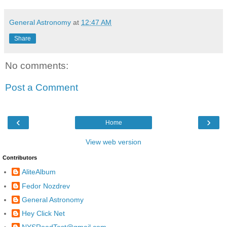
General Astronomy
at
12:47 AM
Share
No comments:
Post a Comment
‹
›
Home
View web version
Contributors
AliteAlbum
Fedor Nozdrev
General Astronomy
Hey Click Net