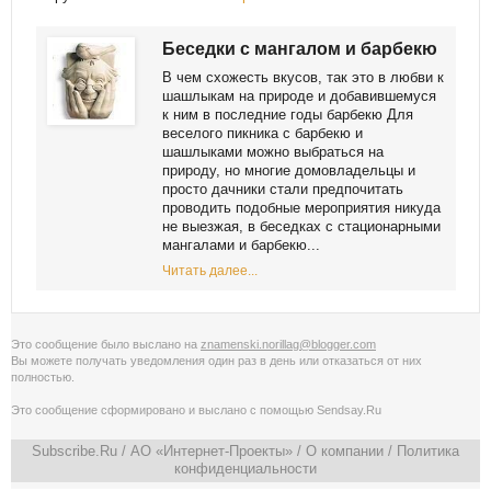
Беседки с мангалом и барбекю
В чем схожесть вкусов, так это в любви к
шашлыкам на природе и добавившемуся
к ним в последние годы барбекю Для
веселого пикника с барбекю и
шашлыками можно выбраться на
природу, но многие домовладельцы и
просто дачники стали предпочитать
проводить подобные мероприятия никуда
не выезжая, в беседках с стационарными
мангалами и барбекю...
Читать далее...
Это сообщение было выслано на
znamenski.norillag@blogger.com
Вы можете получать уведомления
один раз в день
или
отказаться от них
полностью
.
Это сообщение сформировано и выслано с помощью
Sendsay.Ru
Subscribe.Ru
/ АО «Интернет-Проекты» /
О компании
/
Политика
конфиденциальности