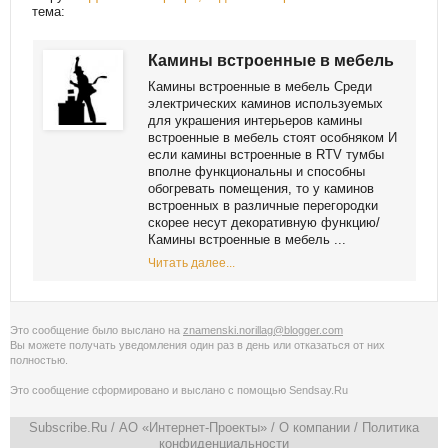
тема:
Камины встроенные в мебель
Камины встроенные в мебель Среди
электрических каминов используемых
для украшения интерьеров камины
встроенные в мебель стоят особняком И
если камины встроенные в RTV тумбы
вполне функциональны и способны
обогревать помещения, то у каминов
встроенных в различные перегородки
скорее несут декоративную функцию/
Камины встроенные в мебель ...
Читать далее...
Это сообщение было выслано на
znamenski.norillag@blogger.com
Вы можете получать уведомления
один раз в день
или
отказаться от них
полностью
.
Это сообщение сформировано и выслано с помощью
Sendsay.Ru
Subscribe.Ru
/ АО «Интернет-Проекты» /
О компании
/
Политика
конфиденциальности