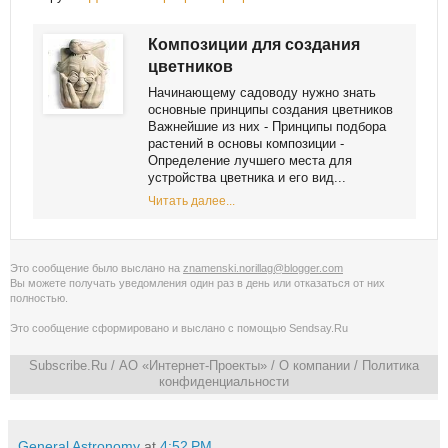
Композиции для создания
цветников
Начинающему садоводу нужно знать
основные принципы создания цветников
Важнейшие из них - Принципы подбора
растений в основы композиции -
Определение лучшего места для
устройства цветника и его вид...
Читать далее...
Это сообщение было выслано на
znamenski.norillag@blogger.com
Вы можете получать уведомления
один раз в день
или
отказаться от них
полностью
.
Это сообщение сформировано и выслано с помощью
Sendsay.Ru
Subscribe.Ru
/ АО «Интернет-Проекты» /
О компании
/
Политика
конфиденциальности
General Astronomy
at
4:52 PM