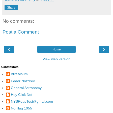
Share
No comments:
Post a Comment
‹
›
Home
View web version
Contributors
AliteAlbum
Fedor Nozdrev
General Astronomy
Hey Click Net
NYSRoadTest@gmail.com
Norillag 1955