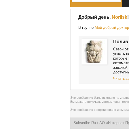
Добрый день,
Norilsk
!
В группе
Мой добрый докто
Полив 
Сезон от
уехать н
которые 
автомати
задачей,
доступны
Читать да
Это сообщение было выслано на
zname
Вы можете получать уведомления
один
Это сообщение сформировано и высл
Subscribe.Ru
/ АО «Интернет-П