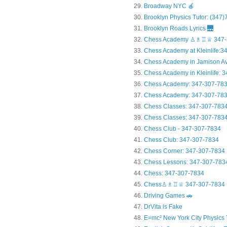
Broadway NYC 🍎
Brooklyn Physics Tutor: (347
Brooklyn Roads Lyrics 🌉
Chess Academy ♙♗♖♕ 347-
Chess Academy at Kleinlife:34.
Chess Academy in Jamiso
Chess Academy in Kleinl
Chess Academy: 347-307-78
Chess Academy: 347-307-783
Chess Classes: 347-307-783
Chess Classes: 347-307-7834
Chess Club - 347-307-7834
Chess Club: 347-307-7834
Chess Corner: 347-307-7834
Chess Lessons: 347-307-783
Chess: 347-307-7834
Chess♙♗♖♕ 347-307-7834
Driving Games 🚗
DrVita is Fake
E=mc² New York City Physics 