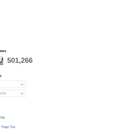
iews
501,266
o
nts
ship
r Page Too