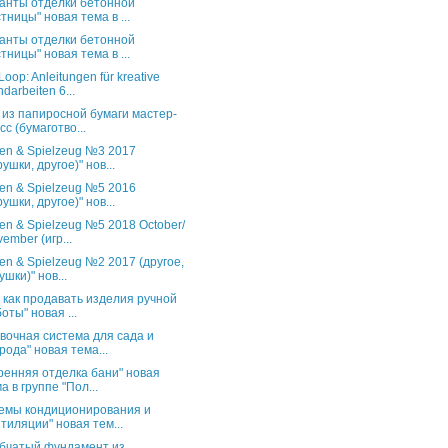
анты отделки бетонной
тницы" новая тема в ...
анты отделки бетонной
тницы" новая тема в ...
oop: Anleitungen für kreative
darbeiten 6...
 из папиросной бумаги мастер-
сс (бумаготво...
en & Spielzeug №3 2017
рушки, другое)" нов...
en & Spielzeug №5 2016
рушки, другое)" нов...
en & Spielzeug №5 2018 October/
ember (игр...
en & Spielzeug №2 2017 (другое,
ушки)" нов...
и как продавать изделия ручной
оты" новая ...
вочная система для сада и
рода" новая тема...
ренняя отделка бани" новая
а в группе "Пол...
емы кондиционирования и
тиляции" новая тем...
бчатый фундамент из