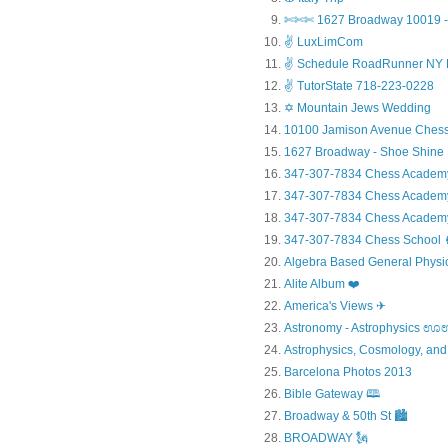
✄✄✄ 1627 Broadway 10019 - 
✌ LuxLimCom
✌ Schedule RoadRunner NY 
✌ TutorState 718-223-0228
✡ Mountain Jews Wedding
10100 Jamison Avenue Chess
1627 Broadway - Shoe Shine
347-307-7834 Chess Academ
347-307-7834 Chess Academy a
347-307-7834 Chess Academy 
347-307-7834 Chess Sc
Algebra Based General Physics
Alite Album ❤️
America's Views ✈
Astronomy - Astrophysic
Astrophysics, Cosmology, and
Barcelona Photos 2013
Bible Gateway 🕮
Broadway & 50th St 🏙️
BROADWAY 🗽