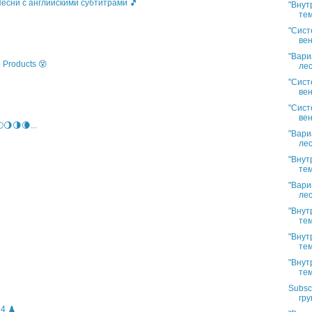
 Песни с английскими субтитрами 🎵
"Внут
тем
"Сист
вен
"Вари
 Products 😵
лес
"Сист
вен
"Сист
вен
🌖🌗🌘...
"Вари
лес
"Внут
тем
"Вари
лес
"Внут
тем
"Внут
тем
"Внут
тем
Subsc
гру
4 ♟️