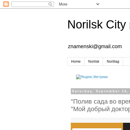
Norilsk City
znamenski@gmail.com
Home
Norilsk
Norillag
Saturday, September 15,
"Полив сада во вре
"Мой добрый докто