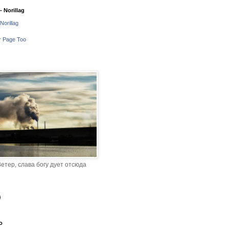
 Norillag
Norillag
r Page Too
етер, слава богу дует отсюда
o