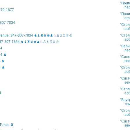
"Подг
пер
)770-1877
"Поли
ого
307-7834
"Стол
асб
..
"Стол
n Avenue: 347-307-7834 ♞♝♜♛♚♟♘♙♗♖♕♔
асб
ife: 347-307-7834 ♞♝♜♛♚♟♘♙♗♖♕♔
"Вари
34
лес
4 ♟️
"Сист
вен
4 ♞
 ♟️
"Стол
асб
"Сист
вен
"Стол
4
асб
"Внут
тем
"Стол
асб
"Сист
Tutors 🧲
вен