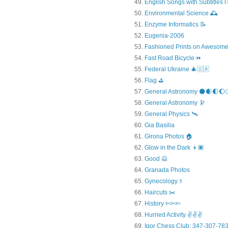
English Songs with Subtitles
Environmental Science 🕰️
Enzyme Informatics 📝
Eugenia-2006
Fashioned Prints on Awesome
Fast Road Bicycle ⏩
Federal Ukraine 🎄🇺🇦
Flag ⛳
General Astronomy 🌑🌒🌓🌔
General Astronomy 🔭
General Physics 🛰
Gia Basilia
Girona Photos 🏠
Glow in the Dark 👦🏿
Good 🙅
Granada Photos
Gynecology ⚕️
Haircuts ✂️
History ✄✄✄
Hurried Activity ✌✌✌
Igor Chess Club: 347-307-783