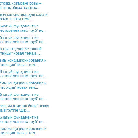
отовка к зимовке розы –
ечень обязательных...
вочная система для сада и
рода" новая тема...
бчатый фундамент из
естоцементных труб" но...
бчатый фундамент из
естоцементных труб" но...
анты отделки бетонной
тницы" новая тема в ...
емы кондиционирования и
тиляции" новая тем...
бчатый фундамент из
естоцементных труб" но...
емы кондиционирования и
тиляции" новая тем...
бчатый фундамент из
естоцементных труб" но...
ренняя отделка бани" новая
а в группе "Диз...
бчатый фундамент из
естоцементных труб" но...
емы кондиционирования и
тиляции" новая тем...