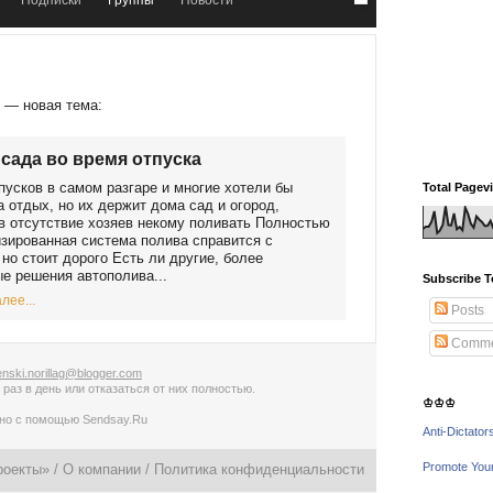
Подписки
Группы
Новости
р
— новая тема:
сада во время отпуска
пусков в самом разгаре и многие хотели бы
Total Pagev
а отдых, но их держит дома сад и огород,
в отсутствие хозяев некому поливать Полностью
зированная система полива справится с
 но стоит дорого Есть ли другие, более
е решения автополива...
Subscribe T
лее...
Posts
Comme
nski.norillag@blogger.com
 раз в день
или
отказаться от них полностью
.
♔♔♔
ано с помощью
Sendsay.Ru
Anti-Dictator
Promote You
роекты» /
О компании
/
Политика конфиденциальности