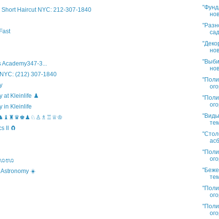
"Фунд
Short Haircut NYC: 212-307-1840
нов
"Разн
Fast
сад
"Деко
нов
"Выби
 Academy347-3...
нов
 NYC: (212) 307-1840
"Поли
y
ого
t Kleinlife ♟️
"Поли
ого
in Kleinlife
"Виды
hool ♞♝♜♛♚♟♘♙♗♖♕♔
тем
 II 🧲
"Стол
асб
"Поли
ого
s ಊಊಊ
"Беже
 Astronomy ☀️
тем
"Поли
ого
"Поли
ого