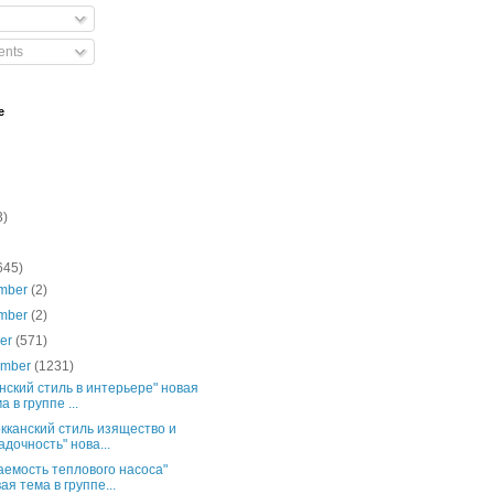
nts
e
3)
645)
mber
(2)
mber
(2)
ber
(571)
ember
(1231)
нский стиль в интерьере" новая
а в группе ...
кканский стиль изящество и
адочность" нова...
аемость теплового насоса"
ая тема в группе...