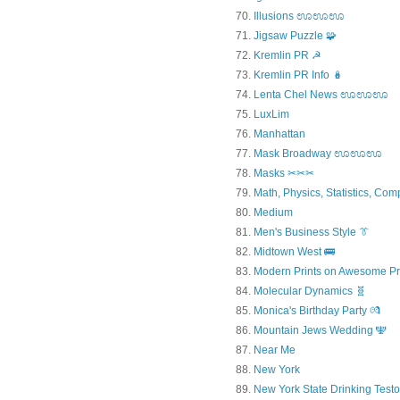
Illusions ಊಊಊ
Jigsaw Puzzle 🧩
Kremlin PR ☭
Kremlin PR Info 🪆
Lenta Chel News ಊಊಊ
LuxLim
Manhattan
Mask Broadway ಊಊಊ
Masks ✂✂✂
Math, Physics, Statistics, Com
Medium
Men's Business Style 👔
Midtown West 🚌
Modern Prints on Awesome Pr
Molecular Dynamics 🧬
Monica's Birthday Party 💏
Mountain Jews Wedding 🕎
Near Me
New York
New York State Drinking Testo