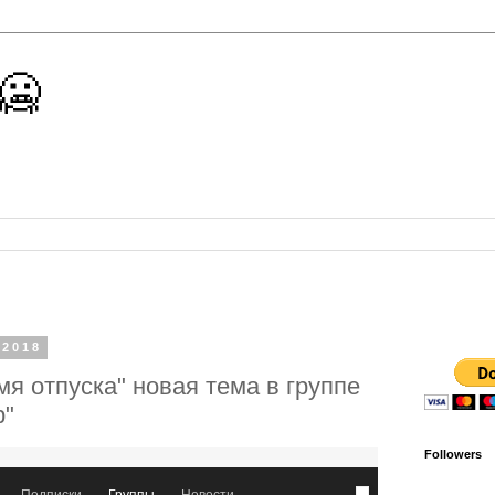
 🥶
 2018
мя отпуска" новая тема в группе
р"
Followers