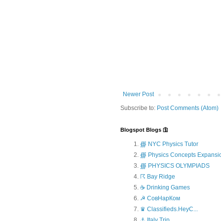
Newer Post
Subscribe to:
Post Comments (Atom)
Blogspot Blogs 🛐
∰ NYC Physics Tutor
∰ Physics Concepts Expansi
∰ PHYSICS OLYMPIADS
☈ Bay Ridge
☕ Drinking Games
☭ СовНарКом
♛ Classifieds.HeyC...
⚓ Italy Trip