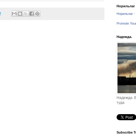
Норильлаг -
M
Норильлаг - 
Promote You
Надежда.
Надежда. В
туда
Subscribe T