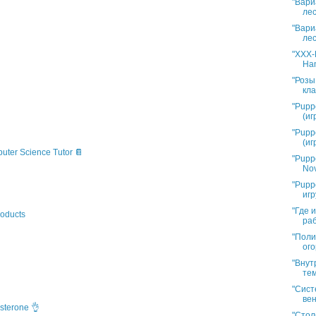
"Вари
лес
"Вари
лес
"XXX-L
Han
"Розы
кла
"Pupp
(иг
"Pupp
(иг
puter Science Tutor 📔
"Pupp
Nov
"Pupp
игр
"Где 
oducts
раб
"Поли
ого
"Внут
тем
"Сист
вен
sterone 👌
"Стол