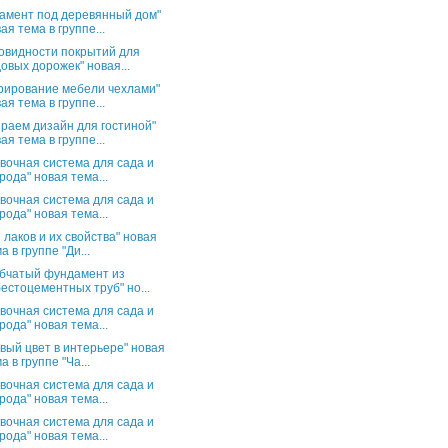
амент под деревянный дом"
ая тема в группе...
овидности покрытий для
овых дорожек" новая...
рирование мебели чехлами"
ая тема в группе...
раем дизайн для гостиной"
ая тема в группе...
вочная система для сада и
рода" новая тема...
вочная система для сада и
рода" новая тема...
 лаков и их свойства" новая
а в группе "Ди...
бчатый фундамент из
естоцементных труб" но...
вочная система для сада и
рода" новая тема...
вый цвет в интерьере" новая
а в группе "Ча...
вочная система для сада и
рода" новая тема...
вочная система для сада и
рода" новая тема...