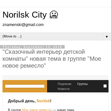
Norilsk City 🥶
znamenski@gmail.com
▼
Thursday, September 13, 2018
"Сказочный интерьер детской
комнаты" новая тема в группе "Мое
новое ремесло"
Подписки
Группы
Новости
Добрый день,
Norilsk
!
В группе
Мое новое ремесло
— новая тема: