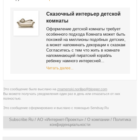
Сказочный интерьер детской
комнаты
Оформление детской комнаты требует
особенного подхода Комната может быть
похожей на миллионы подобных детских,
а может напоминать декорации к сказкам
Согласитесь с тем что жить в комнате
напоминающей пиратский корабль
ребенку намного интересней...
Читать далее...
Это сообщение было выслано на
znamenski.norillag@blogger.com
Вы можете получать уведомления
один раз в день
или
отказаться от них
полностью
.
Это сообщение сформировано и выслано с помощью
Sendsay.Ru
Subscribe.Ru
/ АО «Интернет-Проекты» /
О компании
/
Политика
конфиденциальности