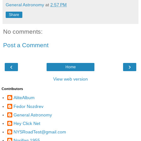
General Astronomy
at
2:57 PM
Share
No comments:
Post a Comment
‹
›
Home
View web version
Contributors
AliteAlbum
Fedor Nozdrev
General Astronomy
Hey Click Net
NYSRoadTest@gmail.com
Norillag 1955