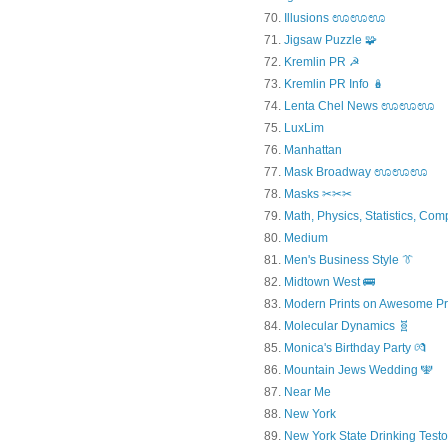
Illusions ಊಊಊ
Jigsaw Puzzle 🧩
Kremlin PR ☭
Kremlin PR Info 🪆
Lenta Chel News ಊಊಊ
LuxLim
Manhattan
Mask Broadway ಊಊಊ
Masks ✂✂✂
Math, Physics, Statistics, Com
Medium
Men's Business Style 👔
Midtown West 🚌
Modern Prints on Awesome Pr
Molecular Dynamics 🧬
Monica's Birthday Party 💏
Mountain Jews Wedding 🕎
Near Me
New York
New York State Drinking Testo