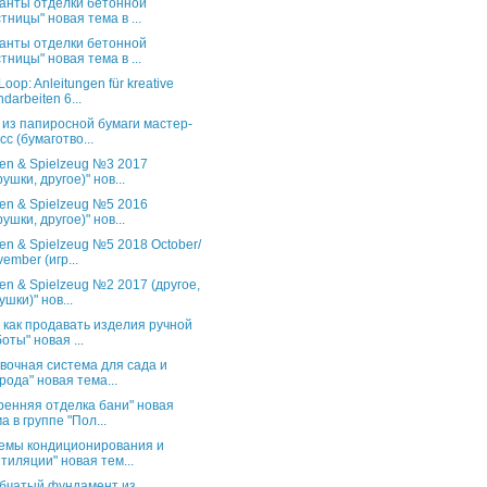
анты отделки бетонной
тницы" новая тема в ...
анты отделки бетонной
тницы" новая тема в ...
oop: Anleitungen für kreative
darbeiten 6...
 из папиросной бумаги мастер-
сс (бумаготво...
en & Spielzeug №3 2017
рушки, другое)" нов...
en & Spielzeug №5 2016
рушки, другое)" нов...
en & Spielzeug №5 2018 October/
ember (игр...
en & Spielzeug №2 2017 (другое,
ушки)" нов...
и как продавать изделия ручной
оты" новая ...
вочная система для сада и
рода" новая тема...
ренняя отделка бани" новая
а в группе "Пол...
емы кондиционирования и
тиляции" новая тем...
бчатый фундамент из