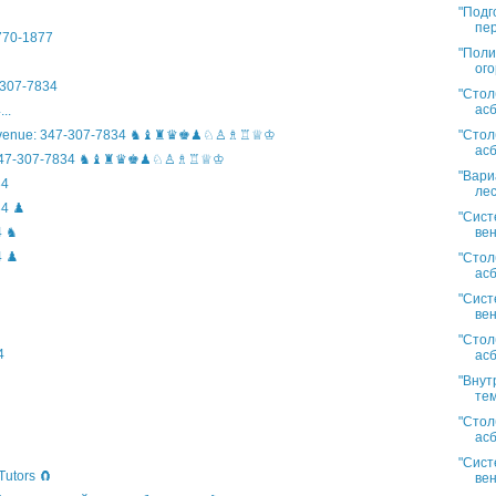
"Подг
пер
)770-1877
"Поли
ого
307-7834
"Стол
асб
..
"Стол
n Avenue: 347-307-7834 ♞♝♜♛♚♟♘♙♗♖♕♔
асб
ife: 347-307-7834 ♞♝♜♛♚♟♘♙♗♖♕♔
"Вари
34
лес
4 ♟️
"Сист
вен
4 ♞
 ♟️
"Стол
асб
"Сист
вен
"Стол
4
асб
"Внут
тем
"Стол
асб
"Сист
Tutors 🧲
вен