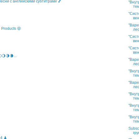
 Песни с английскими субтитрами 🎵
"Внут
тем
"Сист
вен
"Вари
 Products 😵
лес
"Сист
вен
"Сист
вен
🌖🌗🌘...
"Вари
лес
"Внут
тем
"Вари
лес
"Внут
тем
"Внут
тем
"Внут
тем
Subsc
гру
4 ♟️