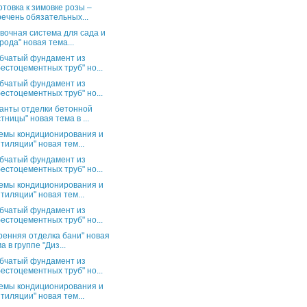
отовка к зимовке розы –
ечень обязательных...
вочная система для сада и
рода" новая тема...
бчатый фундамент из
естоцементных труб" но...
бчатый фундамент из
естоцементных труб" но...
анты отделки бетонной
тницы" новая тема в ...
емы кондиционирования и
тиляции" новая тем...
бчатый фундамент из
естоцементных труб" но...
емы кондиционирования и
тиляции" новая тем...
бчатый фундамент из
естоцементных труб" но...
ренняя отделка бани" новая
а в группе "Диз...
бчатый фундамент из
естоцементных труб" но...
емы кондиционирования и
тиляции" новая тем...