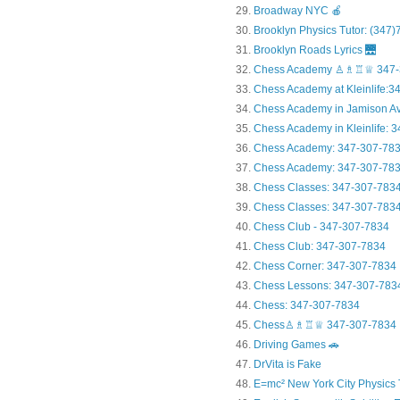
Broadway NYC 🍎
Brooklyn Physics Tutor: (347
Brooklyn Roads Lyrics 🌉
Chess Academy ♙♗♖♕ 347-
Chess Academy at Kleinlife:34.
Chess Academy in Jamiso
Chess Academy in Kleinl
Chess Academy: 347-307-78
Chess Academy: 347-307-783
Chess Classes: 347-307-783
Chess Classes: 347-307-7834
Chess Club - 347-307-7834
Chess Club: 347-307-7834
Chess Corner: 347-307-7834
Chess Lessons: 347-307-783
Chess: 347-307-7834
Chess♙♗♖♕ 347-307-7834
Driving Games 🚗
DrVita is Fake
E=mc² New York City Physics 