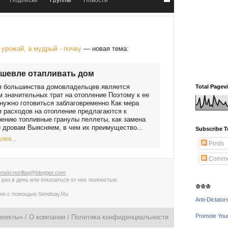
Подписки
Группы
Новости
урожай, а мудрый - почву
— новая тема:
шевле отапливать дом
я большинства домовладельцев является
Total Pagev
 значительных трат на отопление Поэтому к ее
нужно готовиться заблаговременно Как мера
 расходов на отопление предлагаются к
ению топливные гранулы пеллеты, как замена
 дровам Выясняем, в чем их преимущество...
Subscribe T
лее...
Posts
Comme
nski.norillag@blogger.com
 раз в день
или
отказаться от них полностью
.
♔♔♔
ано с помощью
Sendsay.Ru
Anti-Dictator
Promote You
роекты» /
О компании
/
Политика конфиденциальности