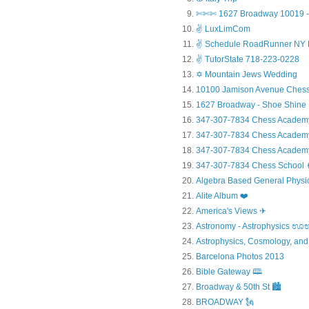
✄✄✄ 1627 Broadway 10019 - 
✌ LuxLimCom
✌ Schedule RoadRunner NY 
✌ TutorState 718-223-0228
✡ Mountain Jews Wedding
10100 Jamison Avenue Chess
1627 Broadway - Shoe Shine
347-307-7834 Chess Academ
347-307-7834 Chess Academy a
347-307-7834 Chess Academy 
347-307-7834 Chess Sc
Algebra Based General Physics
Alite Album ❤️
America's Views ✈
Astronomy - Astrophysic
Astrophysics, Cosmology, and
Barcelona Photos 2013
Bible Gateway 🕮
Broadway & 50th St 🏙️
BROADWAY 🗽