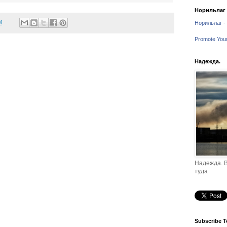
Норильлаг -
M
Норильлаг - 
Promote You
Надежда.
Надежда. В
туда
Subscribe T