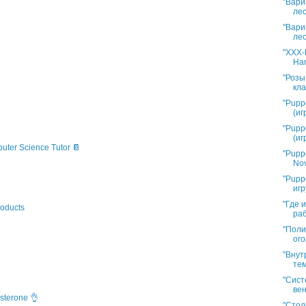
"Вари
лес
"Вари
лес
"XXX-L
Han
"Розы
кла
"Pupp
(иг
"Pupp
(иг
puter Science Tutor 📔
"Pupp
Nov
"Pupp
игр
"Где 
oducts
раб
"Поли
ого
"Внут
тем
"Сист
вен
sterone 👌
"Стол