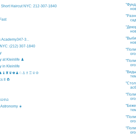
"Фунд
Short Haircut NYC: 212-307-1840
нов
"Разн
Fast
сад
"Деко
нов
"Выби
 Academy347-3...
нов
 NYC: (212) 307-1840
"Поли
y
ого
t Kleinlife ♟️
"Поли
ого
in Kleinlife
"Виды
hool ♞♝♜♛♚♟♘♙♗♖♕♔
тем
 II 🧲
"Стол
асб
"Поли
ого
s ಊಊಊ
"Беже
 Astronomy ☀️
тем
"Поли
ого
"Поли
ого