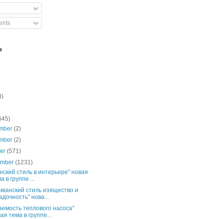
nts
e
3)
645)
mber
(2)
mber
(2)
ber
(571)
ember
(1231)
нский стиль в интерьере" новая
а в группе ...
кканский стиль изящество и
адочность" нова...
аемость теплового насоса"
ая тема в группе...