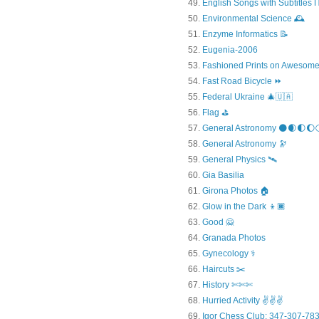
English Songs with Subtitles
Environmental Science 🕰️
Enzyme Informatics 📝
Eugenia-2006
Fashioned Prints on Awesome
Fast Road Bicycle ⏩
Federal Ukraine 🎄🇺🇦
Flag ⛳
General Astronomy 🌑🌒🌓🌔
General Astronomy 🔭
General Physics 🛰
Gia Basilia
Girona Photos 🏠
Glow in the Dark 👦🏿
Good 🙅
Granada Photos
Gynecology ⚕️
Haircuts ✂️
History ✄✄✄
Hurried Activity ✌✌✌
Igor Chess Club: 347-307-783