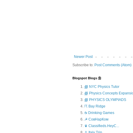
Newer Post
Subscribe to:
Post Comments (Atom)
Blogspot Blogs 🛐
∰ NYC Physics Tutor
∰ Physics Concepts Expansi
∰ PHYSICS OLYMPIADS
☈ Bay Ridge
☕ Drinking Games
☭ СовНарКом
♛ Classifieds.HeyC...
⚓ Italy Trip