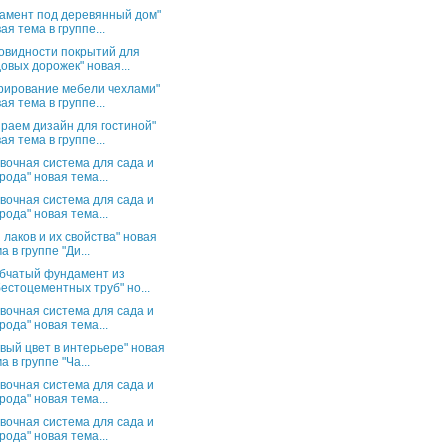
амент под деревянный дом"
ая тема в группе...
овидности покрытий для
овых дорожек" новая...
рирование мебели чехлами"
ая тема в группе...
раем дизайн для гостиной"
ая тема в группе...
вочная система для сада и
рода" новая тема...
вочная система для сада и
рода" новая тема...
 лаков и их свойства" новая
а в группе "Ди...
бчатый фундамент из
естоцементных труб" но...
вочная система для сада и
рода" новая тема...
вый цвет в интерьере" новая
а в группе "Ча...
вочная система для сада и
рода" новая тема...
вочная система для сада и
рода" новая тема...