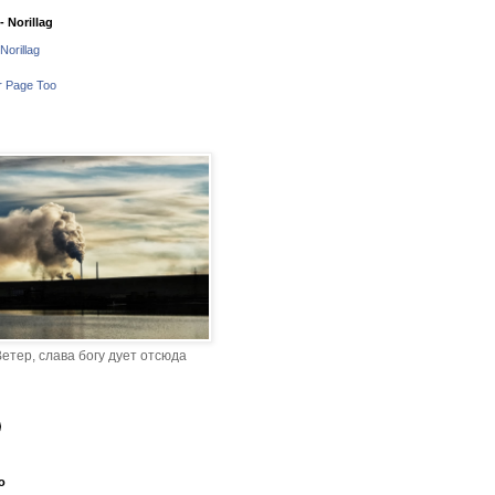
 Norillag
Norillag
r Page Too
етер, слава богу дует отсюда
o