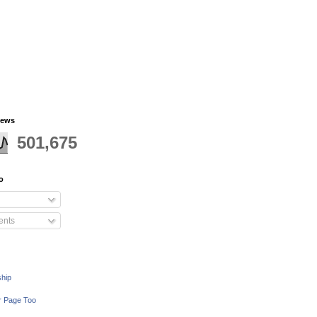
iews
501,675
o
nts
ship
r Page Too