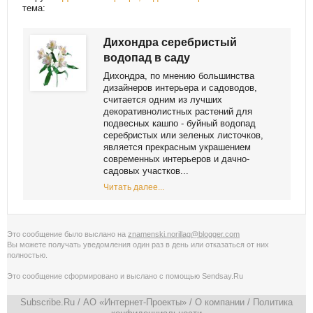
тема:
Дихондра серебристый
водопад в саду
Дихондра, по мнению большинства
дизайнеров интерьера и садоводов,
считается одним из лучших
декоративнолистных растений для
подвесных кашпо - буйный водопад
серебристых или зеленых листочков,
является прекрасным украшением
современных интерьеров и дачно-
садовых участков...
Читать далее...
Это сообщение было выслано на
znamenski.norillag@blogger.com
Вы можете получать уведомления
один раз в день
или
отказаться от них
полностью
.
Это сообщение сформировано и выслано с помощью
Sendsay.Ru
Subscribe.Ru
/ АО «Интернет-Проекты» /
О компании
/
Политика