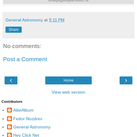
конфиденциальности
General Astronomy
at
9:11 PM
Share
No comments:
Post a Comment
‹
›
Home
View web version
Contributors
AliteAlbum
Fedor Nozdrev
General Astronomy
Hey Click Net