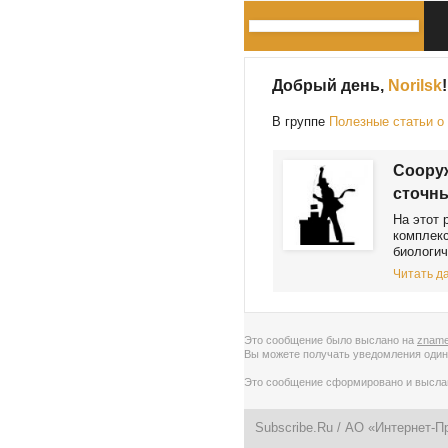
Добрый день,
Norilsk
!
В группе
Полезные статьи о
Сооруж
сточн
На этот 
комплекс
биологич
Читать да
Это сообщение было выслано на
zname
Вы можете получать уведомления
один
Это сообщение сформировано и высл
Subscribe.Ru
/ АО «Интернет-П