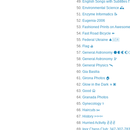
English Songs with Subtitles
Environmental Science 🕰️
Enzyme Informatics 📝
Eugenia-2006
Fashioned Prints on Awesome
Fast Road Bicycle ⏩
Federal Ukraine 🎄🇺🇦
Flag ⛳
General Astronomy 🌑🌒🌓🌔
General Astronomy 🔭
General Physics 🛰
Gia Basilia
Girona Photos 🏠
Glow in the Dark 👦🏿
Good 🙅
Granada Photos
Gynecology ⚕️
Haircuts ✂️
History ✄✄✄
Hurried Activity ✌✌✌
Igor Chess Club: 347-307-783