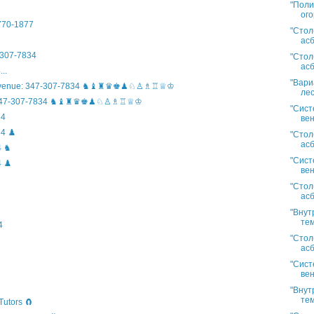
"Поли
ого
)770-1877
"Стол
асб
307-7834
"Стол
асб
..
"Вари
n Avenue: 347-307-7834 ♞♝♜♛♚♟♘♙♗♖♕♔
лес
ife: 347-307-7834 ♞♝♜♛♚♟♘♙♗♖♕♔
"Сист
34
вен
4 ♟️
"Стол
асб
4 ♞
"Сист
 ♟️
вен
"Стол
асб
"Внут
тем
4
"Стол
асб
"Сист
вен
"Внут
тем
Tutors 🧲