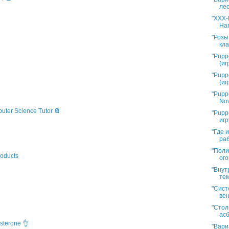
лес
"XXX-L
Han
"Розы
кла
"Pupp
(иг
"Pupp
(иг
"Pupp
Nov
puter Science Tutor 📔
"Pupp
игр
"Где 
раб
"Поли
oducts
ого
"Внут
тем
"Сист
вен
"Стол
асб
sterone 👌
"Вари