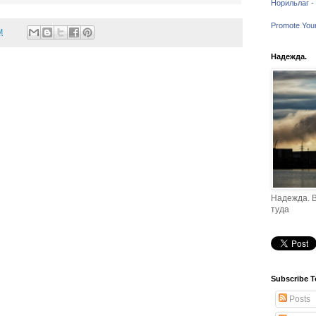
Норильлаг - 
Promote You
M
Надежда.
Надежда. В
туда
Subscribe T
Posts