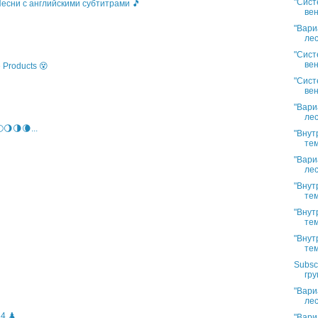
"Сист
 Песни с английскими субтитрами 🎵
вен
"Вари
лес
"Сист
вен
 Products 😵
"Сист
вен
"Вари
лес
🌖🌗🌘...
"Внут
тем
"Вари
лес
"Внут
тем
"Внут
тем
"Внут
тем
Subsc
гру
"Вари
лес
4 ♟️
"Вари