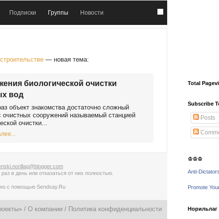
Подписки
Группы
Новости
 строительстве
— новая тема:
ения биологической очистки
Total Pagev
ых вод
Subscribe T
раз объект знакомства достаточно сложный
 очистных сооружений называемый станцией
Posts
еской очистки...
Comme
лее...
♔♔♔
nski.norillag@blogger.com
Anti-Dictator
 раз в день
или
отказаться от них полностью
.
ано с помощью
Sendsay.Ru
Promote You
роекты» /
О компании
/
Политика конфиденциальности
Норильлаг -