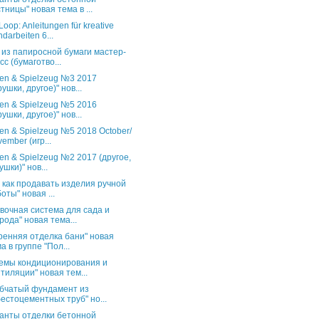
тницы" новая тема в ...
oop: Anleitungen für kreative
darbeiten 6...
 из папиросной бумаги мастер-
сс (бумаготво...
en & Spielzeug №3 2017
рушки, другое)" нов...
en & Spielzeug №5 2016
рушки, другое)" нов...
en & Spielzeug №5 2018 October/
ember (игр...
en & Spielzeug №2 2017 (другое,
ушки)" нов...
и как продавать изделия ручной
оты" новая ...
вочная система для сада и
рода" новая тема...
ренняя отделка бани" новая
а в группе "Пол...
емы кондиционирования и
тиляции" новая тем...
бчатый фундамент из
естоцементных труб" но...
анты отделки бетонной