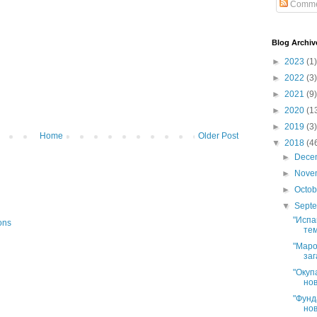
Comme
Blog Archiv
►
2023
(1)
►
2022
(3)
►
2021
(9)
►
2020
(1
►
2019
(3)
Home
Older Post
▼
2018
(4
►
Dece
►
Nove
►
Octo
▼
Sept
"Испа
ons
тем
"Маро
заг
"Окуп
нов
"Фунд
нов