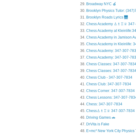
Broadway NYC 🍎
Brooklyn Physics Tutor: (347
Brooklyn Roads Lyrics 🌉
Chess Academy ♙♗♖♕ 347-
Chess Academy at Kleinlife:34.
Chess Academy in Jamiso
Chess Academy in Kleinl
Chess Academy: 347-307-78
Chess Academy: 347-307-783
Chess Classes: 347-307-783
Chess Classes: 347-307-7834
Chess Club - 347-307-7834
Chess Club: 347-307-7834
Chess Corner: 347-307-7834
Chess Lessons: 347-307-783
Chess: 347-307-7834
Chess♙♗♖♕ 347-307-7834
Driving Games 🚗
DrVita is Fake
E=mc² New York City Physics 