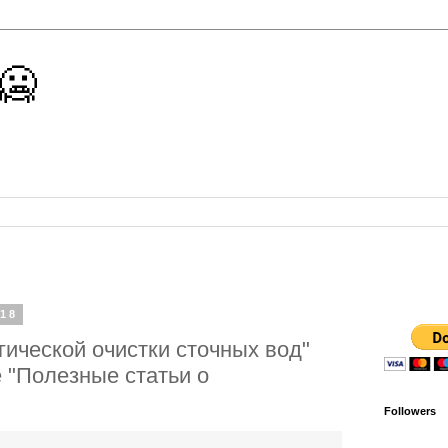
 🥶
018
ической очистки сточных вод"
е "Полезные статьи о
Followers