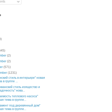
nts
e
3)
645)
mber
(2)
mber
(2)
ber
(571)
ember
(1231)
нский стиль в интерьере" новая
а в группе ...
кканский стиль изящество и
адочность" нова...
аемость теплового насоса"
ая тема в группе...
амент под деревянный дом"
ая тема в группе...