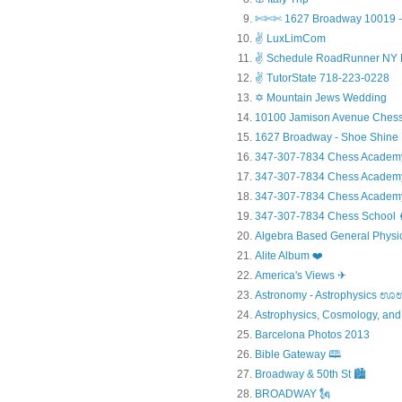
✄✄✄ 1627 Broadway 10019 - 
✌ LuxLimCom
✌ Schedule RoadRunner NY 
✌ TutorState 718-223-0228
✡ Mountain Jews Wedding
10100 Jamison Avenue Chess
1627 Broadway - Shoe Shine
347-307-7834 Chess Academ
347-307-7834 Chess Academy a
347-307-7834 Chess Academy 
347-307-7834 Chess Sc
Algebra Based General Physics
Alite Album ❤️
America's Views ✈
Astronomy - Astrophysic
Astrophysics, Cosmology, and
Barcelona Photos 2013
Bible Gateway 🕮
Broadway & 50th St 🏙️
BROADWAY 🗽