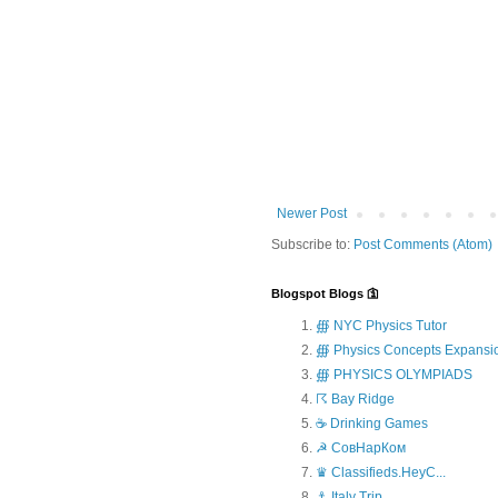
Newer Post
Subscribe to:
Post Comments (Atom)
Blogspot Blogs 🛐
∰ NYC Physics Tutor
∰ Physics Concepts Expansi
∰ PHYSICS OLYMPIADS
☈ Bay Ridge
☕ Drinking Games
☭ СовНарКом
♛ Classifieds.HeyC...
⚓ Italy Trip