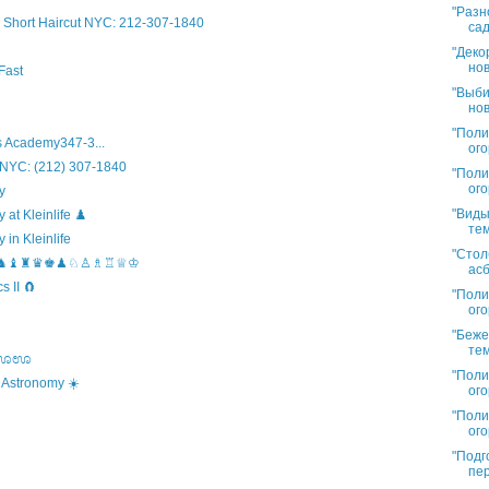
"Разн
Short Haircut NYC: 212-307-1840
сад
"Деко
нов
Fast
"Выби
нов
"Поли
 Academy347-3...
ого
 NYC: (212) 307-1840
"Поли
ого
y
"Виды
t Kleinlife ♟️
тем
in Kleinlife
"Стол
hool ♞♝♜♛♚♟♘♙♗♖♕♔
асб
 II 🧲
"Поли
ого
"Беже
тем
s ಊಊಊ
"Поли
 Astronomy ☀️
ого
"Поли
ого
"Подг
пер