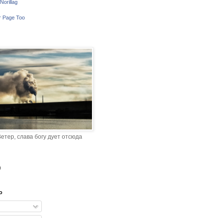
Norillag
r Page Too
етер, слава богу дует отсюда
o