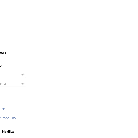
iews
o
nts
ship
r Page Too
 Norillag