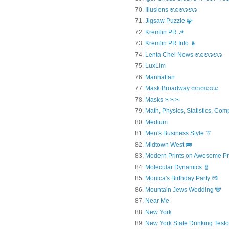
Illusions ಊಊಊ
Jigsaw Puzzle 🧩
Kremlin PR ☭
Kremlin PR Info 🪆
Lenta Chel News ಊಊಊ
LuxLim
Manhattan
Mask Broadway ಊಊಊ
Masks ✂✂✂
Math, Physics, Statistics, Com
Medium
Men's Business Style 👔
Midtown West 🚌
Modern Prints on Awesome Pr
Molecular Dynamics 🧬
Monica's Birthday Party 💏
Mountain Jews Wedding 🕎
Near Me
New York
New York State Drinking Testo