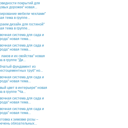
овидности покрытий для
овых дорожек" новая...
рирование мебели чехлами"
ая тема в группе...
раем дизайн для гостиной"
ая тема в группе...
вочная система для сада и
рода" новая тема...
вочная система для сада и
рода" новая тема...
 лаков и их свойства" новая
а в группе "Ди...
бчатый фундамент из
естоцементных труб" но...
вочная система для сада и
рода" новая тема...
вый цвет в интерьере" новая
а в группе "Ча...
вочная система для сада и
рода" новая тема...
вочная система для сада и
рода" новая тема...
отовка к зимовке розы –
ечень обязательных...