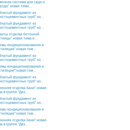
вочная система для сада и
рода" новая тема...
бчатый фундамент из
естоцементных труб" но...
бчатый фундамент из
естоцементных труб" но...
анты отделки бетонной
тницы" новая тема в ...
емы кондиционирования и
тиляции" новая тем...
бчатый фундамент из
естоцементных труб" но...
емы кондиционирования и
тиляции" новая тем...
бчатый фундамент из
естоцементных труб" но...
ренняя отделка бани" новая
а в группе "Диз...
бчатый фундамент из
естоцементных труб" но...
емы кондиционирования и
тиляции" новая тем...
ренняя отделка бани" новая
а в группе "Диз...