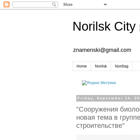
Norilsk City
znamenski@gmail.com
Home
Norilsk
Norillag
Friday, September 14, 2
"Сооружения биолог
новая тема в групп
строительстве"