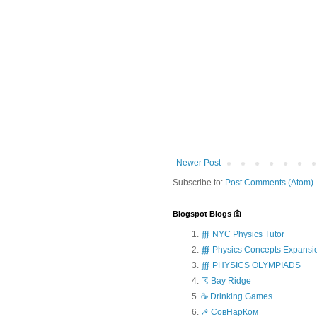
Newer Post
Subscribe to:
Post Comments (Atom)
Blogspot Blogs 🛐
∰ NYC Physics Tutor
∰ Physics Concepts Expansi
∰ PHYSICS OLYMPIADS
☈ Bay Ridge
☕ Drinking Games
☭ СовНарКом