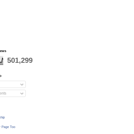
iews
501,299
o
nts
ship
r Page Too