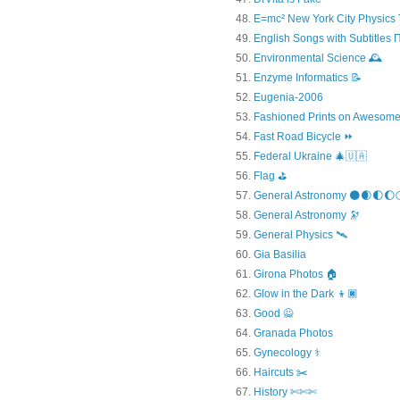
E=mc² New York City Physics 
English Songs with Subtitles
Environmental Science 🕰️
Enzyme Informatics 📝
Eugenia-2006
Fashioned Prints on Awesome
Fast Road Bicycle ⏩
Federal Ukraine 🎄🇺🇦
Flag ⛳
General Astronomy 🌑🌒🌓🌔
General Astronomy 🔭
General Physics 🛰
Gia Basilia
Girona Photos 🏠
Glow in the Dark 👦🏿
Good 🙅
Granada Photos
Gynecology ⚕️
Haircuts ✂️
History ✄✄✄