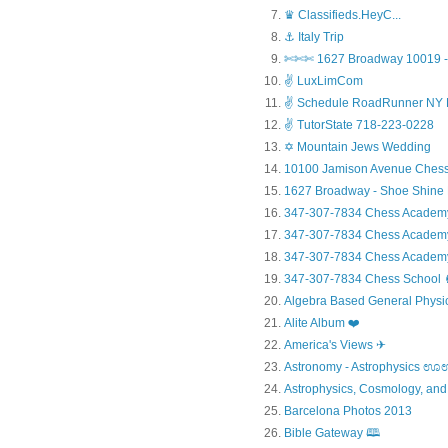
♛ Classifieds.HeyC...
⚓ Italy Trip
✄✄✄ 1627 Broadway 10019 - 
✌ LuxLimCom
✌ Schedule RoadRunner NY 
✌ TutorState 718-223-0228
✡ Mountain Jews Wedding
10100 Jamison Avenue Chess
1627 Broadway - Shoe Shine
347-307-7834 Chess Academ
347-307-7834 Chess Academy a
347-307-7834 Chess Academy 
347-307-7834 Chess Sc
Algebra Based General Physics
Alite Album ❤️
America's Views ✈
Astronomy - Astrophysic
Astrophysics, Cosmology, and
Barcelona Photos 2013
Bible Gateway 🕮