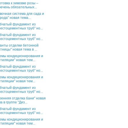
отовка к зимовке розы –
ечень обязательных...
вочная система для сада и
рода" новая тема...
бчатый фундамент из
естоцементных труб" но...
бчатый фундамент из
естоцементных труб" но...
анты отделки бетонной
тницы" новая тема в ...
емы кондиционирования и
тиляции" новая тем...
бчатый фундамент из
естоцементных труб" но...
емы кондиционирования и
тиляции" новая тем...
бчатый фундамент из
естоцементных труб" но...
ренняя отделка бани" новая
а в группе "Диз...
бчатый фундамент из
естоцементных труб" но...
емы кондиционирования и
тиляции" новая тем...