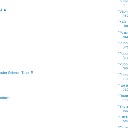
"Вари
лес
4 ♟️
"Вари
лес
"XXX-L
Han
"Розы
кла
"Pupp
(иг
"Pupp
(иг
"Pupp
Nov
puter Science Tutor 📔
"Pupp
игр
"Где 
раб
"Поли
oducts
ого
"Внут
тем
"Сист
вен
"Стол