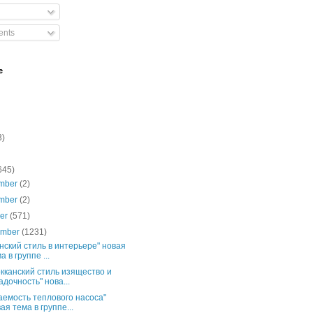
nts
e
3)
645)
mber
(2)
mber
(2)
ber
(571)
ember
(1231)
нский стиль в интерьере" новая
а в группе ...
кканский стиль изящество и
адочность" нова...
аемость теплового насоса"
ая тема в группе...