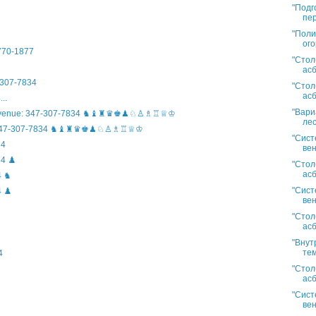
"Подг
пер
"Поли
ого
)770-1877
"Стол
асб
307-7834
"Стол
асб
..
"Вари
n Avenue: 347-307-7834 ♞♝♜♛♚♟♘♙♗♖♕♔
лес
ife: 347-307-7834 ♞♝♜♛♚♟♘♙♗♖♕♔
"Сист
34
вен
4 ♟️
"Стол
асб
4 ♞
"Сист
 ♟️
вен
"Стол
асб
"Внут
тем
4
"Стол
асб
"Сист
вен