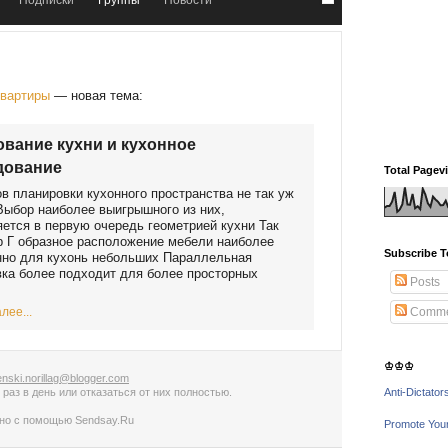
Подписки
Группы
Новости
квартиры
— новая тема:
вание кухни и кухонное
дование
Total Pagev
в планировки кухонного пространства не так уж
Выбор наиболее выигрышного из них,
ется в первую очередь геометрией кухни Так
 Г образное расположение мебели наиболее
Subscribe T
нно для кухонь небольших Параллельная
ка более подходит для более просторных
Posts
лее...
Comme
♔♔♔
nski.norillag@blogger.com
 раз в день
или
отказаться от них полностью
.
Anti-Dictator
ано с помощью
Sendsay.Ru
Promote You