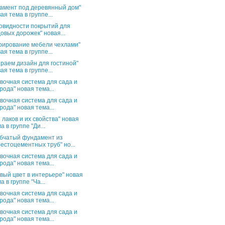
амент под деревянный дом"
ая тема в группе...
овидности покрытий для
овых дорожек" новая...
рирование мебели чехлами"
ая тема в группе...
раем дизайн для гостиной"
ая тема в группе...
вочная система для сада и
рода" новая тема...
вочная система для сада и
рода" новая тема...
 лаков и их свойства" новая
а в группе "Ди...
бчатый фундамент из
естоцементных труб" но...
вочная система для сада и
рода" новая тема...
вый цвет в интерьере" новая
а в группе "Ча...
вочная система для сада и
рода" новая тема...
вочная система для сада и
рода" новая тема...