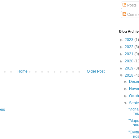
Posts
Comme
Blog Archiv
►
2023
(1)
►
2022
(3)
►
2021
(9)
►
2020
(1
►
2019
(3)
Home
Older Post
▼
2018
(4
►
Dece
►
Nove
►
Octo
▼
Sept
"Испа
ons
тем
"Маро
заг
"Окуп
нов