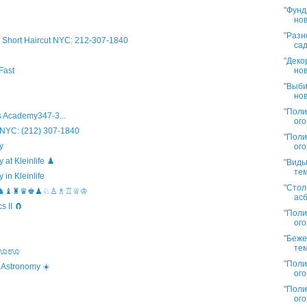
"Фунд
нов
"Разн
Short Haircut NYC: 212-307-1840
сад
"Деко
нов
Fast
"Выби
нов
"Поли
 Academy347-3...
ого
 NYC: (212) 307-1840
"Поли
y
ого
t Kleinlife ♟️
"Виды
тем
in Kleinlife
"Стол
hool ♞♝♜♛♚♟♘♙♗♖♕♔
асб
 II 🧲
"Поли
ого
"Беже
тем
s ಊಊಊ
"Поли
 Astronomy ☀️
ого
"Поли
ого