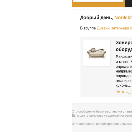
Добрый день,
Norilsk
!
В группе
Дизайн интерьера 
Зониро
обору
Варианто
и много 
определя
например
оправда
планиров
кухонь...
Читать да
Это сообщение было выслано на
zname
Вы можете получать уведомления
один
Это сообщение сформировано и высл