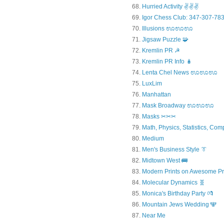
Hurried Activity ✌✌✌
Igor Chess Club: 347-307-783
Illusions ಊಊಊ
Jigsaw Puzzle 🧩
Kremlin PR ☭
Kremlin PR Info 🪆
Lenta Chel News ಊಊಊ
LuxLim
Manhattan
Mask Broadway ಊಊಊ
Masks ✂✂✂
Math, Physics, Statistics, Com
Medium
Men's Business Style 👔
Midtown West 🚌
Modern Prints on Awesome Pr
Molecular Dynamics 🧬
Monica's Birthday Party 💏
Mountain Jews Wedding 🕎
Near Me