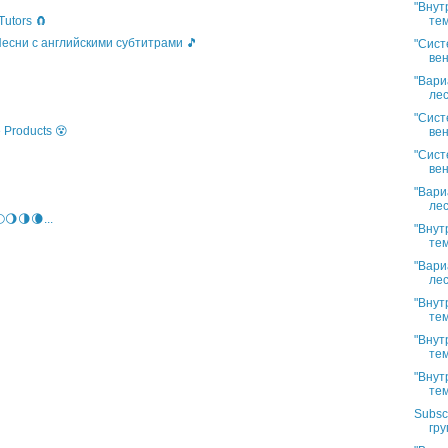
"Внут
тем
Tutors 🧲
 Песни с английскими субтитрами 🎵
"Сист
вен
"Вари
лес
"Сист
 Products 😵
вен
"Сист
вен
"Вари
лес
🌖🌗🌘...
"Внут
тем
"Вари
лес
"Внут
тем
"Внут
тем
"Внут
тем
Subsc
гру