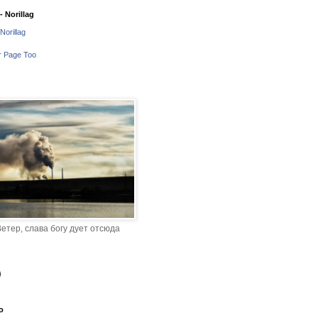
 Norillag
Norillag
r Page Too
етер, слава богу дует отсюда
o