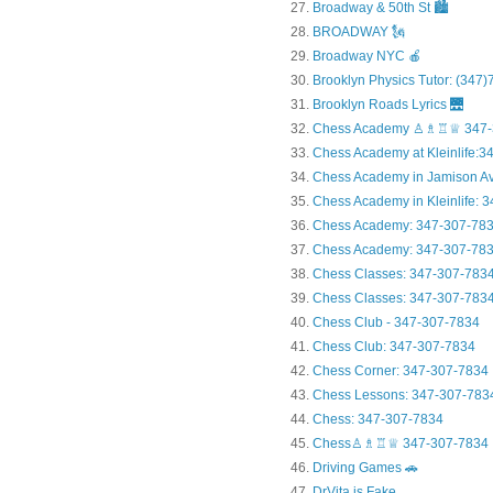
Broadway & 50th St 🏙️
BROADWAY 🗽
Broadway NYC 🍎
Brooklyn Physics Tutor: (347
Brooklyn Roads Lyrics 🌉
Chess Academy ♙♗♖♕ 347-
Chess Academy at Kleinlife:34.
Chess Academy in Jamiso
Chess Academy in Kleinl
Chess Academy: 347-307-78
Chess Academy: 347-307-783
Chess Classes: 347-307-783
Chess Classes: 347-307-7834
Chess Club - 347-307-7834
Chess Club: 347-307-7834
Chess Corner: 347-307-7834
Chess Lessons: 347-307-783
Chess: 347-307-7834
Chess♙♗♖♕ 347-307-7834
Driving Games 🚗
DrVita is Fake