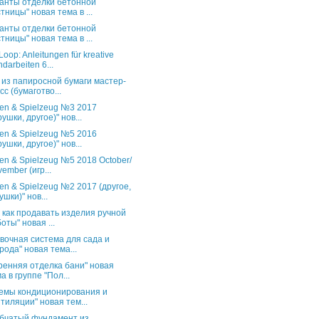
анты отделки бетонной
тницы" новая тема в ...
анты отделки бетонной
тницы" новая тема в ...
oop: Anleitungen für kreative
darbeiten 6...
 из папиросной бумаги мастер-
сс (бумаготво...
en & Spielzeug №3 2017
рушки, другое)" нов...
en & Spielzeug №5 2016
рушки, другое)" нов...
en & Spielzeug №5 2018 October/
ember (игр...
en & Spielzeug №2 2017 (другое,
ушки)" нов...
и как продавать изделия ручной
оты" новая ...
вочная система для сада и
рода" новая тема...
ренняя отделка бани" новая
а в группе "Пол...
емы кондиционирования и
тиляции" новая тем...
бчатый фундамент из