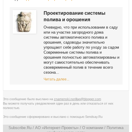
Проектирование системы
полива и орошения
Очевидно, что при использовании в саду
или на участке загородного дома
системы автоматического полива и
орошения, садоводы значительно
упрощают себе работу по уходу за садом
Современные системы полива и
орошения полностью автоматизированы и
могут самостоятельно обеспечивать
своевременный полив в течение всего
сезона...
Читать далее...
Это сообщение было выслано на
znamenski.norillag@blogger.com
Вы можете получать уведомления
один раз в день
или
отказаться от них
полностью
.
Это сообщение сформировано и выслано с помощью
Sendsay.Ru
Subscribe.Ru
/ АО «Интернет-Проекты» /
О компании
/
Политика