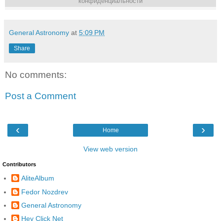
конфиденциальности
General Astronomy
at
5:09 PM
Share
No comments:
Post a Comment
‹
›
Home
View web version
Contributors
AliteAlbum
Fedor Nozdrev
General Astronomy
Hey Click Net