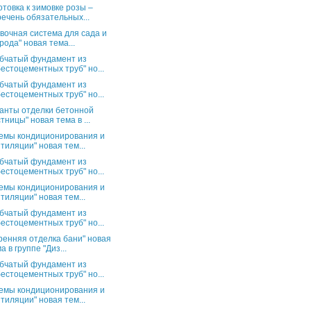
отовка к зимовке розы –
ечень обязательных...
вочная система для сада и
рода" новая тема...
бчатый фундамент из
естоцементных труб" но...
бчатый фундамент из
естоцементных труб" но...
анты отделки бетонной
тницы" новая тема в ...
емы кондиционирования и
тиляции" новая тем...
бчатый фундамент из
естоцементных труб" но...
емы кондиционирования и
тиляции" новая тем...
бчатый фундамент из
естоцементных труб" но...
ренняя отделка бани" новая
а в группе "Диз...
бчатый фундамент из
естоцементных труб" но...
емы кондиционирования и
тиляции" новая тем...