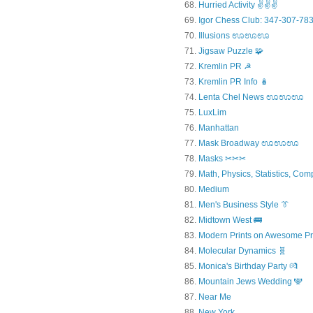
Hurried Activity ✌✌✌
Igor Chess Club: 347-307-783
Illusions ಊಊಊ
Jigsaw Puzzle 🧩
Kremlin PR ☭
Kremlin PR Info 🪆
Lenta Chel News ಊಊಊ
LuxLim
Manhattan
Mask Broadway ಊಊಊ
Masks ✂✂✂
Math, Physics, Statistics, Com
Medium
Men's Business Style 👔
Midtown West 🚌
Modern Prints on Awesome Pr
Molecular Dynamics 🧬
Monica's Birthday Party 💏
Mountain Jews Wedding 🕎
Near Me
New York