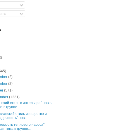
nts
e
3)
645)
mber
(2)
mber
(2)
ber
(571)
ember
(1231)
нский стиль в интерьере" новая
а в группе ...
кканский стиль изящество и
адочность" нова...
аемость теплового насоса"
ая тема в группе...