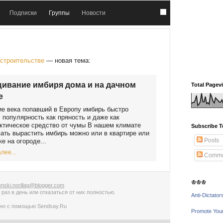
Подписки
Группы
Новости
 строительстве
— новая тема:
ивание имбиря дома и на дачном
Total Pagev
е
е века попавший в Европу имбирь быстро
 популярность как пряность и даже как
тическое средство от чумы В нашем климате
Subscribe T
ать вырастить имбирь можно или в квартире или
Posts
е на огороде...
лее...
Comme
♔♔♔
nski.norillag@blogger.com
 раз в день
или
отказаться от них полностью
.
Anti-Dictator
ано с помощью
Sendsay.Ru
Promote You