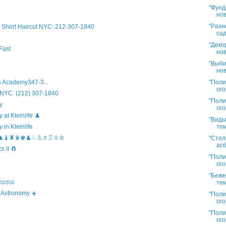
"Фунд
нов
"Разн
Short Haircut NYC: 212-307-1840
сад
"Деко
Fast
нов
"Выби
нов
"Поли
 Academy347-3...
ого
 NYC: (212) 307-1840
"Поли
y
ого
t Kleinlife ♟️
"Виды
тем
in Kleinlife
hool ♞♝♜♛♚♟♘♙♗♖♕♔
"Стол
асб
 II 🧲
"Поли
ого
"Беже
s ಊಊಊ
тем
 Astronomy ☀️
"Поли
ого
"Поли
ого