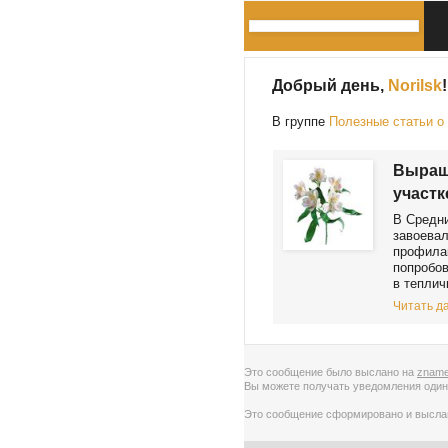
Добрый день,
Norilsk
!
В группе
Полезные статьи о
Выращ
участк
В Средни
завоевал
профилак
попробов
в тепличк
Читать да
Это сообщение было выслано на
zname
Вы можете получать уведомления
один
Это сообщение сформировано и высл