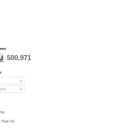
iews
500,971
o
nts
ship
r Page Too