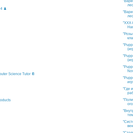
"Вари
лес
4 ♟️
"Вари
лес
"XXX-L
Han
"Розы
кла
"Pupp
(иг
"Pupp
(иг
"Pupp
Nov
puter Science Tutor 📔
"Pupp
игр
"Где 
раб
"Поли
oducts
ого
"Внут
тем
"Сист
вен
"Стол