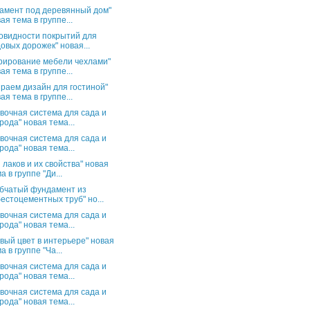
амент под деревянный дом"
ая тема в группе...
овидности покрытий для
овых дорожек" новая...
рирование мебели чехлами"
ая тема в группе...
раем дизайн для гостиной"
ая тема в группе...
вочная система для сада и
рода" новая тема...
вочная система для сада и
рода" новая тема...
 лаков и их свойства" новая
а в группе "Ди...
бчатый фундамент из
естоцементных труб" но...
вочная система для сада и
рода" новая тема...
вый цвет в интерьере" новая
а в группе "Ча...
вочная система для сада и
рода" новая тема...
вочная система для сада и
рода" новая тема...