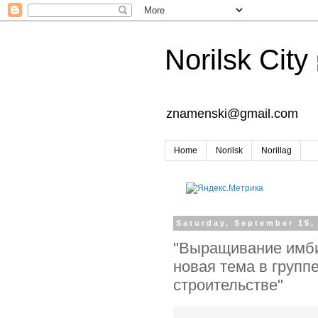
Norilsk City
znamenski@gmail.com
Home
Norilsk
Norillag
Saturday, September 15,
"Выращивание имби
новая тема в групп
строительстве"