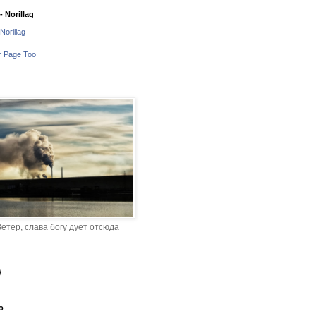
 Norillag
Norillag
r Page Too
етер, слава богу дует отсюда
o