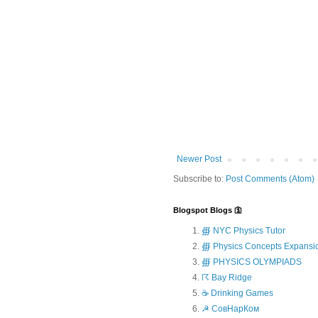
Newer Post
Subscribe to:
Post Comments (Atom)
Blogspot Blogs 🛐
∰ NYC Physics Tutor
∰ Physics Concepts Expansi
∰ PHYSICS OLYMPIADS
☈ Bay Ridge
☕ Drinking Games
☭ СовНарКом