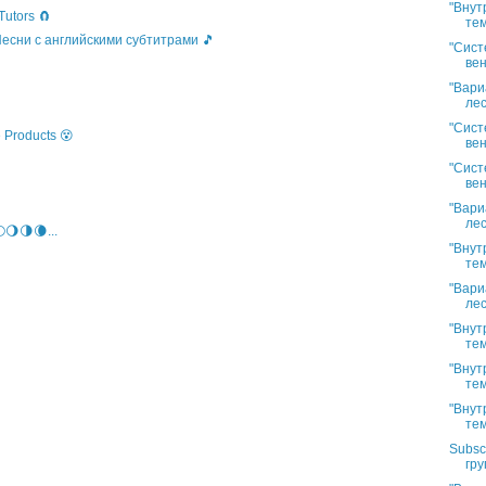
"Внут
Tutors 🧲
тем
 Песни с английскими субтитрами 🎵
"Сист
вен
"Вари
лес
"Сист
 Products 😵
вен
"Сист
вен
"Вари
лес
🌖🌗🌘...
"Внут
тем
"Вари
лес
"Внут
тем
"Внут
тем
"Внут
тем
Subsc
гру