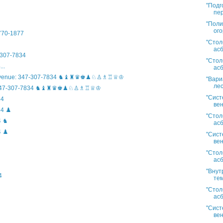
"Подг
пер
"Поли
ого
)770-1877
"Стол
асб
307-7834
"Стол
..
асб
n Avenue: 347-307-7834 ♞♝♜♛♚♟♘♙♗♖♕♔
"Вари
лес
ife: 347-307-7834 ♞♝♜♛♚♟♘♙♗♖♕♔
"Сист
34
вен
4 ♟️
"Стол
4 ♞
асб
 ♟️
"Сист
вен
"Стол
асб
"Внут
4
тем
"Стол
асб
"Сист
вен