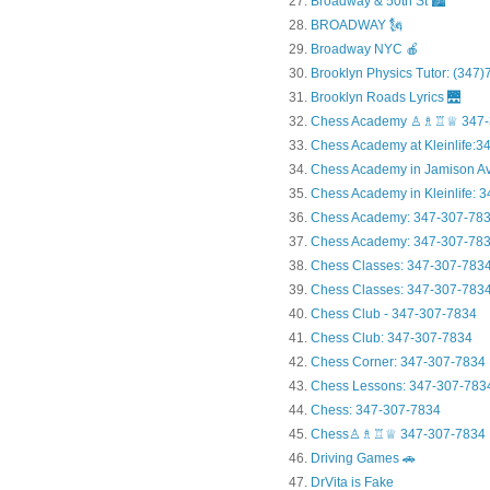
Broadway & 50th St 🏙️
BROADWAY 🗽
Broadway NYC 🍎
Brooklyn Physics Tutor: (347
Brooklyn Roads Lyrics 🌉
Chess Academy ♙♗♖♕ 347-
Chess Academy at Kleinlife:34.
Chess Academy in Jamiso
Chess Academy in Kleinl
Chess Academy: 347-307-78
Chess Academy: 347-307-783
Chess Classes: 347-307-783
Chess Classes: 347-307-7834
Chess Club - 347-307-7834
Chess Club: 347-307-7834
Chess Corner: 347-307-7834
Chess Lessons: 347-307-783
Chess: 347-307-7834
Chess♙♗♖♕ 347-307-7834
Driving Games 🚗
DrVita is Fake