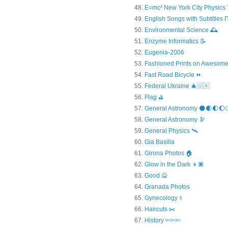
E=mc² New York City Physics 
English Songs with Subtitles
Environmental Science 🕰️
Enzyme Informatics 📝
Eugenia-2006
Fashioned Prints on Awesome
Fast Road Bicycle ⏩
Federal Ukraine 🎄🇺🇦
Flag ⛳
General Astronomy 🌑🌒🌓🌔
General Astronomy 🔭
General Physics 🛰
Gia Basilia
Girona Photos 🏠
Glow in the Dark 👦🏿
Good 🙅
Granada Photos
Gynecology ⚕️
Haircuts ✂️
History ✄✄✄