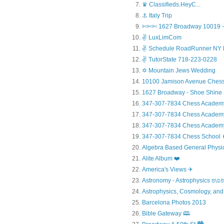
♛ Classifieds.HeyC...
⚓ Italy Trip
✄✄✄ 1627 Broadway 10019 - 
✌ LuxLimCom
✌ Schedule RoadRunner NY 
✌ TutorState 718-223-0228
✡ Mountain Jews Wedding
10100 Jamison Avenue Chess
1627 Broadway - Shoe Shine
347-307-7834 Chess Academ
347-307-7834 Chess Academy a
347-307-7834 Chess Academy 
347-307-7834 Chess Sc
Algebra Based General Physics
Alite Album ❤️
America's Views ✈
Astronomy - Astrophysic
Astrophysics, Cosmology, and
Barcelona Photos 2013
Bible Gateway 🕮