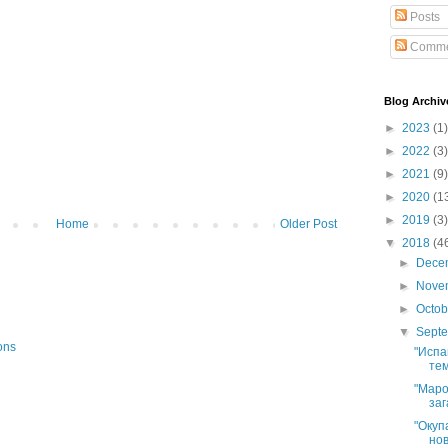
Posts
Comme
Blog Archiv
►
2023
(1)
►
2022
(3)
►
2021
(9)
►
2020
(1
►
2019
(3)
Home
Older Post
▼
2018
(4
►
Dece
►
Nove
►
Octo
▼
Sept
ons
"Испа
тем
"Маро
заг
"Окуп
нов