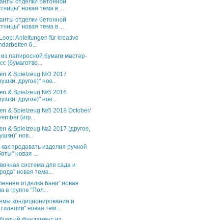
анты отделки бетонной
тницы" новая тема в ...
анты отделки бетонной
тницы" новая тема в ...
oop: Anleitungen für kreative
darbeiten 6...
 из папиросной бумаги мастер-
сс (бумаготво...
en & Spielzeug №3 2017
рушки, другое)" нов...
en & Spielzeug №5 2016
рушки, другое)" нов...
en & Spielzeug №5 2018 October/
ember (игр...
en & Spielzeug №2 2017 (другое,
ушки)" нов...
и как продавать изделия ручной
оты" новая ...
вочная система для сада и
рода" новая тема...
ренняя отделка бани" новая
а в группе "Пол...
емы кондиционирования и
тиляции" новая тем...
бчатый фундамент из