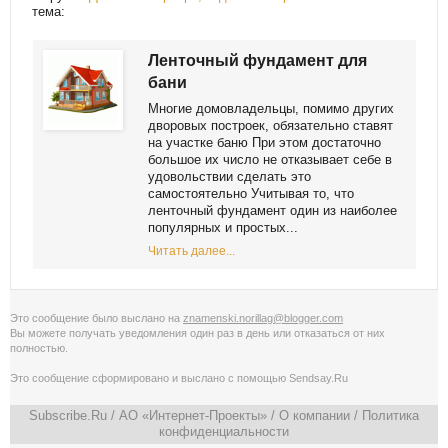
тема:
Ленточный фундамент для
бани
Многие домовладельцы, помимо других
дворовых построек, обязательно ставят
на участке баню При этом достаточно
большое их число не отказывает себе в
удовольствии сделать это
самостоятельно Учитывая то, что
ленточный фундамент один из наиболее
популярных и простых...
Читать далее...
Это сообщение было выслано на
znamenski.norillag@blogger.com
Вы можете получать уведомления
один раз в день
или
отказаться от них
полностью
.
Это сообщение сформировано и выслано с помощью
Sendsay.Ru
Subscribe.Ru
/ АО «Интернет-Проекты» /
О компании
/
Политика
конфиденциальности