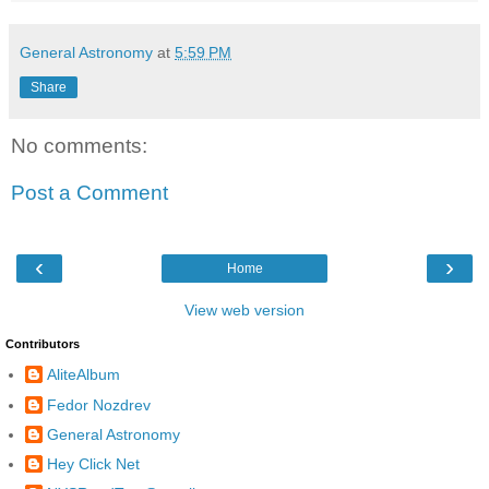
General Astronomy
at
5:59 PM
Share
No comments:
Post a Comment
‹
›
Home
View web version
Contributors
AliteAlbum
Fedor Nozdrev
General Astronomy
Hey Click Net