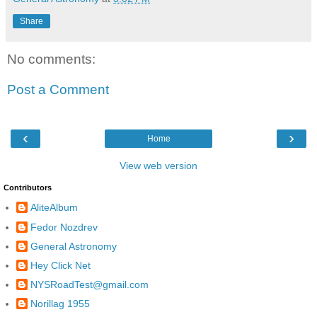
Share
No comments:
Post a Comment
‹
›
Home
View web version
Contributors
AliteAlbum
Fedor Nozdrev
General Astronomy
Hey Click Net
NYSRoadTest@gmail.com
Norillag 1955