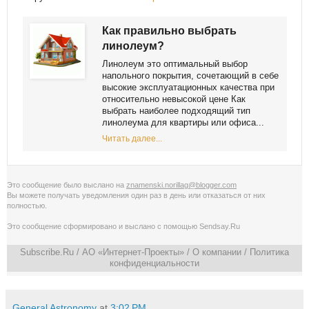
Как правильно выбрать
линолеум?
Линолеум это оптимальный выбор
напольного покрытия, сочетающий в себе
высокие эксплуатационных качества при
относительно невысокой цене Как
выбрать наиболее подходящий тип
линолеума для квартиры или офиса...
Читать далее...
Это сообщение было выслано на
znamenski.norillag@blogger.com
Вы можете получать уведомления
один раз в день
или
отказаться от них
полностью
.
Это сообщение сформировано и выслано с помощью
Sendsay.Ru
Subscribe.Ru
/ АО «Интернет-Проекты» /
О компании
/
Политика
конфиденциальности
General Astronomy
at
3:02 PM